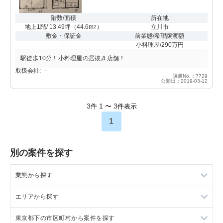
階数/面積
所在地
地上1階/ 13.49坪
（
44.6m
）
立川市
2
敷金・保証金
前業態/希望譲渡額
-
小料理屋/290万円
駅徒歩10分！小料理屋の居抜き店舗！
取扱会社: －
譲渡No.：7729
公開日：2019-03-12
3
1
3
件
〜
件表示
1
別の案件を探す
業態から探す
エリアから探す
ラーメンの居抜き売却物件の案件一覧
東京都下の市区町村から案件を探す
フランス料理の居抜き売却物件の案件一覧
東京23区の飲食店の居抜き売却物件の案件一覧