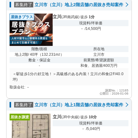
募集終了
立川市（立川）地上2階店舗の居抜き売却案件
立川
居抜きプラス
(JR南武線) 徒歩
1分
現賃料/坪単価
－ /14,500円
階数/面積
所在地
地上2階/ 40坪
（
132.231m
）
立川市
2
敷金・保証金
前業態/希望譲渡額
-
和食、居酒屋/400万円
＜駅徒歩1分の好立地！＞高級感のある内装！立川の和食(2F/40.0
坪)
取扱会社: －
譲渡No.：12165
公開日：2026-01-06
募集終了
立川市（立川）地上1階店舗の居抜き売却案件
立川
居抜き譲渡
(JR中央線) 徒歩
10分
現賃料/坪単価
－ /5,040円