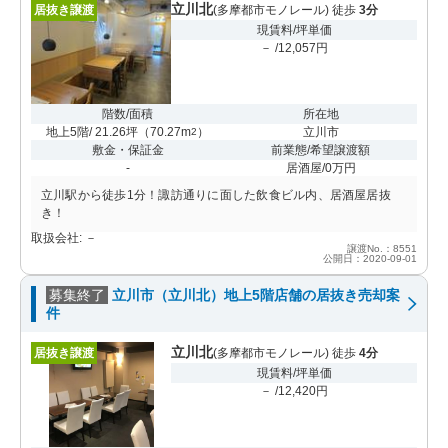
立川北
居抜き譲渡
(多摩都市モノレール) 徒歩
3分
現賃料/坪単価
－ /12,057円
階数/面積
所在地
地上5階/ 21.26坪
（
70.27m
）
立川市
2
敷金・保証金
前業態/希望譲渡額
-
居酒屋/0万円
立川駅から徒歩1分！諏訪通りに面した飲食ビル内、居酒屋居抜
き！
取扱会社: －
譲渡No.：8551
公開日：2020-09-01
募集終了
立川市（立川北）地上5階店舗の居抜き売却案
件
立川北
居抜き譲渡
(多摩都市モノレール) 徒歩
4分
現賃料/坪単価
－ /12,420円