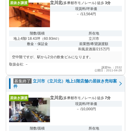
立川北
居抜き譲渡
(多摩都市モノレール) 徒歩
3分
現賃料/坪単価
－ /13,564円
階数/面積
所在地
地上4階/ 18.43坪
（
60.93m
）
立川市
2
敷金・保証金
前業態/希望譲渡額
-
和風居酒屋/215万円
空中階ですが、駅から2分の飲食ビルになります。
取扱会社: －
譲渡No.：2532
公開日：2011-04-26
募集終了
立川市（立川北）地上1階店舗の居抜き売却案
件
立川北
居抜き譲渡
(多摩都市モノレール) 徒歩
7分
現賃料/坪単価
－ /10,000円
階数/面積
所在地