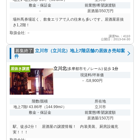
敷金・保証金
前業態/希望譲渡額
-
居酒屋/350万円
場外馬券場近く、飲食エリアで人の往来も多いです。居酒屋居抜
き1,2階！
取扱会社: －
譲渡No.：4110
公開日：2013-04-30
募集終了
立川市（立川北）地上7階店舗の居抜き売却案
件
立川北
居抜き譲渡
(多摩都市モノレール) 徒歩
1分
現賃料/坪単価
－ /18,900円
階数/面積
所在地
地上7階/ 43.86坪
（
144.99m
）
立川市
2
敷金・保証金
前業態/希望譲渡額
-
居酒屋/150万円
駅、徒歩2分！ 居酒屋の譲渡情報！ 内装美装、厨房設備充
実！！！
取扱会社: －