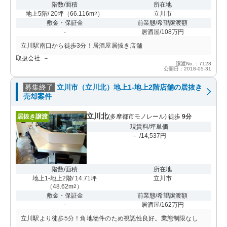
階数/面積
所在地
地上5階/ 20坪
（
66.116m
）
立川市
2
敷金・保証金
前業態/希望譲渡額
-
居酒屋/108万円
立川駅南口から徒歩3分！居酒屋居抜き店舗
取扱会社: －
譲渡No.：7128
公開日：2018-05-31
募集終了
立川市（立川北）地上1-地上2階店舗の居抜き
売却案件
立川北
居抜き譲渡
(多摩都市モノレール) 徒歩
9分
現賃料/坪単価
－ /14,537円
階数/面積
所在地
地上1-地上2階/ 14.71坪
立川市
（
48.62m
）
2
敷金・保証金
前業態/希望譲渡額
-
居酒屋/162万円
立川駅より徒歩5分！角地物件のため視認性良好。業態制限なし