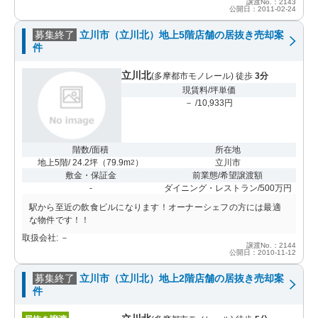
譲渡No.：2143
公開日：2011-02-24
募集終了
立川市（立川北）地上5階店舗の居抜き売却案
件
立川北
(多摩都市モノレール) 徒歩
3分
現賃料/坪単価
－ /10,933円
階数/面積
所在地
地上5階/ 24.2坪
（
79.9m
）
立川市
2
敷金・保証金
前業態/希望譲渡額
-
ダイニング・レストラン/500万円
駅から至近の飲食ビルになります！オーナーシェフの方には最適
な物件です！！
取扱会社: －
譲渡No.：2144
公開日：2010-11-12
募集終了
立川市（立川北）地上2階店舗の居抜き売却案
件