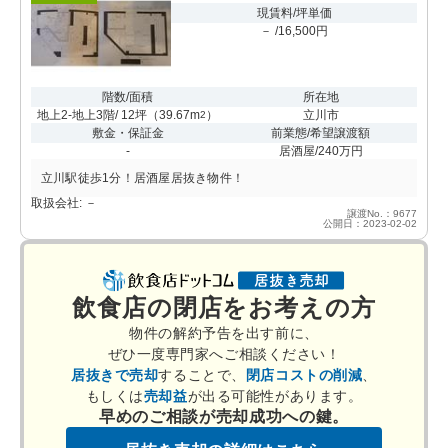
現賃料/坪単価
－ /16,500円
階数/面積
所在地
地上2-地上3階/ 12坪
（
39.67m
）
立川市
2
敷金・保証金
前業態/希望譲渡額
-
居酒屋/240万円
立川駅徒歩1分！居酒屋居抜き物件！
取扱会社: －
譲渡No.：9677
公開日：2023-02-02
飲食店の閉店をお考えの方
物件の解約予告を出す前に、
ぜひ一度専門家へご相談ください！
居抜きで売却
することで、
閉店コストの削減
、
もしくは
売却益
が出る可能性があります。
早めのご相談が売却成功への鍵。