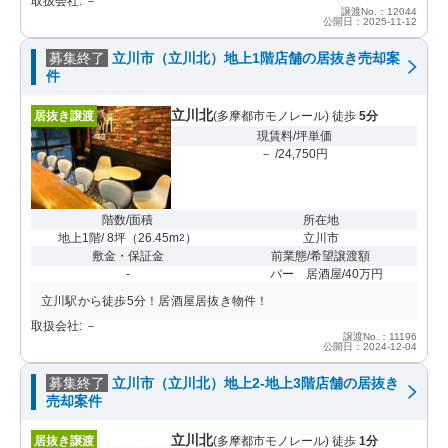
取扱会社: －
譲渡No.：12044
公開日：2025-11-12
募集終了
立川市（立川北）地上1階店舗の居抜き売却案
件
立川北
居抜き譲渡
(多摩都市モノレール) 徒歩
5分
現賃料/坪単価
－ /24,750円
階数/面積
所在地
地上1階/ 8坪
（
26.45m
）
立川市
2
敷金・保証金
前業態/希望譲渡額
-
バー 居酒屋/40万円
立川駅から徒歩5分！居酒屋居抜き物件！
取扱会社: －
譲渡No.：11196
公開日：2024-12-04
募集終了
立川市（立川北）地上2-地上3階店舗の居抜き
売却案件
立川北
居抜き譲渡
(多摩都市モノレール) 徒歩
1分