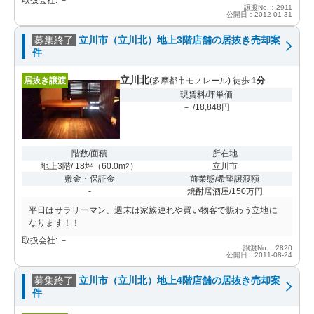
譲渡No.：2911
公開日：2012-01-31
募集終了
立川市（立川北）地上3階店舗の居抜き売却案
件
立川北
居抜き譲渡
(多摩都市モノレール) 徒歩
1分
現賃料/坪単価
－ /18,848円
階数/面積
所在地
地上3階/ 18坪
（
60.0m
）
立川市
2
敷金・保証金
前業態/希望譲渡額
-
焼酎居酒屋/150万円
平日はサラリーマン、週末は家族連れや買い物客で賑わう立地に
なります！！
取扱会社: －
譲渡No.：2820
公開日：2011-08-24
募集終了
立川市（立川北）地上4階店舗の居抜き売却案
件