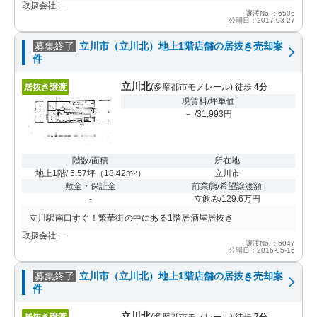
取扱会社: －
譲渡No.：6506
公開日：2017-03-27
募集終了
立川市（立川北）地上1階店舗の居抜き売却案
件
立川北
居抜き譲渡
(多摩都市モノレール) 徒歩
4分
現賃料/坪単価
－ /31,993円
階数/面積
所在地
地上1階/ 5.57坪
（
18.42m
）
立川市
2
敷金・保証金
前業態/希望譲渡額
-
立飲み/129.6万円
立川駅南口すぐ！繁華街の中にある1階居酒屋居抜き
取扱会社: －
譲渡No.：6047
公開日：2016-05-16
募集終了
立川市（立川北）地上1階店舗の居抜き売却案
件
立川北
居抜き譲渡
(多摩都市モノレール) 徒歩
7分