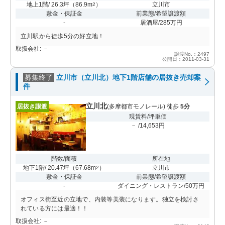
地上1階/ 26.3坪
（
86.9m
）
立川市
2
敷金・保証金
前業態/希望譲渡額
-
居酒屋/285万円
立川駅から徒歩5分の好立地！
取扱会社: －
譲渡No.：2497
公開日：2011-03-31
募集終了
立川市（立川北）地下1階店舗の居抜き売却案
件
立川北
居抜き譲渡
(多摩都市モノレール) 徒歩
5分
現賃料/坪単価
－ /14,653円
階数/面積
所在地
地下1階/ 20.47坪
（
67.68m
）
立川市
2
敷金・保証金
前業態/希望譲渡額
-
ダイニング・レストラン/50万円
オフィス街至近の立地で、内装等美装になります。独立を検討さ
れている方には最適！！
取扱会社: －