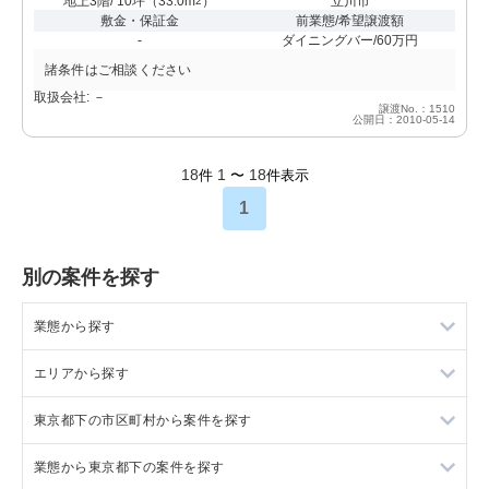
地上3階/ 10坪
（
33.0m
）
立川市
2
敷金・保証金
前業態/希望譲渡額
-
ダイニングバー/60万円
諸条件はご相談ください
取扱会社: －
譲渡No.：1510
公開日：2010-05-14
18
1
18
件
〜
件表示
1
別の案件を探す
業態から探す
エリアから探す
ラーメンの居抜き売却物件の案件一覧
東京都下の市区町村から案件を探す
フランス料理の居抜き売却物件の案件一覧
東京23区の飲食店の居抜き売却物件の案件一覧
業態から東京都下の案件を探す
イタリア料理の居抜き売却物件の案件一覧
東京都下の飲食店の居抜き売却物件の案件一覧
調布市の飲食店の居抜き売却物件の案件一覧