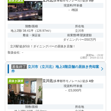
立川北
居抜き譲渡
(多摩都市モノレール) 徒歩
5分
現賃料/坪単価
－ /相談
階数/面積
所在地
地上2階/ 38.41坪
（
126.97m
）
立川市
2
敷金・保証金
前業態/希望譲渡額
-
ダイニングバー/350万円
立川駅徒歩5分！ダイニングバーの居抜き店舗！
取扱会社: －
譲渡No.：2132
公開日：2010-11-11
募集終了
立川市（立川北）地上3階店舗の居抜き売却案
件
立川北
居抜き譲渡
(多摩都市モノレール) 徒歩
4分
現賃料/坪単価
－ /23,000円
階数/面積
所在地