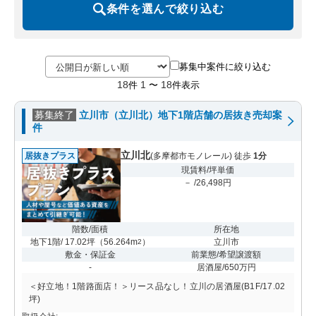
条件を選んで絞り込む
募集中案件に絞り込む
18
1
18
件
〜
件表示
募集終了
立川市（立川北）地下1階店舗の居抜き売却案
件
立川北
居抜きプラス
(多摩都市モノレール) 徒歩
1分
現賃料/坪単価
－ /26,498円
階数/面積
所在地
地下1階/ 17.02坪
（
56.264m
）
立川市
2
敷金・保証金
前業態/希望譲渡額
-
居酒屋/650万円
＜好立地！1階路面店！＞リース品なし！立川の居酒屋(B1F/17.02
坪)