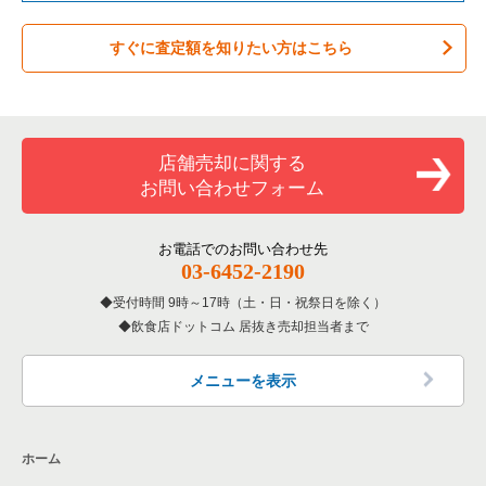
バーの居抜き売却物件の案件一覧
稲城市の飲食店の居抜き売却物件の案件一覧
東京都下のテイクアウトの居抜き売却物件の案件一覧
すぐに査定額を知りたい方はこちら
居酒屋・ダイニングバーの居抜き売却物件の案件一覧
三鷹市の飲食店の居抜き売却物件の案件一覧
東京都下のお弁当・惣菜・デリの居抜き売却物件の案件一覧
専門料理の居抜き売却物件の案件一覧
清瀬市の飲食店の居抜き売却物件の案件一覧
東京都下のカラオケ・パブ・スナックの居抜き売却物件の案件
一覧
和食の居抜き売却物件の案件一覧
小平市の飲食店の居抜き売却物件の案件一覧
店舗売却に関する
東京都下のバーの居抜き売却物件の案件一覧
お問い合わせフォーム
洋食の居抜き売却物件の案件一覧
あきる野市の飲食店の居抜き売却物件の案件一覧
東京都下の居酒屋・ダイニングバーの居抜き売却物件の案件一
覧
その他の居抜き売却物件の案件一覧
多摩市の飲食店の居抜き売却物件の案件一覧
お電話でのお問い合わせ先
03-6452-2190
東京都下の専門料理の居抜き売却物件の案件一覧
狛江市の飲食店の居抜き売却物件の案件一覧
受付時間 9時～17時（土・日・祝祭日を除く）
東京都下の和食の居抜き売却物件の案件一覧
飲食店ドットコム 居抜き売却担当者まで
西東京市の飲食店の居抜き売却物件の案件一覧
東京都下の洋食の居抜き売却物件の案件一覧
日野市の飲食店の居抜き売却物件の案件一覧
メニューを表示
東京都下のその他の居抜き売却物件の案件一覧
福生市の飲食店の居抜き売却物件の案件一覧
ホーム
東大和市の飲食店の居抜き売却物件の案件一覧