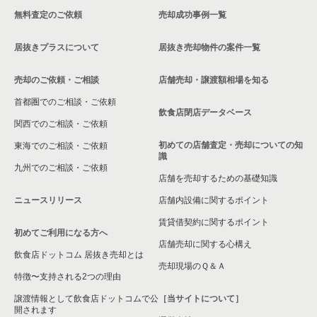
無料査定のご依頼
売却成功事例一覧
東久留米市の飲食店の居抜き売却物件の案件一覧
居抜きプラスについて
居抜き売却物件の案件一覧
売却のご依頼・ご相談
店舗売却・譲渡額相場を知る
首都圏でのご相談・ご依頼
飲食店閉店データベース
関西でのご相談・ご依頼
初めての店舗査定・売却についての知
東海でのご相談・ご依頼
識
九州でのご相談・ご依頼
店舗を売却するための基礎知識
ニュースリリース
店舗内設備に関するポイント
賃貸借契約に関するポイント
初めてご利用になる方へ
店舗売却に関する心構え
飲食店ドットコム 居抜き売却とは
売却現場のＱ＆Ａ
特徴〜支持される2つの理由
譲渡情報として飲食店ドットコムで公
［当サイトについて］
開されます