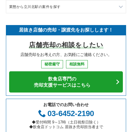
業態から立川北駅の案件を探す
中華の居抜き売却物件の案件一覧
千葉県の飲食店の居抜き売却物件の案件一覧
八王子市の飲食店の居抜き売却物件の案件一覧
東京都下のラーメンの居抜き売却物件の案件一覧
そば・うどんの居抜き売却物件の案件一覧
埼玉県の飲食店の居抜き売却物件の案件一覧
武蔵野市の飲食店の居抜き売却物件の案件一覧
東京都下のフランス料理の居抜き売却物件の案件一覧
立川北駅のアジア料理の居抜き売却物件の案件一覧
居抜き店舗の売却・譲渡先をお探しします！
寿司の居抜き売却物件の案件一覧
神奈川県の飲食店の居抜き売却物件の案件一覧
立川市の飲食店の居抜き売却物件の案件一覧
東京都下のイタリア料理の居抜き売却物件の案件一覧
立川北駅のバーの居抜き売却物件の案件一覧
店舗売却
相談をしたい
の
焼肉の居抜き売却物件の案件一覧
大阪府の飲食店の居抜き売却物件の案件一覧
町田市の飲食店の居抜き売却物件の案件一覧
東京都下の中華の居抜き売却物件の案件一覧
立川北駅の居酒屋・ダイニングバーの居抜き売却物件の案件一
覧
店舗売却をお考えの方、お気軽にご連絡ください。
鉄板焼き・お好み焼の居抜き売却物件の案件一覧
兵庫県の飲食店の居抜き売却物件の案件一覧
東村山市の飲食店の居抜き売却物件の案件一覧
東京都下のそば・うどんの居抜き売却物件の案件一覧
立川北駅の和食の居抜き売却物件の案件一覧
秘密厳守
相談無料
アジア料理の居抜き売却物件の案件一覧
京都府の飲食店の居抜き売却物件の案件一覧
国立市の飲食店の居抜き売却物件の案件一覧
東京都下の寿司の居抜き売却物件の案件一覧
立川北駅のその他の居抜き売却物件の案件一覧
飲食店専門の
カフェの居抜き売却物件の案件一覧
愛知県の飲食店の居抜き売却物件の案件一覧
小金井市の飲食店の居抜き売却物件の案件一覧
東京都下の焼肉の居抜き売却物件の案件一覧
売却支援サービスはこちら
テイクアウトの居抜き売却物件の案件一覧
岐阜県の飲食店の居抜き売却物件の案件一覧
府中市の飲食店の居抜き売却物件の案件一覧
東京都下の鉄板焼き・お好み焼の居抜き売却物件の案件一覧
お電話でのお問い合わせ
お弁当・惣菜・デリの居抜き売却物件の案件一覧
三重県の飲食店の居抜き売却物件の案件一覧
国分寺市の飲食店の居抜き売却物件の案件一覧
東京都下のアジア料理の居抜き売却物件の案件一覧
03-6452-2190
カラオケ・パブ・スナックの居抜き売却物件の案件一覧
昭島市の飲食店の居抜き売却物件の案件一覧
東京都下のカフェの居抜き売却物件の案件一覧
◆受付時間 9～17時（土日祝祭日除く）
◆飲食店ドットコム 居抜き売却担当者まで