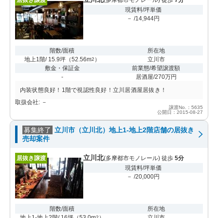
現賃料/坪単価
－ /14,944円
階数/面積
所在地
地上1階/ 15.9坪
（
52.56m
）
立川市
2
敷金・保証金
前業態/希望譲渡額
-
居酒屋/270万円
内装状態良好！1階で視認性良好！立川居酒屋居抜き！
取扱会社: －
譲渡No.：5635
公開日：2015-08-27
募集終了
立川市（立川北）地上1-地上2階店舗の居抜き
売却案件
立川北
居抜き譲渡
(多摩都市モノレール) 徒歩
5分
現賃料/坪単価
－ /20,000円
階数/面積
所在地
地上1-地上2階/ 16坪
（
53.0m
）
立川市
2