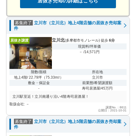
居抜き売却の詳細はこちら
募集終了
立川市（立川北）地上4階店舗の居抜き売却案
件
立川北
居抜き譲渡
(多摩都市モノレール) 徒歩
6分
現賃料/坪単価
－ /14,571円
階数/面積
所在地
地上4階/ 22.79坪
（
75.33m
）
立川市
2
敷金・保証金
前業態/希望譲渡額
-
寿司居酒屋/45万円
立川駅至近！立川南通り沿い4階寿司居酒屋！
取扱会社: －
譲渡No.：8611
公開日：2021-10-31
募集終了
立川市（立川北）地上5階店舗の居抜き売却案
件