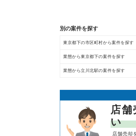
別の案件を探す
東京都下の市区町村から案件を探す
業態から東京都下の案件を探す
調布市の飲食店の居抜き売却物件
業態から立川北駅の案件を探す
八王子市の飲食店の居抜き売却物
東京都下のラーメンの居抜き売却
武蔵野市の飲食店の居抜き売却物
東京都下のフランス料理の居抜き
立川北駅のアジア料理の居抜き売
立川市の飲食店の居抜き売却物件
東京都下のイタリア料理の居抜き
立川北駅のバーの居抜き売却物件
店舗
町田市の飲食店の居抜き売却物件
東京都下の中華の居抜き売却物件
立川北駅の居酒屋・ダイニングバ
い
東村山市の飲食店の居抜き売却物
東京都下のそば・うどんの居抜き
立川北駅の和食の居抜き売却物件
店舗売却