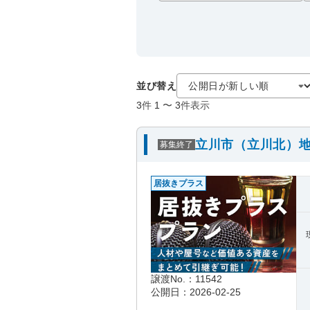
並び替え
3
件
1
〜
3
件表示
立川市（立川北）地
募集終了
居抜きプラス
譲渡No.：11542
公開日：2026-02-25