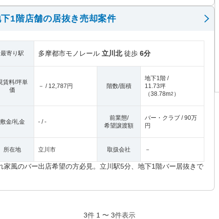
下1階店舗の居抜き売却案件
多摩都市モノレール
立川北
徒歩
6分
最寄り駅
地下1階 /
現賃料/坪単
－ / 12,787円
階数/面積
11.73坪
価
（
38.78m
）
2
前業態/
バー・クラブ / 90万
敷金/礼金
- / -
希望譲渡額
円
所在地
立川市
取扱会社
－
れ家風のバー出店希望の方必見。立川駅5分、地下1階バー居抜きで
。
3
件
1
〜
3
件表示