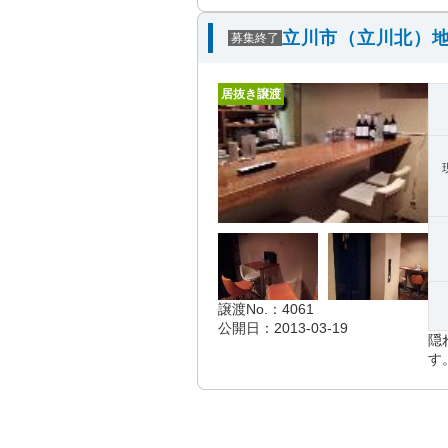
立川市（立川北）地
募集終了
居抜き譲渡
譲渡No.：4061
公開日：2013-03-19
隠
す