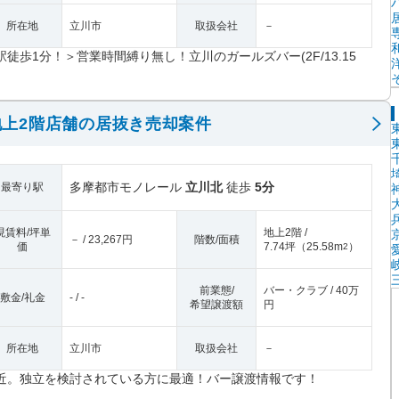
所在地
立川市
取扱会社
－
駅徒歩1分！＞営業時間縛り無し！立川のガールズバー(2F/13.15
上2階店舗の居抜き売却案件
多摩都市モノレール
立川北
徒歩
5分
最寄り駅
現賃料/坪単
地上2階 /
－ / 23,267円
階数/面積
価
7.74坪
（
25.58m
）
2
前業態/
バー・クラブ / 40万
敷金/礼金
- / -
希望譲渡額
円
所在地
立川市
取扱会社
－
近。独立を検討されている方に最適！バー譲渡情報です！