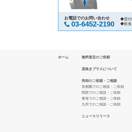
国立市の飲食店の居抜き売却物件
東京都下の寿司の居抜き売却物件
立川北駅のその他の居抜き売却物
小金井市の飲食店の居抜き売却物
東京都下の焼肉の居抜き売却物件
お電話でのお問い合わせ
◆受付
03-6452-2190
◆飲食
府中市の飲食店の居抜き売却物件
東京都下の鉄板焼き・お好み焼の
国分寺市の飲食店の居抜き売却物
東京都下のアジア料理の居抜き売
ホーム
無料査定のご依頼
昭島市の飲食店の居抜き売却物件
東京都下のカフェの居抜き売却物
居抜きプラスについて
稲城市の飲食店の居抜き売却物件
東京都下のテイクアウトの居抜き
売却のご依頼・ご相談
三鷹市の飲食店の居抜き売却物件
東京都下のお弁当・惣菜・デリの
首都圏でのご相談・ご依頼
関西でのご相談・ご依頼
東海でのご相談・ご依頼
清瀬市の飲食店の居抜き売却物件
東京都下のカラオケ・パブ・スナ
九州でのご相談・ご依頼
小平市の飲食店の居抜き売却物件
東京都下のバーの居抜き売却物件
ニュースリリース
あきる野市の飲食店の居抜き売却
東京都下の居酒屋・ダイニングバ