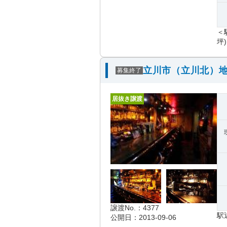
＜
坪)
立川市（立川北）地
募集終了
居抜き譲渡
譲渡No.：4377
駅
公開日：2013-09-06