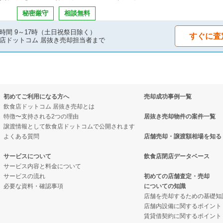
の案件一覧
の案件一覧
件の案件一覧
秘密厳守
相談無料
件の案件一覧
の案件一覧
時間 9～17時（土日祝祭日除く）
すぐに査
店ドットコム 居抜き売却担当者まで
の案件一覧
居抜き売却物件の案件一覧
件の案件一覧
却物件の案件一覧
初めてご利用になる方へ
売却成功事例一覧
の案件一覧
件の案件一覧
飲食店ドットコム 居抜き売却とは
特徴〜支持される2つの理由
居抜き売却物件の案件一覧
の案件一覧
売却物件の案件一覧
譲渡情報として飲食店ドットコムで公開されます
よくある質問
店舗売却・譲渡額相場を知る
の案件一覧
居抜き売却物件の案件一覧
サービスについて
飲食店閉店データベース
サービス内容と料金について
の案件一覧
ックの居抜き売却物件の案件一覧
サービスの流れ
初めての店舗査定・売却
必要な資料・確認事項
についての知識
の案件一覧
の案件一覧
店舗を売却するための基礎知
店舗内設備に関するポイント
物件の案件一覧
ーの居抜き売却物件の案件一覧
賃貸借契約に関するポイント