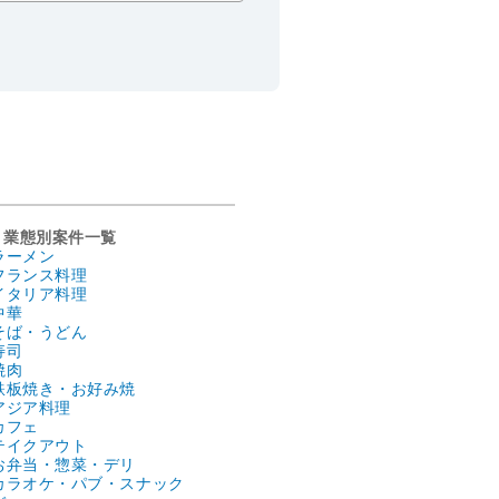
業態別案件一覧
ラーメン
フランス料理
イタリア料理
中華
そば・うどん
寿司
焼肉
鉄板焼き・お好み焼
アジア料理
カフェ
テイクアウト
お弁当・惣菜・デリ
カラオケ・パブ・スナック