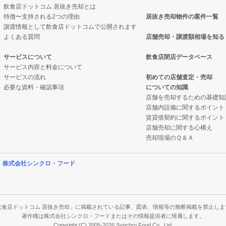
飲食店ドットコム 居抜き売却とは
特徴〜支持される2つの理由
居抜き売却物件の案件一覧
の案件一覧
売却物件の案件一覧
譲渡情報として飲食店ドットコムで公開されます
よくある質問
店舗売却・譲渡額相場を知る
の案件一覧
居抜き売却物件の案件一覧
サービスについて
飲食店閉店データベース
サービス内容と料金について
の案件一覧
ックの居抜き売却物件の案件一覧
サービスの流れ
初めての店舗査定・売却
必要な資料・確認事項
についての知識
の案件一覧
の案件一覧
店舗を売却するための基礎知
店舗内設備に関するポイント
物件の案件一覧
ーの居抜き売却物件の案件一覧
賃貸借契約に関するポイント
店舗売却に関する心構え
の案件一覧
物件の案件一覧
売却現場のＱ＆Ａ
の案件一覧
の案件一覧
営
株式会社シンクロ・フード
件の案件一覧
の案件一覧
の案件一覧
件の案件一覧
飲食店ドットコム 居抜き売却」に掲載されている記事、図表、情報等の無断掲載を禁止しま
著作権は株式会社シンクロ・フードまたはその情報提供者に帰属します。
Copyright (C) 2005-2026 Synchro Food Co., Ltd.