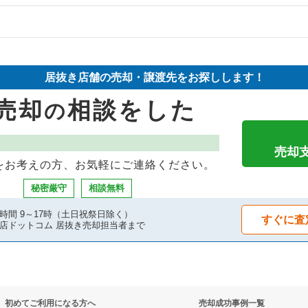
件の案件一覧
物件の案件一覧
件の案件一覧
売却物件の案件一覧
件の案件一覧
居抜き店舗の売却・譲渡先をお探しします！
の案件一覧
売却物件の案件一覧
案件一覧
売却
相談をした
の
の案件一覧
の案件一覧
案件一覧
件の案件一覧
売却物件の案件一覧
売却
をお考えの方、お気軽にご連絡ください。
の案件一覧
の案件一覧
秘密厳守
相談無料
件の案件一覧
の案件一覧
時間 9～17時（土日祝祭日除く）
すぐに査
店ドットコム 居抜き売却担当者まで
の案件一覧
居抜き売却物件の案件一覧
件の案件一覧
却物件の案件一覧
初めてご利用になる方へ
売却成功事例一覧
の案件一覧
件の案件一覧