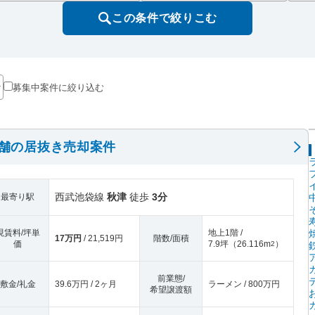
この条件で絞りこむ
募集中案件に絞り込む
店舗の居抜き売却案件
西武池袋線
秋津
徒歩
3分
最寄り駅
現賃料/坪単
地上1階 /
17万円
/ 21,519円
階数/面積
価
7.9坪
（
26.116m
）
2
前業態/
敷金/礼金
39.6万円 / 2ヶ月
ラーメン / 800万円
希望譲渡額