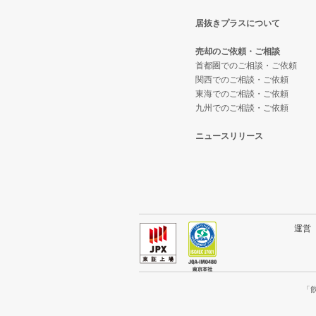
居抜きプラスについて
稲城市の飲食店の居抜き売却物件
東京都下のテイクアウトの居抜き
売却のご依頼・ご相談
三鷹市の飲食店の居抜き売却物件
東京都下のお弁当・惣菜・デリの
首都圏でのご相談・ご依頼
関西でのご相談・ご依頼
東海でのご相談・ご依頼
清瀬市の飲食店の居抜き売却物件
東京都下のカラオケ・パブ・スナ
九州でのご相談・ご依頼
小平市の飲食店の居抜き売却物件
東京都下のバーの居抜き売却物件
ニュースリリース
あきる野市の飲食店の居抜き売却
東京都下の居酒屋・ダイニングバ
多摩市の飲食店の居抜き売却物件
東京都下の専門料理の居抜き売却
狛江市の飲食店の居抜き売却物件
東京都下の和食の居抜き売却物件
運
西東京市の飲食店の居抜き売却物
東京都下の洋食の居抜き売却物件
日野市の飲食店の居抜き売却物件
東京都下のその他の居抜き売却物
「