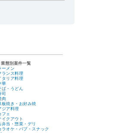
業態別案件一覧
ラーメン
フランス料理
イタリア料理
中華
そば・うどん
寿司
焼肉
鉄板焼き・お好み焼
アジア料理
カフェ
テイクアウト
お弁当・惣菜・デリ
カラオケ・パブ・スナック