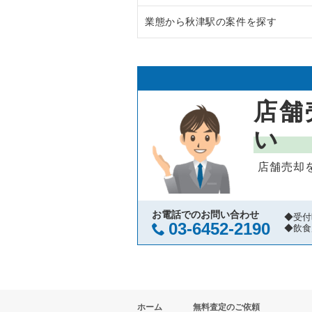
業態から秋津駅の案件を探す
八王子市の飲食店の居抜き売却物
東京都下のラーメンの居抜き売却
武蔵野市の飲食店の居抜き売却物
東京都下のフランス料理の居抜き
秋津駅のラーメンの居抜き売却物
立川市の飲食店の居抜き売却物件
東京都下のイタリア料理の居抜き
秋津駅のバーの居抜き売却物件の
店舗
町田市の飲食店の居抜き売却物件
東京都下の中華の居抜き売却物件
秋津駅の和食の居抜き売却物件の
い
東村山市の飲食店の居抜き売却物
東京都下のそば・うどんの居抜き
店舗売却
国立市の飲食店の居抜き売却物件
東京都下の寿司の居抜き売却物件
小金井市の飲食店の居抜き売却物
東京都下の焼肉の居抜き売却物件
お電話でのお問い合わせ
◆受付
03-6452-2190
◆飲食
府中市の飲食店の居抜き売却物件
東京都下の鉄板焼き・お好み焼の
国分寺市の飲食店の居抜き売却物
東京都下のアジア料理の居抜き売
ホーム
無料査定のご依頼
昭島市の飲食店の居抜き売却物件
東京都下のカフェの居抜き売却物