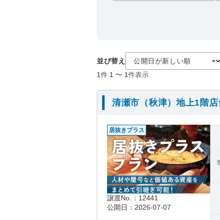
並び替え
1
件
1
〜
1
件表示
清瀬市（秋津）地上1階
居抜きプラス
譲渡No.：12441
公開日：2026-07-07