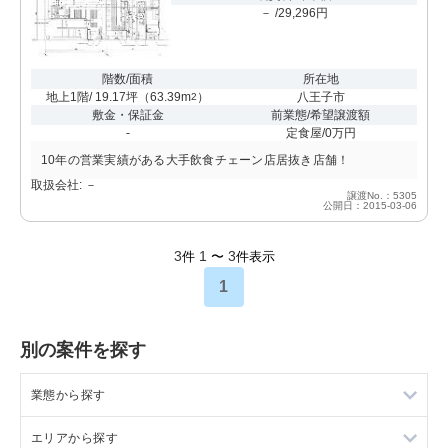
－ /29,296円
階数/面積
所在地
地上1階/ 19.17坪
（
63.39m
）
八王子市
2
敷金・保証金
前業態/希望譲渡額
-
定食屋/0万円
10年の営業実績がある大手飲食チェーン店居抜き店舗！
取扱会社: －
譲渡No.：5305
公開日：2015-03-06
3
1
3
件
〜
件表示
1
別の案件を探す
業態から探す
エリアから探す
ラーメンの居抜き売却物件の案件一覧