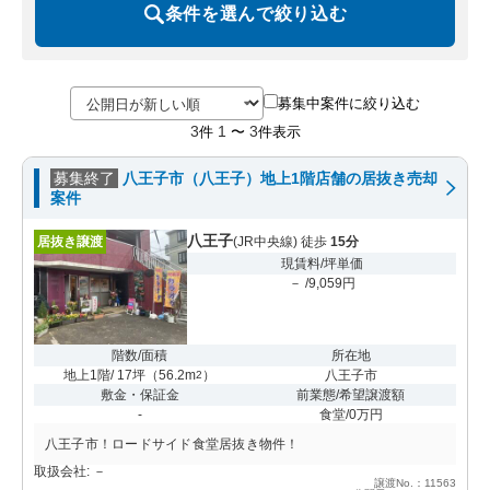
条件を選んで絞り込む
募集中案件に絞り込む
3
1
3
件
〜
件表示
募集終了
八王子市（八王子）地上1階店舗の居抜き売却
案件
八王子
居抜き譲渡
(JR中央線) 徒歩
15分
現賃料/坪単価
－ /9,059円
階数/面積
所在地
地上1階/ 17坪
（
56.2m
）
八王子市
2
敷金・保証金
前業態/希望譲渡額
-
食堂/0万円
八王子市！ロードサイド食堂居抜き物件！
取扱会社: －
譲渡No.：11563