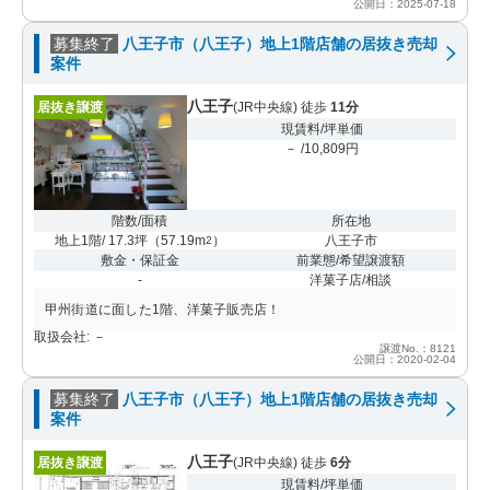
公開日：2025-07-18
募集終了
八王子市（八王子）地上1階店舗の居抜き売却
案件
八王子
居抜き譲渡
(JR中央線) 徒歩
11分
現賃料/坪単価
－ /10,809円
階数/面積
所在地
地上1階/ 17.3坪
（
57.19m
）
八王子市
2
敷金・保証金
前業態/希望譲渡額
-
洋菓子店/相談
甲州街道に面した1階、洋菓子販売店！
取扱会社: －
譲渡No.：8121
公開日：2020-02-04
募集終了
八王子市（八王子）地上1階店舗の居抜き売却
案件
八王子
居抜き譲渡
(JR中央線) 徒歩
6分
現賃料/坪単価