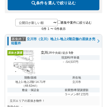
条件を選んで絞り込む
募集中案件に絞り込む
6
1
6
件
〜
件表示
募集終了
立川市（立川）地上1-地上2階店舗の居抜き売
却案件
立川
居抜き譲渡
(JR中央線) 徒歩
5分
現賃料/坪単価
－ /14,537円
階数/面積
所在地
地上1-地上2階/ 14.71坪
立川市
（
48.62m
）
2
敷金・保証金
前業態/希望譲渡額
-
ラーメン/97.2万円
立川エリアの居抜き物件！
取扱会社: －