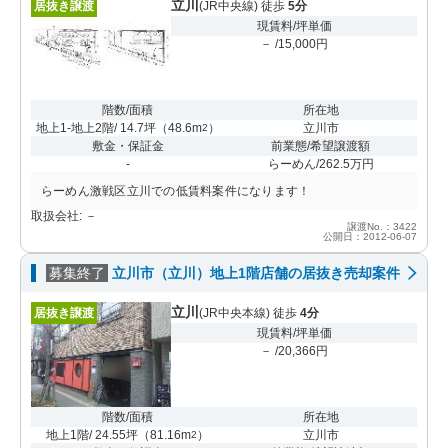
立川
居抜き譲渡
(JR中央線) 徒歩
5分
現賃料/坪単価
－ /15,000円
階数/面積
所在地
地上1-地上2階/ 14.7坪
（
48.6m
）
立川市
2
敷金・保証金
前業態/希望譲渡額
-
らーめん/262.5万円
らーめん激戦区立川での低賃料案件になります！
取扱会社: －
譲渡No.：3422
公開日：2012-06-07
募集終了
立川市（立川）地上1階店舗の居抜き売却案件
立川
居抜き譲渡
(JR中央本線) 徒歩
4分
現賃料/坪単価
－ /20,366円
階数/面積
所在地
地上1階/ 24.55坪
（
81.16m
）
立川市
2