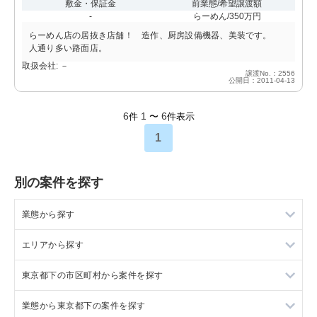
敷金・保証金
前業態/希望譲渡額
-
らーめん/350万円
らーめん店の居抜き店舗！ 造作、厨房設備機器、美装です。
人通り多い路面店。
取扱会社: －
譲渡No.：2556
公開日：2011-04-13
6
1
6
件
〜
件表示
1
別の案件を探す
業態から探す
エリアから探す
ラーメンの居抜き売却物件の案件一覧
東京都下の市区町村から案件を探す
フランス料理の居抜き売却物件の案件一覧
東京23区の飲食店の居抜き売却物件の案件一覧
業態から東京都下の案件を探す
イタリア料理の居抜き売却物件の案件一覧
東京都下の飲食店の居抜き売却物件の案件一覧
調布市の飲食店の居抜き売却物件の案件一覧