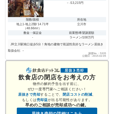
－ /13,215円
階数/面積
所在地
地上1-地上2階/ 14.71坪
立川市
（
48.66m
）
2
敷金・保証金
前業態/希望譲渡額
-
ラーメン/108万円
JR立川駅南口徒歩5分！角地の建物で視認性良好なラーメン居抜き
取扱会社: －
譲渡No.：5335
公開日：2015-02-05
飲食店の閉店をお考えの方
物件の解約予告を出す前に、
ぜひ一度専門家へご相談ください！
居抜きで売却
することで、
閉店コストの削減
、
もしくは
売却益
が出る可能性があります。
早めのご相談が売却成功への鍵。
居抜き売却の詳細はこちら