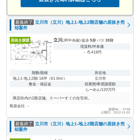
募集終了
立川市（立川）地上1-地上2階店舗の居抜き売
却案件
立川
居抜き譲渡
(JR中央線) 徒歩
5分
バス
10分
現賃料/坪単価
－ /5,419円
階数/面積
所在地
地上1-地上2階/ 18坪
（
61.0m
）
立川市
2
敷金・保証金
前業態/希望譲渡額
-
らーめん/120万円
商店街内の1階店舗。スーパーすぐの住宅街。
取扱会社: －
譲渡No.：3736
公開日：2012-11-02
募集終了
立川市（立川）地上1-地上2階店舗の居抜き売
却案件