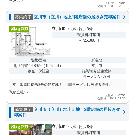
譲渡No.：7685
公開日：2019-03-12
募集終了
立川市（立川）地上1階店舗の居抜き売却案件
立川
居抜き譲渡
(JR中央線) 徒歩
3分
現賃料/坪単価
－ /25,386円
階数/面積
所在地
地上1階/ 14.89坪
（
49.25m
）
立川市
2
敷金・保証金
前業態/希望譲渡額
-
ラーメン/54万円
立川駅南口徒歩3分の好立地！ 1階ラーメン店居抜き物件。
取扱会社: －
譲渡No.：6752
公開日：2018-02-20
募集終了
立川市（立川）地上1-地上2階店舗の居抜き売
却案件
立川
居抜き譲渡
(JR中央線) 徒歩
5分
現賃料/坪単価