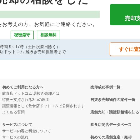
の案件一覧
の案件一覧
却物件の案件一覧
件の案件一覧
売却物件の案件一覧
件の案件一覧
売却
をお考えの方、お気軽にご連絡ください。
の案件一覧
の案件一覧
ーの居抜き売却物件の案件一覧
秘密厳守
相談無料
件の案件一覧
の案件一覧
件の案件一覧
時間 9～17時（土日祝祭日除く）
すぐに査
店ドットコム 居抜き売却担当者まで
の案件一覧
居抜き売却物件の案件一覧
件の案件一覧
却物件の案件一覧
初めてご利用になる方へ
売却成功事例一覧
の案件一覧
件の案件一覧
飲食店ドットコム 居抜き売却とは
特徴〜支持される2つの理由
居抜き売却物件の案件一覧
の案件一覧
売却物件の案件一覧
譲渡情報として飲食店ドットコムで公開されます
よくある質問
店舗売却・譲渡額相場を知る
の案件一覧
居抜き売却物件の案件一覧
サービスについて
飲食店閉店データベース
サービス内容と料金について
の案件一覧
ックの居抜き売却物件の案件一覧
サービスの流れ
初めての店舗査定・売却