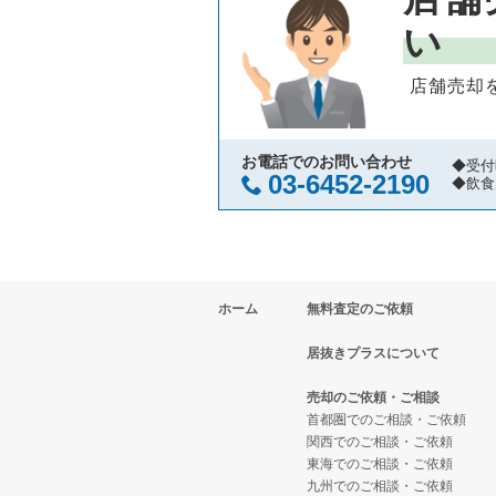
町田市の飲食店の居抜き売却物件
東京都下の中華の居抜き売却物件
小金井市のアジア料理の居抜き売
い
東村山市の飲食店の居抜き売却物
東京都下のそば・うどんの居抜き
小金井市のカフェの居抜き売却物
店舗売却
国立市の飲食店の居抜き売却物件
東京都下の寿司の居抜き売却物件
小金井市の居酒屋・ダイニングバ
小金井市の飲食店の居抜き売却物
東京都下の焼肉の居抜き売却物件
小金井市のその他の居抜き売却物
お電話でのお問い合わせ
◆受付
03-6452-2190
◆飲食
府中市の飲食店の居抜き売却物件
東京都下の鉄板焼き・お好み焼の
国分寺市の飲食店の居抜き売却物
東京都下のアジア料理の居抜き売
ホーム
無料査定のご依頼
昭島市の飲食店の居抜き売却物件
東京都下のカフェの居抜き売却物
居抜きプラスについて
稲城市の飲食店の居抜き売却物件
東京都下のテイクアウトの居抜き
売却のご依頼・ご相談
三鷹市の飲食店の居抜き売却物件
東京都下のお弁当・惣菜・デリの
首都圏でのご相談・ご依頼
関西でのご相談・ご依頼
東海でのご相談・ご依頼
清瀬市の飲食店の居抜き売却物件
東京都下のカラオケ・パブ・スナ
九州でのご相談・ご依頼