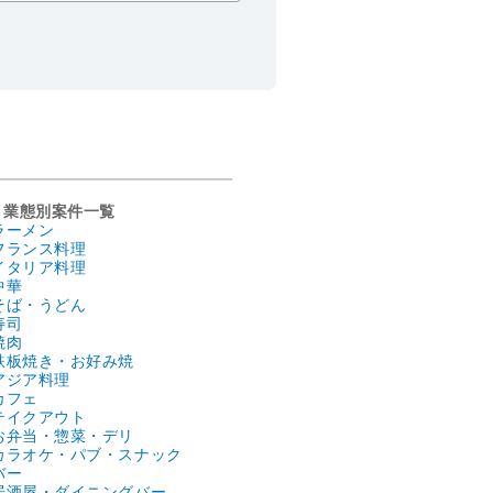
業態別案件一覧
ラーメン
フランス料理
イタリア料理
中華
そば・うどん
寿司
焼肉
鉄板焼き・お好み焼
アジア料理
カフェ
テイクアウト
お弁当・惣菜・デリ
カラオケ・パブ・スナック
バー
居酒屋・ダイニングバー