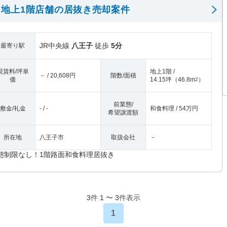
地上1階店舗の居抜き売却案件
JR中央線
八王子
徒歩
5分
最寄り駅
現賃料/坪単
地上1階 /
－ / 20,608円
階数/面積
価
14.15坪
（
46.8m
）
2
前業態/
敷金/礼金
- / -
和食料理 / 54万円
希望譲渡額
所在地
八王子市
取扱会社
－
態制限なし！1階路面和食料理居抜き
3
件
1
〜
3
件表示
1