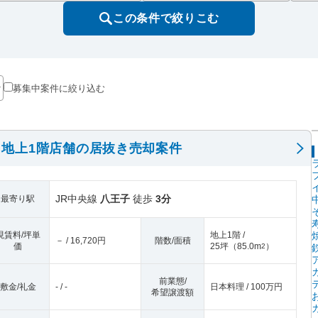
この条件で絞りこむ
募集中案件に絞り込む
地上1階店舗の居抜き売却案件
JR中央線
八王子
徒歩
3分
最寄り駅
現賃料/坪単
地上1階 /
－ / 16,720円
階数/面積
価
25坪
（
85.0m
）
2
前業態/
敷金/礼金
- / -
日本料理 / 100万円
希望譲渡額