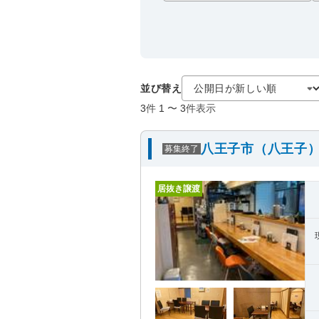
並び替え
3
件
1
〜
3
件表示
八王子市（八王子）
募集終了
居抜き譲渡