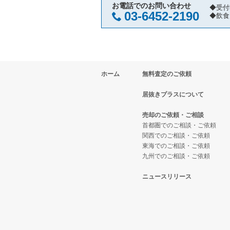
小金井市の飲食店の居抜き売却物
東京都下の焼肉の居抜き売却物件
八王子市の鉄板焼き・お好み焼の
お電話でのお問い合わせ
◆受付
03-6452-2190
◆飲食
府中市の飲食店の居抜き売却物件
東京都下の鉄板焼き・お好み焼の
八王子市のカフェの居抜き売却物
国分寺市の飲食店の居抜き売却物
東京都下のアジア料理の居抜き売
八王子市のお弁当・惣菜・デリの
ホーム
無料査定のご依頼
昭島市の飲食店の居抜き売却物件
東京都下のカフェの居抜き売却物
八王子市のバーの居抜き売却物件
居抜きプラスについて
稲城市の飲食店の居抜き売却物件
東京都下のテイクアウトの居抜き
八王子市の居酒屋・ダイニングバ
売却のご依頼・ご相談
三鷹市の飲食店の居抜き売却物件
東京都下のお弁当・惣菜・デリの
八王子市の和食の居抜き売却物件
首都圏でのご相談・ご依頼
関西でのご相談・ご依頼
東海でのご相談・ご依頼
清瀬市の飲食店の居抜き売却物件
東京都下のカラオケ・パブ・スナ
八王子市の洋食の居抜き売却物件
九州でのご相談・ご依頼
小平市の飲食店の居抜き売却物件
東京都下のバーの居抜き売却物件
八王子市のその他の居抜き売却物
ニュースリリース
あきる野市の飲食店の居抜き売却
東京都下の居酒屋・ダイニングバ
多摩市の飲食店の居抜き売却物件
東京都下の専門料理の居抜き売却