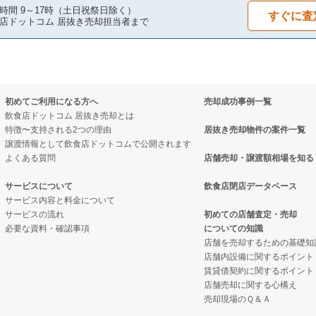
件の案件一覧
の案件一覧
居抜き売却物件の案件一覧
時間 9～17時（土日祝祭日除く）
すぐに査
店ドットコム 居抜き売却担当者まで
の案件一覧
居抜き売却物件の案件一覧
件の案件一覧
件の案件一覧
却物件の案件一覧
居抜き売却物件の案件一覧
初めてご利用になる方へ
売却成功事例一覧
の案件一覧
件の案件一覧
の案件一覧
飲食店ドットコム 居抜き売却とは
特徴〜支持される2つの理由
居抜き売却物件の案件一覧
の案件一覧
売却物件の案件一覧
ーの居抜き売却物件の案件一覧
譲渡情報として飲食店ドットコムで公開されます
よくある質問
店舗売却・譲渡額相場を知る
の案件一覧
居抜き売却物件の案件一覧
の案件一覧
サービスについて
飲食店閉店データベース
サービス内容と料金について
の案件一覧
ックの居抜き売却物件の案件一覧
の案件一覧
サービスの流れ
初めての店舗査定・売却
必要な資料・確認事項
についての知識
の案件一覧
の案件一覧
件の案件一覧
店舗を売却するための基礎知
店舗内設備に関するポイント
物件の案件一覧
ーの居抜き売却物件の案件一覧
賃貸借契約に関するポイント
店舗売却に関する心構え
の案件一覧
物件の案件一覧
売却現場のＱ＆Ａ