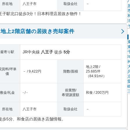
所在地
八王子市
取扱会社
－
王子駅北口徒歩3分！日本料理店居抜き物件！
地上2階店舗の居抜き売却案件
JR中央線
八王子
徒歩
5分
最寄り駅
地上2階 /
現賃料/坪単
－ / 9,422円
階数/面積
25.685坪
価
（
84.91m
）
2
前業態/
敷金/礼金
- / -
和食 / 200万円
希望譲渡額
所在地
八王子市
取扱会社
－
徒歩5分、和食店の居抜き店舗情報。