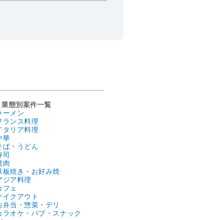
業態別案件一覧
ラーメン
フランス料理
イタリア料理
中華
そば・うどん
寿司
焼肉
鉄板焼き・お好み焼
アジア料理
カフェ
テイクアウト
お弁当・惣菜・デリ
カラオケ・パブ・スナック