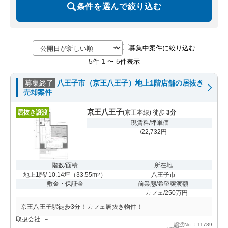
条件を選んで絞り込む
募集中案件に絞り込む
5
1
5
件
〜
件表示
募集終了
八王子市（京王八王子）地上1階店舗の居抜き
売却案件
京王八王子
居抜き譲渡
(京王本線) 徒歩
3分
現賃料/坪単価
－ /22,732円
階数/面積
所在地
地上1階/ 10.14坪
（
33.55m
）
八王子市
2
敷金・保証金
前業態/希望譲渡額
-
カフェ/250万円
京王八王子駅徒歩3分！カフェ居抜き物件！
取扱会社: －
譲渡No.：11789