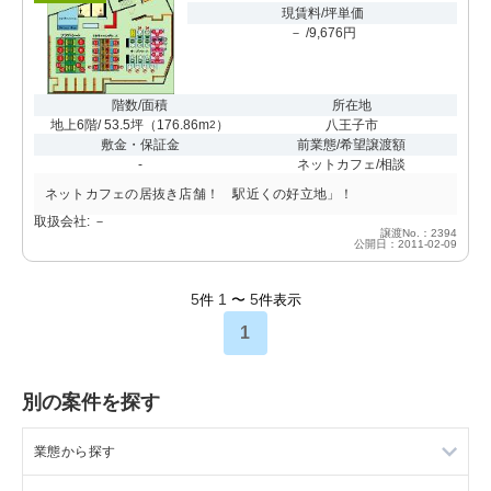
現賃料/坪単価
－ /9,676円
階数/面積
所在地
地上6階/ 53.5坪
（
176.86m
）
八王子市
2
敷金・保証金
前業態/希望譲渡額
-
ネットカフェ/相談
ネットカフェの居抜き店舗！ 駅近くの好立地」！
取扱会社: －
譲渡No.：2394
公開日：2011-02-09
5
1
5
件
〜
件表示
1
別の案件を探す
業態から探す