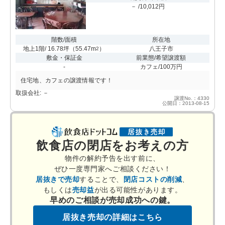
－ /10,012円
階数/面積
所在地
地上1階/ 16.78坪
（
55.47m
）
八王子市
2
敷金・保証金
前業態/希望譲渡額
-
カフェ/100万円
住宅地、カフェの譲渡情報です！
取扱会社: －
譲渡No.：4330
公開日：2013-08-15
飲食店の閉店をお考えの方
物件の解約予告を出す前に、
ぜひ一度専門家へご相談ください！
居抜きで売却
することで、
閉店コストの削減
、
もしくは
売却益
が出る可能性があります。
早めのご相談が売却成功への鍵。
居抜き売却の詳細はこちら