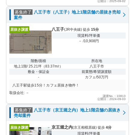
公開日：2025-09-02
募集終了
八王子市（八王子）地上1階店舗の居抜き売却
案件
八王子
居抜き譲渡
(JR中央線) 徒歩
15分
現賃料/坪単価
－ /10,908円
階数/面積
所在地
地上1階/ 25.21坪
（
83.37m
）
八王子市
2
敷金・保証金
前業態/希望譲渡額
-
カフェ/50万円
八王子駅徒歩15分！カフェ居抜き物件！
取扱会社: －
譲渡No.：10813
公開日：2024-09-03
募集終了
八王子市（京王堀之内）地上1階店舗の居抜き
売却案件
京王堀之内
居抜き譲渡
(京王相模原線) 徒歩
4分
現賃料/坪単価