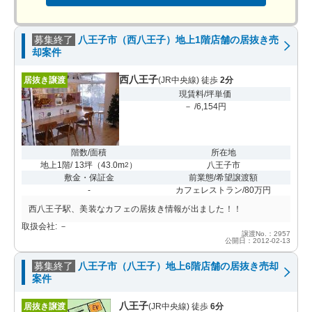
募集終了
八王子市（西八王子）地上1階店舗の居抜き売
却案件
西八王子
居抜き譲渡
(JR中央線) 徒歩
2分
現賃料/坪単価
－ /6,154円
階数/面積
所在地
地上1階/ 13坪
（
43.0m
）
八王子市
2
敷金・保証金
前業態/希望譲渡額
-
カフェレストラン/80万円
西八王子駅、美装なカフェの居抜き情報が出ました！！
取扱会社: －
譲渡No.：2957
公開日：2012-02-13
募集終了
八王子市（八王子）地上6階店舗の居抜き売却
案件
八王子
居抜き譲渡
(JR中央線) 徒歩
6分