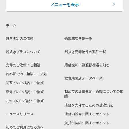
東京都下の洋食の居抜き売却物件の案件一覧
日野市の飲食店の居抜き売却物件の案件一覧
メニューを表示
東京都下のその他の居抜き売却物件の案件一覧
福生市の飲食店の居抜き売却物件の案件一覧
ホーム
東大和市の飲食店の居抜き売却物件の案件一覧
無料査定のご依頼
売却成功事例一覧
東久留米市の飲食店の居抜き売却物件の案件一覧
居抜きプラスについて
居抜き売却物件の案件一覧
売却のご依頼・ご相談
店舗売却・譲渡額相場を知る
首都圏でのご相談・ご依頼
飲食店閉店データベース
関西でのご相談・ご依頼
初めての店舗査定・売却についての知
東海でのご相談・ご依頼
識
九州でのご相談・ご依頼
店舗を売却するための基礎知識
ニュースリリース
店舗内設備に関するポイント
賃貸借契約に関するポイント
初めてご利用になる方へ