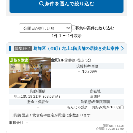
条件を選んで絞り込む
募集中案件に絞り込む
1
1
1
件
〜
件表示
募集終了
葛飾区（金町）地上1階店舗の居抜き売却案件
金町
居抜き譲渡
(JR常磐線) 徒歩
5分
現賃料/坪単価
－ /10,709円
階数/面積
所在地
地上1階/ 19.21坪
（
63.63m
）
葛飾区
2
敷金・保証金
前業態/希望譲渡額
-
もんじゃ焼き・お好み焼き/180万円
1階路面店！飲食店や住宅が周辺に多数あります
取扱会社: －
譲渡No.：6215
公開日：2016-12-09