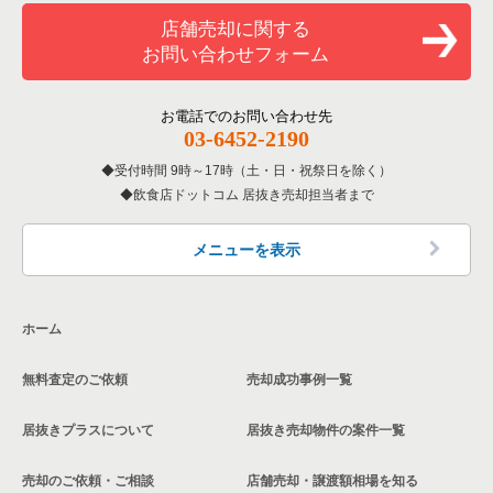
和食の居抜き売却物件の案件一覧
文京区の飲食店の居抜き売却物件の案件一覧
店舗売却に関する
東京23区のバーの居抜き売却物件の案件一覧
お問い合わせフォーム
洋食の居抜き売却物件の案件一覧
北区の飲食店の居抜き売却物件の案件一覧
東京23区の居酒屋・ダイニングバーの居抜き売却物件の案件一
覧
その他の居抜き売却物件の案件一覧
江戸川区の飲食店の居抜き売却物件の案件一覧
お電話でのお問い合わせ先
03-6452-2190
東京23区の専門料理の居抜き売却物件の案件一覧
杉並区の飲食店の居抜き売却物件の案件一覧
受付時間 9時～17時（土・日・祝祭日を除く）
東京23区の和食の居抜き売却物件の案件一覧
飲食店ドットコム 居抜き売却担当者まで
墨田区の飲食店の居抜き売却物件の案件一覧
東京23区の洋食の居抜き売却物件の案件一覧
品川区の飲食店の居抜き売却物件の案件一覧
メニューを表示
東京23区のその他の居抜き売却物件の案件一覧
大田区の飲食店の居抜き売却物件の案件一覧
ホーム
荒川区の飲食店の居抜き売却物件の案件一覧
無料査定のご依頼
売却成功事例一覧
中野区の飲食店の居抜き売却物件の案件一覧
居抜きプラスについて
居抜き売却物件の案件一覧
売却のご依頼・ご相談
店舗売却・譲渡額相場を知る