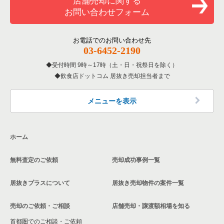
店舗売却に関する
東京23区のバーの居抜き売却物件の案件一覧
お問い合わせフォーム
洋食の居抜き売却物件の案件一覧
北区の飲食店の居抜き売却物件の案件一覧
東京23区の居酒屋・ダイニングバーの居抜き売却物件の案件一
覧
その他の居抜き売却物件の案件一覧
江戸川区の飲食店の居抜き売却物件の案件一覧
お電話でのお問い合わせ先
03-6452-2190
東京23区の専門料理の居抜き売却物件の案件一覧
杉並区の飲食店の居抜き売却物件の案件一覧
受付時間 9時～17時（土・日・祝祭日を除く）
東京23区の和食の居抜き売却物件の案件一覧
飲食店ドットコム 居抜き売却担当者まで
墨田区の飲食店の居抜き売却物件の案件一覧
東京23区の洋食の居抜き売却物件の案件一覧
品川区の飲食店の居抜き売却物件の案件一覧
メニューを表示
東京23区のその他の居抜き売却物件の案件一覧
大田区の飲食店の居抜き売却物件の案件一覧
ホーム
荒川区の飲食店の居抜き売却物件の案件一覧
無料査定のご依頼
売却成功事例一覧
中野区の飲食店の居抜き売却物件の案件一覧
居抜きプラスについて
居抜き売却物件の案件一覧
売却のご依頼・ご相談
店舗売却・譲渡額相場を知る
首都圏でのご相談・ご依頼