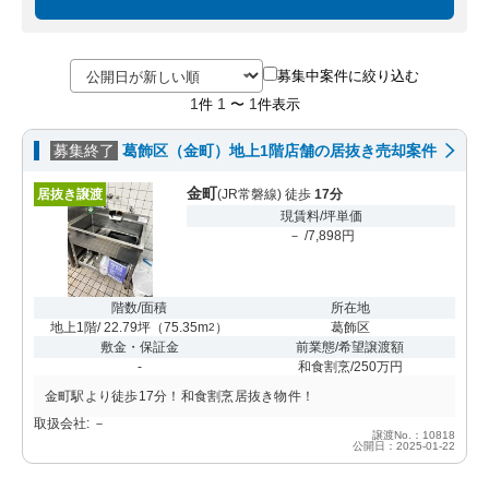
募集中案件に絞り込む
1
1
1
件
〜
件表示
募集終了
葛飾区（金町）地上1階店舗の居抜き売却案件
金町
居抜き譲渡
(JR常磐線) 徒歩
17分
現賃料/坪単価
－ /7,898円
階数/面積
所在地
地上1階/ 22.79坪
（
75.35m
）
葛飾区
2
敷金・保証金
前業態/希望譲渡額
-
和食割烹/250万円
金町駅より徒歩17分！和食割烹居抜き物件！
取扱会社: －
譲渡No.：10818
公開日：2025-01-22