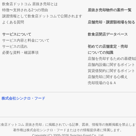
飲食店ドットコム 居抜き売却とは
特徴〜支持される2つの理由
居抜き売却物件の案件一覧
の案件一覧
売却物件の案件一覧
譲渡情報として飲食店ドットコムで公開されます
よくある質問
店舗売却・譲渡額相場を知る
の案件一覧
の居抜き売却物件の案件一覧
サービスについて
飲食店閉店データベース
サービス内容と料金について
の案件一覧
ナックの居抜き売却物件の案件一覧
サービスの流れ
初めての店舗査定・売却
必要な資料・確認事項
についての知識
の案件一覧
の案件一覧
店舗を売却するための基礎知
店舗内設備に関するポイント
案件一覧
バーの居抜き売却物件の案件一覧
賃貸借契約に関するポイント
店舗売却に関する心構え
件の案件一覧
物件の案件一覧
売却現場のＱ＆Ａ
の案件一覧
の案件一覧
営
株式会社シンクロ・フード
の案件一覧
の案件一覧
の案件一覧
件の案件一覧
飲食店ドットコム 居抜き売却」に掲載されている記事、図表、情報等の無断掲載を禁止しま
著作権は株式会社シンクロ・フードまたはその情報提供者に帰属します。
Copyright (C) 2005-2026 Synchro Food Co., Ltd.