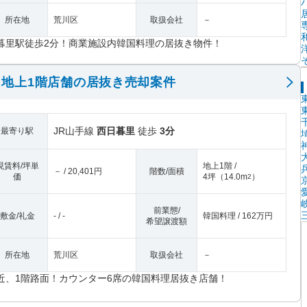
所在地
荒川区
取扱会社
－
暮里駅徒歩2分！商業施設内韓国料理の居抜き物件！
地上1階店舗の居抜き売却案件
JR山手線
西日暮里
徒歩
3分
最寄り駅
現賃料/坪単
地上1階 /
－ / 20,401円
階数/面積
価
4坪
（
14.0m
）
2
前業態/
敷金/礼金
- / -
韓国料理 / 162万円
希望譲渡額
所在地
荒川区
取扱会社
－
近、1階路面！カウンター6席の韓国料理居抜き店舗！