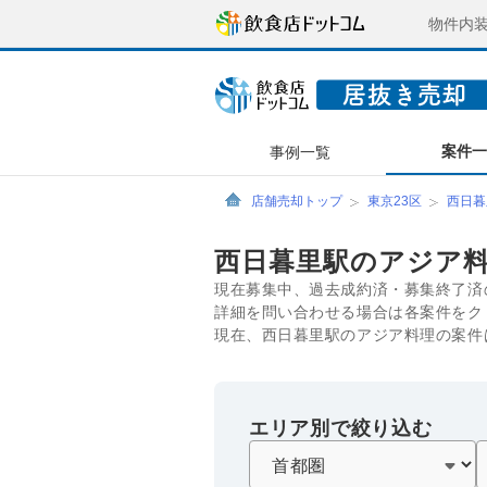
物件内
案件
事例一覧
店舗売却トップ
東京23区
西日暮
西日暮里駅のアジア
現在募集中、過去成約済・募集終了済
詳細を問い合わせる場合は各案件をク
現在、西日暮里駅のアジア料理の案件
エリア別で絞り込む