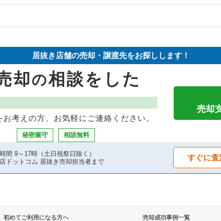
の案件一覧
物件の案件一覧
件の案件一覧
売却物件の案件一覧
却物件の案件一覧
居抜き店舗の売却・譲渡先をお探しします！
の案件一覧
売却物件の案件一覧
件の案件一覧
売却
相談をした
の
の案件一覧
の案件一覧
売却物件の案件一覧
の案件一覧
売却物件の案件一覧
物件の案件一覧
売却
をお考えの方、お気軽にご連絡ください。
の案件一覧
の案件一覧
件の案件一覧
秘密厳守
相談無料
件の案件一覧
の案件一覧
バーの居抜き売却物件の案件一覧
時間 9～17時（土日祝祭日除く）
すぐに査
店ドットコム 居抜き売却担当者まで
案件一覧
の居抜き売却物件の案件一覧
の案件一覧
却物件の案件一覧
初めてご利用になる方へ
売却成功事例一覧
の案件一覧
件の案件一覧