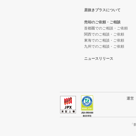
居抜きプラスについて
台東区の飲食店の居抜き売却物件
東京23区のテイクアウトの居抜き
売却のご依頼・ご相談
練馬区の飲食店の居抜き売却物件
東京23区のお弁当・惣菜・デリ
首都圏でのご相談・ご依頼
関西でのご相談・ご依頼
東海でのご相談・ご依頼
豊島区の飲食店の居抜き売却物件
東京23区のカラオケ・パブ・ス
九州でのご相談・ご依頼
文京区の飲食店の居抜き売却物件
東京23区のバーの居抜き売却物件
ニュースリリース
北区の飲食店の居抜き売却物件の
東京23区の居酒屋・ダイニング
江戸川区の飲食店の居抜き売却物
東京23区の専門料理の居抜き売却
杉並区の飲食店の居抜き売却物件
東京23区の和食の居抜き売却物件
運
墨田区の飲食店の居抜き売却物件
東京23区の洋食の居抜き売却物件
品川区の飲食店の居抜き売却物件
東京23区のその他の居抜き売却物
「