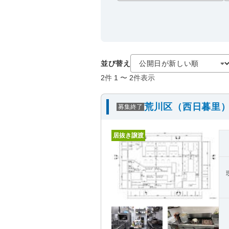
並び替え
2
件
1
〜
2
件表示
荒川区（西日暮里）
募集終了
居抜き譲渡