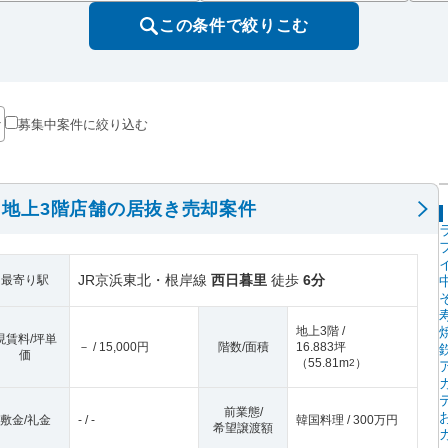
この条件で絞りこむ
募集中案件に絞り込む
地上3階店舗の居抜き売却案件
JR京浜東北・根岸線
西日暮里
徒歩
6分
最寄り駅
地上3階 /
現賃料/坪単
－ / 15,000円
階数/面積
16.883坪
価
（
55.81m
）
2
前業態/
敷金/礼金
- / -
韓国料理 / 300万円
希望譲渡額