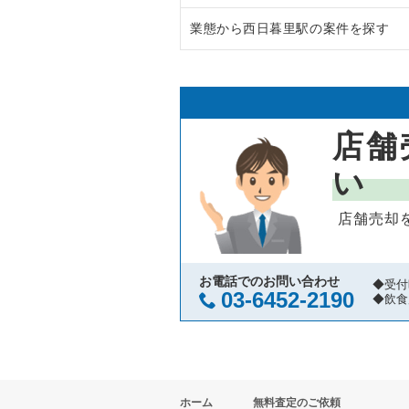
業態から西日暮里駅の案件を探す
渋谷区の飲食店の居抜き売却物件
東京23区のラーメンの居抜き売却
世田谷区の飲食店の居抜き売却物
東京23区のフランス料理の居抜き
西日暮里駅のラーメンの居抜き売
新宿区の飲食店の居抜き売却物件
東京23区のイタリア料理の居抜き
西日暮里駅の寿司の居抜き売却物
店舗
葛飾区の飲食店の居抜き売却物件
東京23区の中華の居抜き売却物件
西日暮里駅のアジア料理の居抜き
い
中央区の飲食店の居抜き売却物件
東京23区のそば・うどんの居抜き
西日暮里駅のカフェの居抜き売却
店舗売却
江東区の飲食店の居抜き売却物件
東京23区の寿司の居抜き売却物件
西日暮里駅のバーの居抜き売却物
千代田区の飲食店の居抜き売却物
東京23区の焼肉の居抜き売却物件
西日暮里駅の居酒屋・ダイニング
お電話でのお問い合わせ
◆受付
03-6452-2190
◆飲食
港区の飲食店の居抜き売却物件の
東京23区の鉄板焼き・お好み焼
足立区の飲食店の居抜き売却物件
東京23区のアジア料理の居抜き売
ホーム
無料査定のご依頼
板橋区の飲食店の居抜き売却物件
東京23区のカフェの居抜き売却物