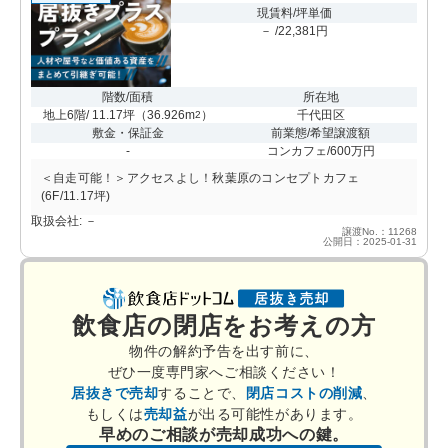
現賃料/坪単価
－ /22,381円
階数/面積
所在地
地上6階/ 11.17坪
（
36.926m
）
千代田区
2
敷金・保証金
前業態/希望譲渡額
-
コンカフェ/600万円
＜自走可能！＞アクセスよし！秋葉原のコンセプトカフェ
(6F/11.17坪)
取扱会社: －
譲渡No.：11268
公開日：2025-01-31
飲食店の閉店をお考えの方
物件の解約予告を出す前に、
ぜひ一度専門家へご相談ください！
居抜きで売却
することで、
閉店コストの削減
、
もしくは
売却益
が出る可能性があります。
早めのご相談が売却成功への鍵。