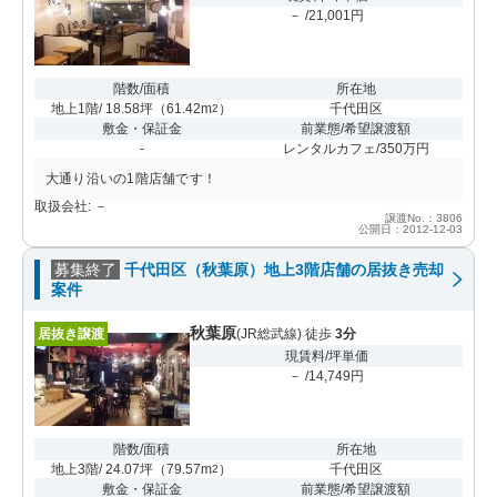
－ /21,001円
階数/面積
所在地
地上1階/ 18.58坪
（
61.42m
）
千代田区
2
敷金・保証金
前業態/希望譲渡額
-
レンタルカフェ/350万円
大通り沿いの1階店舗です！
取扱会社: －
譲渡No.：3806
公開日：2012-12-03
募集終了
千代田区（秋葉原）地上3階店舗の居抜き売却
案件
秋葉原
居抜き譲渡
(JR総武線) 徒歩
3分
現賃料/坪単価
－ /14,749円
階数/面積
所在地
地上3階/ 24.07坪
（
79.57m
）
千代田区
2
敷金・保証金
前業態/希望譲渡額