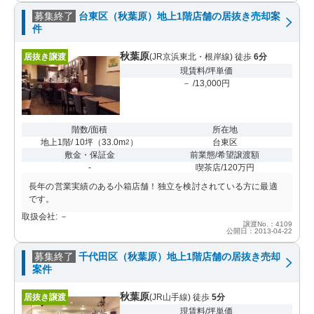
募集終了
台東区（秋葉原）地上1階店舗の居抜き売却案
件
秋葉原
居抜き譲渡
(JR京浜東北・根岸線) 徒歩
6分
現賃料/坪単価
－ /13,000円
階数/面積
所在地
地上1階/ 10坪
（
33.0m
）
台東区
2
敷金・保証金
前業態/希望譲渡額
-
喫茶店/120万円
長年の営業実績のある小箱店舗！独立を検討されている方に最適
です。
取扱会社: －
譲渡No.：4109
公開日：2013-04-22
募集終了
千代田区（秋葉原）地上1階店舗の居抜き売却
案件
秋葉原
居抜き譲渡
(JR山手線) 徒歩
5分
現賃料/坪単価