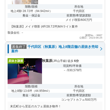
階数/面積
所在地
地上4階/ 28.72坪
（
94.942m
）
千代田区
2
敷金・保証金
前業態/希望譲渡額
-
メイド喫茶/600万円
【秋葉原】メイド喫茶 (4F/28.72坪)MAライト案件
取扱会社: －
譲渡No.：9987
公開日：2023-06-25
募集終了
千代田区（秋葉原）地上8階店舗の居抜き売却
案件
秋葉原
居抜き譲渡
(JR山手線) 徒歩
6分
現賃料/坪単価
－ /330,579円
階数/面積
所在地
地上8階/ 13.6坪
（
44.959m
）
千代田区
2
敷金・保証金
前業態/希望譲渡額
-
コンセプトカフェ/500万円
末広町から至近のカフェ居抜き物件！