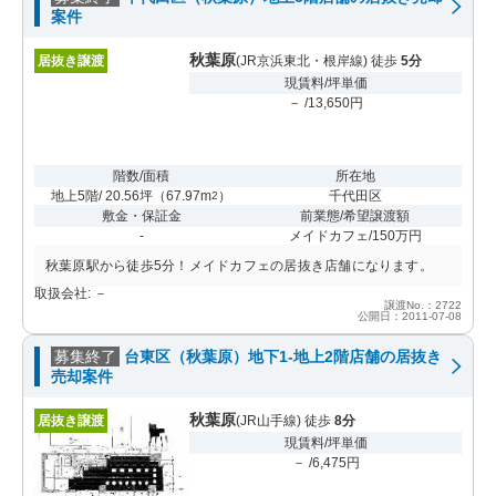
案件
秋葉原
居抜き譲渡
(JR京浜東北・根岸線) 徒歩
5分
現賃料/坪単価
－ /13,650円
階数/面積
所在地
地上5階/ 20.56坪
（
67.97m
）
千代田区
2
敷金・保証金
前業態/希望譲渡額
-
メイドカフェ/150万円
秋葉原駅から徒歩5分！メイドカフェの居抜き店舗になります。
取扱会社: －
譲渡No.：2722
公開日：2011-07-08
募集終了
台東区（秋葉原）地下1-地上2階店舗の居抜き
売却案件
秋葉原
居抜き譲渡
(JR山手線) 徒歩
8分
現賃料/坪単価
－ /6,475円