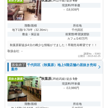
秋葉原
居抜き譲渡
(JR山手線) 徒歩
6分
現賃料/坪単価
－ /18,939円
階数/面積
所在地
地下1階/ 9.79坪
（
32.36m
）
千代田区
2
敷金・保証金
前業態/希望譲渡額
-
カフェ/140万円
秋葉原駅徒歩4分の稀少な情報がでました！早期売却希望です！！
取扱会社: －
譲渡No.：5383
公開日：2015-02-25
募集終了
千代田区（秋葉原）地上5階店舗の居抜き売却
案件
秋葉原
居抜き譲渡
(JR総武線) 徒歩
5分
現賃料/坪単価
－ /13,986円
階数/面積
所在地