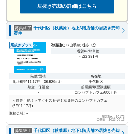
居抜き売却の詳細はこちら
募集終了
千代田区（秋葉原）地上6階店舗の居抜き売却
案件
秋葉原
居抜きプラス
(JR山手線) 徒歩
3分
現賃料/坪単価
－ /22,381円
階数/面積
所在地
地上6階/ 11.17坪
（
36.926m
）
千代田区
2
敷金・保証金
前業態/希望譲渡額
-
コンセプトカフェ/600万円
＜自走可能！＞アクセス良好！秋葉原のコンセプトカフェ
(6F/11.17坪)
取扱会社: －
譲渡No.：10173
公開日：2023-09-13
募集終了
千代田区（秋葉原）地下1階店舗の居抜き売却