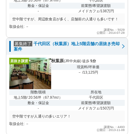
地上5階/ 20.56坪
（
67.97m
）
千代田区
2
敷金・保証金
前業態/希望譲渡額
-
メイドカフェ/138万円
空中階ですが、周辺飲食店が多く、店舗前の人通りも多いです！
取扱会社: －
譲渡No.：5029
公開日：2014-07-28
募集終了
千代田区（秋葉原）地上5階店舗の居抜き売却
案件
秋葉原
居抜き譲渡
(JR中央線) 徒歩
5分
現賃料/坪単価
－ /13,125円
階数/面積
所在地
地上5階/ 20.56坪
（
67.97m
）
千代田区
2
敷金・保証金
前業態/希望譲渡額
-
メイドカフェ/150万円
空中階ですが人通りの多いエリア！
取扱会社: －
譲渡No.：4493
公開日：2013-11-08