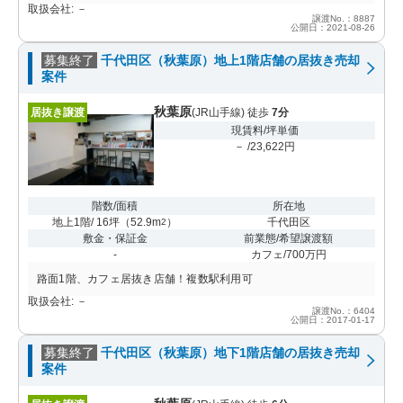
取扱会社: －
譲渡No.：8887
公開日：2021-08-26
募集終了
千代田区（秋葉原）地上1階店舗の居抜き売却
案件
秋葉原
居抜き譲渡
(JR山手線) 徒歩
7分
現賃料/坪単価
－ /23,622円
階数/面積
所在地
地上1階/ 16坪
（
52.9m
）
千代田区
2
敷金・保証金
前業態/希望譲渡額
-
カフェ/700万円
路面1階、カフェ居抜き店舗！複数駅利用可
取扱会社: －
譲渡No.：6404
公開日：2017-01-17
募集終了
千代田区（秋葉原）地下1階店舗の居抜き売却
案件