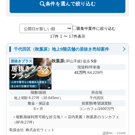
条件を選んで絞り込む
募集中案件に絞り込む
17
1
17
件
〜
件表示
千代田区（秋葉原）地上9階店舗の居抜き売却案件
秋葉原
居抜きプラス
(JR山手線) 徒歩
5分
現賃料/坪単価
41万円
/44,229円
階数/面積
所在地
地上9階/ 9.27坪
（
30.645m
）
千代田区
2
敷金・保証金
前業態/希望譲渡額
6ヶ月
コンカフェ/1600万円
＜複数路線利用可能な好立地！＞店内美麗！秋葉原のコンカフェ
（9F/9.27坪）
取扱会社: 株式会社ウィット
譲渡No.：12440