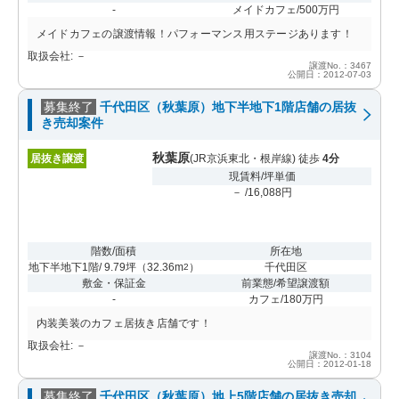
-
メイドカフェ/500万円
メイドカフェの譲渡情報！パフォーマンス用ステージあります！
取扱会社: －
譲渡No.：3467
公開日：2012-07-03
募集終了
千代田区（秋葉原）地下半地下1階店舗の居抜
き売却案件
秋葉原
居抜き譲渡
(JR京浜東北・根岸線) 徒歩
4分
現賃料/坪単価
－ /16,088円
階数/面積
所在地
地下半地下1階/ 9.79坪
（
32.36m
）
千代田区
2
敷金・保証金
前業態/希望譲渡額
-
カフェ/180万円
内装美装のカフェ居抜き店舗です！
取扱会社: －
譲渡No.：3104
公開日：2012-01-18
募集終了
千代田区（秋葉原）地上5階店舗の居抜き売却