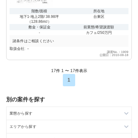
階数/面積
所在地
地下1-地上2階/ 38.98坪
台東区
（
128.86m
）
2
敷金・保証金
前業態/希望譲渡額
-
カフェ/250万円
諸条件はご相談ください
取扱会社: －
譲渡No.：1909
公開日：2010-08-18
17
1
17
件
〜
件表示
1
別の案件を探す
業態から探す
エリアから探す
ラーメンの居抜き売却物件の案件一覧