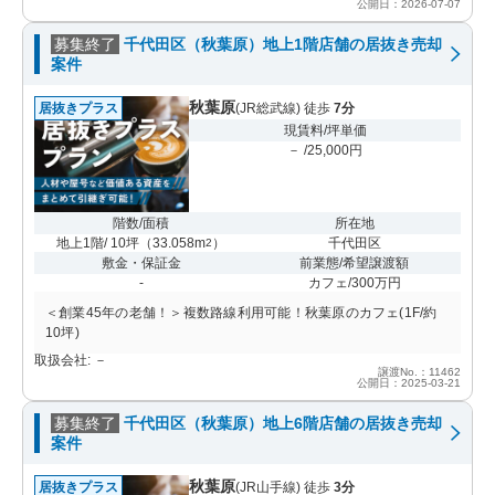
公開日：2026-07-07
募集終了
千代田区（秋葉原）地上1階店舗の居抜き売却
案件
秋葉原
居抜きプラス
(JR総武線) 徒歩
7分
現賃料/坪単価
－ /25,000円
階数/面積
所在地
地上1階/ 10坪
（
33.058m
）
千代田区
2
敷金・保証金
前業態/希望譲渡額
-
カフェ/300万円
＜創業45年の老舗！＞複数路線利用可能！秋葉原のカフェ(1F/約
10坪)
取扱会社: －
譲渡No.：11462
公開日：2025-03-21
募集終了
千代田区（秋葉原）地上6階店舗の居抜き売却
案件
秋葉原
居抜きプラス
(JR山手線) 徒歩
3分