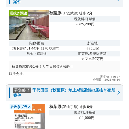
案件
秋葉原
居抜き譲渡
(JR総武線) 徒歩
2分
現賃料/坪単価
－ /25,299円
階数/面積
所在地
地下1階/ 51.44坪
（
170.06m
）
千代田区
2
敷金・保証金
前業態/希望譲渡額
-
カフェ/50万円
秋葉原駅徒歩1分！カフェ居抜き物件！
取扱会社: －
譲渡No.：9687
公開日：2023-08-30
募集終了
千代田区（秋葉原）地上4階店舗の居抜き売却
案件
秋葉原
居抜きプラス
(JR山手線) 徒歩
6分
現賃料/坪単価
－ /11,000円