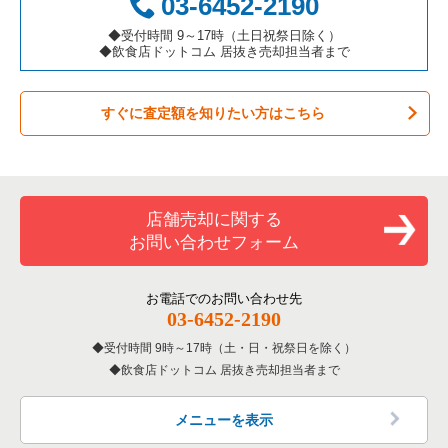
03-6452-2190
秋葉原駅の和食の居抜き売却物件の案件一覧
カラオケ・パブ・スナックの居抜き売却物件の案件一覧
板橋区の飲食店の居抜き売却物件の案件一覧
東京23区のカフェの居抜き売却物件の案件一覧
◆受付時間 9～17時（土日祝祭日除く）
秋葉原駅のその他の居抜き売却物件の案件一覧
◆飲食店ドットコム 居抜き売却担当者まで
バーの居抜き売却物件の案件一覧
台東区の飲食店の居抜き売却物件の案件一覧
東京23区のテイクアウトの居抜き売却物件の案件一覧
すぐに査定額を知りたい方はこちら
居酒屋・ダイニングバーの居抜き売却物件の案件一覧
練馬区の飲食店の居抜き売却物件の案件一覧
東京23区のお弁当・惣菜・デリの居抜き売却物件の案件一覧
専門料理の居抜き売却物件の案件一覧
豊島区の飲食店の居抜き売却物件の案件一覧
東京23区のカラオケ・パブ・スナックの居抜き売却物件の案件
一覧
和食の居抜き売却物件の案件一覧
文京区の飲食店の居抜き売却物件の案件一覧
店舗売却に関する
東京23区のバーの居抜き売却物件の案件一覧
お問い合わせフォーム
洋食の居抜き売却物件の案件一覧
北区の飲食店の居抜き売却物件の案件一覧
東京23区の居酒屋・ダイニングバーの居抜き売却物件の案件一
覧
その他の居抜き売却物件の案件一覧
江戸川区の飲食店の居抜き売却物件の案件一覧
お電話でのお問い合わせ先
03-6452-2190
東京23区の専門料理の居抜き売却物件の案件一覧
杉並区の飲食店の居抜き売却物件の案件一覧
受付時間 9時～17時（土・日・祝祭日を除く）
東京23区の和食の居抜き売却物件の案件一覧
飲食店ドットコム 居抜き売却担当者まで
墨田区の飲食店の居抜き売却物件の案件一覧
東京23区の洋食の居抜き売却物件の案件一覧
品川区の飲食店の居抜き売却物件の案件一覧
メニューを表示