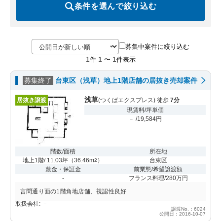
条件を選んで絞り込む
募集中案件に絞り込む
1
1
1
件
〜
件表示
募集終了
台東区（浅草）地上1階店舗の居抜き売却案件
浅草
居抜き譲渡
(つくばエクスプレス) 徒歩
7分
現賃料/坪単価
－ /19,584円
階数/面積
所在地
地上1階/ 11.03坪
（
36.46m
）
台東区
2
敷金・保証金
前業態/希望譲渡額
-
フランス料理/280万円
言問通り面の1階角地店舗、視認性良好
取扱会社: －
譲渡No.：6024
公開日：2016-10-07