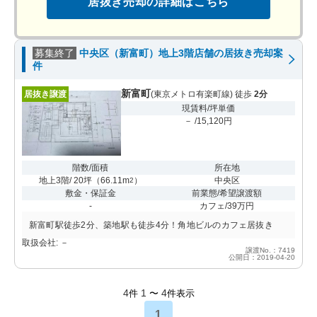
居抜き売却の詳細はこちら
募集終了
中央区（新富町）地上3階店舗の居抜き売却案
件
新富町
居抜き譲渡
(東京メトロ有楽町線) 徒歩
2分
現賃料/坪単価
－ /15,120円
階数/面積
所在地
地上3階/ 20坪
（
66.11m
）
中央区
2
敷金・保証金
前業態/希望譲渡額
-
カフェ/39万円
新富町駅徒歩2分、築地駅も徒歩4分！角地ビルのカフェ居抜き
取扱会社: －
譲渡No.：7419
公開日：2019-04-20
4
1
4
件
〜
件表示
1