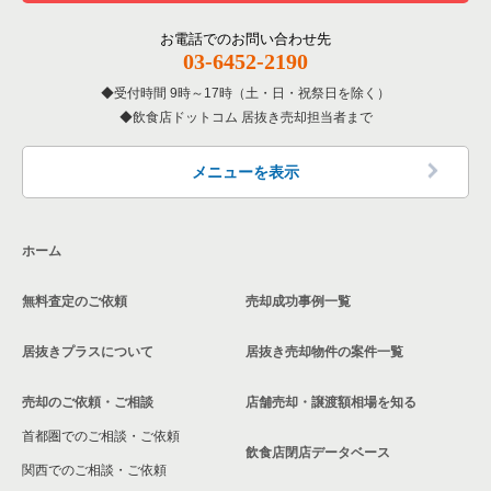
東京23区の居酒屋・ダイニングバーの居抜き売却物件の案件一
覧
その他の居抜き売却物件の案件一覧
江戸川区の飲食店の居抜き売却物件の案件一覧
お電話でのお問い合わせ先
03-6452-2190
東京23区の専門料理の居抜き売却物件の案件一覧
杉並区の飲食店の居抜き売却物件の案件一覧
受付時間 9時～17時（土・日・祝祭日を除く）
東京23区の和食の居抜き売却物件の案件一覧
飲食店ドットコム 居抜き売却担当者まで
墨田区の飲食店の居抜き売却物件の案件一覧
東京23区の洋食の居抜き売却物件の案件一覧
品川区の飲食店の居抜き売却物件の案件一覧
メニューを表示
東京23区のその他の居抜き売却物件の案件一覧
大田区の飲食店の居抜き売却物件の案件一覧
ホーム
荒川区の飲食店の居抜き売却物件の案件一覧
無料査定のご依頼
売却成功事例一覧
中野区の飲食店の居抜き売却物件の案件一覧
居抜きプラスについて
居抜き売却物件の案件一覧
売却のご依頼・ご相談
店舗売却・譲渡額相場を知る
首都圏でのご相談・ご依頼
飲食店閉店データベース
関西でのご相談・ご依頼