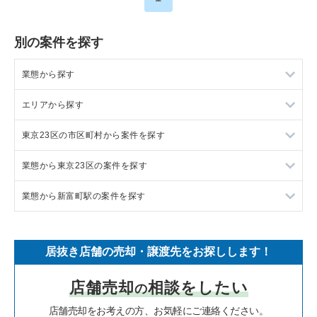
別の案件を探す
業態から探す
エリアから探す
ラーメンの居抜き売却物件の案件一覧
東京23区の市区町村から案件を探す
フランス料理の居抜き売却物件の案件一覧
東京23区の飲食店の居抜き売却物件の案件一覧
業態から東京23区の案件を探す
イタリア料理の居抜き売却物件の案件一覧
東京都下の飲食店の居抜き売却物件の案件一覧
目黒区の飲食店の居抜き売却物件の案件一覧
業態から新富町駅の案件を探す
中華の居抜き売却物件の案件一覧
千葉県の飲食店の居抜き売却物件の案件一覧
渋谷区の飲食店の居抜き売却物件の案件一覧
東京23区のラーメンの居抜き売却物件の案件一覧
そば・うどんの居抜き売却物件の案件一覧
埼玉県の飲食店の居抜き売却物件の案件一覧
世田谷区の飲食店の居抜き売却物件の案件一覧
東京23区のフランス料理の居抜き売却物件の案件一覧
新富町駅のフランス料理の居抜き売却物件の案件一覧
居抜き店舗の売却・譲渡先をお探しします！
寿司の居抜き売却物件の案件一覧
神奈川県の飲食店の居抜き売却物件の案件一覧
新宿区の飲食店の居抜き売却物件の案件一覧
東京23区のイタリア料理の居抜き売却物件の案件一覧
新富町駅のカフェの居抜き売却物件の案件一覧
店舗売却
相談をしたい
の
焼肉の居抜き売却物件の案件一覧
大阪府の飲食店の居抜き売却物件の案件一覧
葛飾区の飲食店の居抜き売却物件の案件一覧
東京23区の中華の居抜き売却物件の案件一覧
新富町駅のバーの居抜き売却物件の案件一覧
店舗売却をお考えの方、お気軽にご連絡ください。