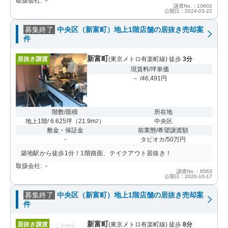
取扱会社: －
譲渡No.：10602
公開日：2024-03-22
募集終了
中央区（新富町）地上1階店舗の居抜き売却案
件
新富町
居抜き譲渡
(東京メトロ有楽町線) 徒歩
3分
現賃料/坪単価
－ /46,491円
階数/面積
所在地
地上1階/ 6.625坪
（
21.9m
）
中央区
2
敷金・保証金
前業態/希望譲渡額
-
タピオカ/50万円
築地駅から徒歩1分！1階路面、テイクアウト居抜き！
取扱会社: －
譲渡No.：8563
公開日：2020-10-17
募集終了
中央区（新富町）地上1階店舗の居抜き売却案
件
新富町
居抜き譲渡
(東京メトロ有楽町線) 徒歩
8分