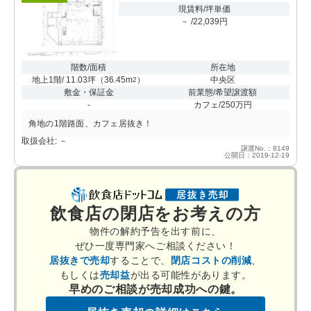
現賃料/坪単価
－ /22,039円
階数/面積
所在地
地上1階/ 11.03坪
（
36.45m
）
中央区
2
敷金・保証金
前業態/希望譲渡額
-
カフェ/250万円
角地の1階路面、カフェ居抜き！
取扱会社: －
譲渡No.：8149
公開日：2019-12-19
飲食店の閉店をお考えの方
物件の解約予告を出す前に、
ぜひ一度専門家へご相談ください！
居抜きで売却
することで、
閉店コストの削減
、
もしくは
売却益
が出る可能性があります。
早めのご相談が売却成功への鍵。