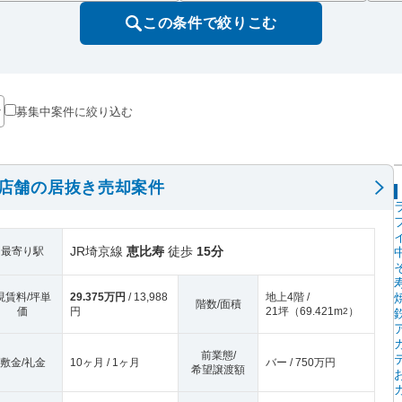
この条件で絞りこむ
募集中案件に絞り込む
階店舗の居抜き売却案件
JR埼京線
恵比寿
徒歩
15分
最寄り駅
現賃料/坪単
29.375万円
/ 13,988
地上4階 /
階数/面積
価
円
21坪
（
69.421m
）
2
前業態/
敷金/礼金
10ヶ月 / 1ヶ月
バー / 750万円
希望譲渡額