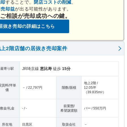
売却
することで、
閉店コストの削減
、
は
売却益
が出る可能性があります。
のご相談が売却成功への鍵。
居抜き売却の詳細はこちら
上2階店舗の居抜き売却案件
JR埼京線
恵比寿
徒歩
15分
最寄り駅
地上2階 /
現賃料/坪単
－ / 22,797円
階数/面積
12.05坪
価
（
39.835m
）
2
前業態/
敷金/礼金
- / -
バー / 550万円
希望譲渡額
所在地
目黒区
取扱会社
－