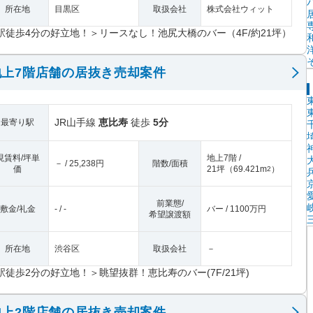
所在地
目黒区
取扱会社
株式会社ウィット
駅徒歩4分の好立地！＞リースなし！池尻大橋のバー（4F/約21坪）
上7階店舗の居抜き売却案件
JR山手線
恵比寿
徒歩
5分
最寄り駅
現賃料/坪単
地上7階 /
－ / 25,238円
階数/面積
価
21坪
（
69.421m
）
2
前業態/
敷金/礼金
- / -
バー / 1100万円
希望譲渡額
所在地
渋谷区
取扱会社
－
駅徒歩2分の好立地！＞眺望抜群！恵比寿のバー(7F/21坪)
上2階店舗の居抜き売却案件