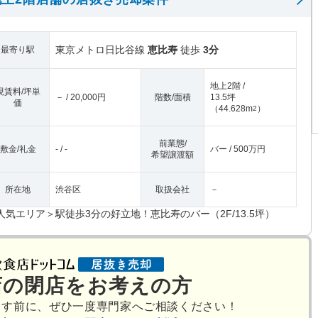
東京メトロ日比谷線
恵比寿
徒歩
3分
最寄り駅
地上2階 /
現賃料/坪単
－ / 20,000円
階数/面積
13.5坪
価
（
44.628m
）
2
前業態/
敷金/礼金
- / -
バー / 500万円
希望譲渡額
所在地
渋谷区
取扱会社
－
人気エリア＞駅徒歩3分の好立地！恵比寿のバー（2F/13.5坪）
店の閉店をお考えの方
出す前に、ぜひ一度専門家へご相談ください！