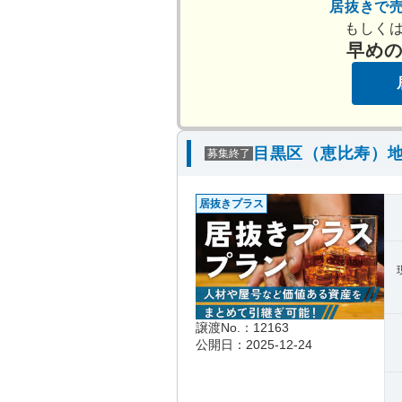
居抜きで
もしく
早め
目黒区（恵比寿）地
募集終了
居抜きプラス
譲渡No.：12163
公開日：2025-12-24