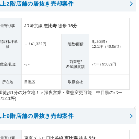
上2階店舗の居抜き売却案件
JR埼京線
恵比寿
徒歩
15分
最寄り駅
現賃料/坪単
地上2階 /
－ / 41,322円
階数/面積
価
12.1坪
（
40.0m
）
2
前業態/
敷金/礼金
- / -
バー / 950万円
希望譲渡額
所在地
目黒区
取扱会社
－
駅徒歩1分の好立地！＞深夜営業・業態変更可能！中目黒のバー
F/12.1坪)
上9階店舗の居抜き売却案件
東京メトロ日比谷線
恵比寿
徒歩
5分
最寄り駅