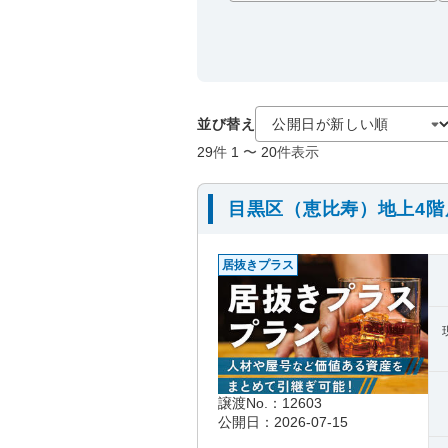
並び替え
29
件
1
〜
20
件表示
目黒区（恵比寿）地上4
居抜きプラス
譲渡No.：12603
公開日：2026-07-15