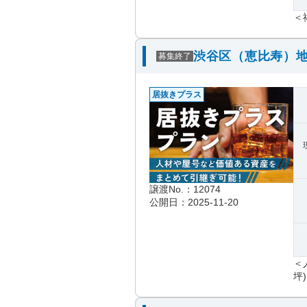
＜
渋谷区（恵比寿）地
募集終了
居抜きプラス
譲渡No.：12074
公開日：2025-11-20
＜
坪)