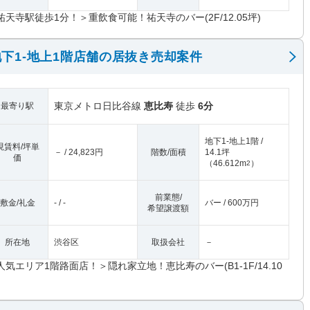
祐天寺駅徒歩1分！＞重飲食可能！祐天寺のバー(2F/12.05坪)
下1-地上1階店舗の居抜き売却案件
東京メトロ日比谷線
恵比寿
徒歩
6分
最寄り駅
地下1-地上1階 /
現賃料/坪単
－ / 24,823円
階数/面積
14.1坪
価
（
46.612m
）
2
前業態/
敷金/礼金
- / -
バー / 600万円
希望譲渡額
所在地
渋谷区
取扱会社
－
人気エリア1階路面店！＞隠れ家立地！恵比寿のバー(B1-1F/14.10