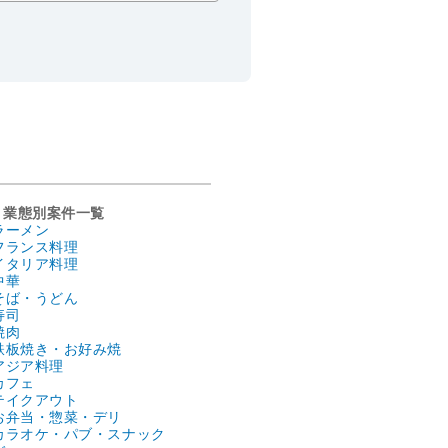
業態別案件一覧
ラーメン
フランス料理
イタリア料理
中華
そば・うどん
寿司
焼肉
鉄板焼き・お好み焼
アジア料理
カフェ
テイクアウト
お弁当・惣菜・デリ
カラオケ・パブ・スナック