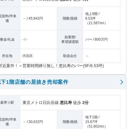
地上9階 /
現賃料/坪単
－ / 45,942円
階数/面積
6.53坪
価
（
21.587m
）
2
前業態/
敷金/礼金
- / -
バー / 800万円
希望譲渡額
所在地
渋谷区
取扱会社
－
駅近案件！＞営業時間縛り無し！恵比寿のバー(9F/6.53坪)
下1階店舗の居抜き売却案件
東京メトロ日比谷線
恵比寿
徒歩
2分
最寄り駅
地下1階 /
現賃料/坪単
－ / 30,632円
階数/面積
15.67坪
価
（
51.802m
）
2