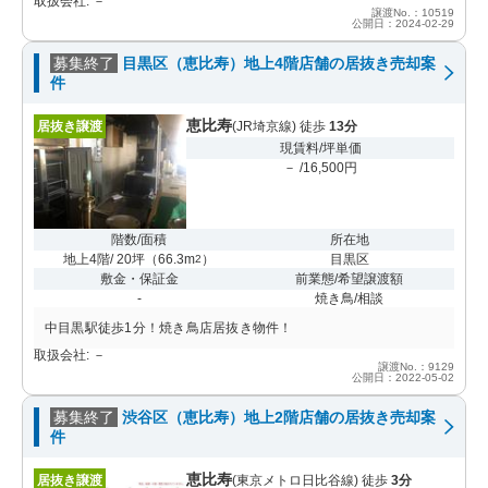
取扱会社: －
譲渡No.：10519
公開日：2024-02-29
募集終了
目黒区（恵比寿）地上4階店舗の居抜き売却案
件
恵比寿
居抜き譲渡
(JR埼京線) 徒歩
13分
現賃料/坪単価
－ /16,500円
階数/面積
所在地
地上4階/ 20坪
（
66.3m
）
目黒区
2
敷金・保証金
前業態/希望譲渡額
-
焼き鳥/相談
中目黒駅徒歩1分！焼き鳥店居抜き物件！
取扱会社: －
譲渡No.：9129
公開日：2022-05-02
募集終了
渋谷区（恵比寿）地上2階店舗の居抜き売却案
件
恵比寿
居抜き譲渡
(東京メトロ日比谷線) 徒歩
3分