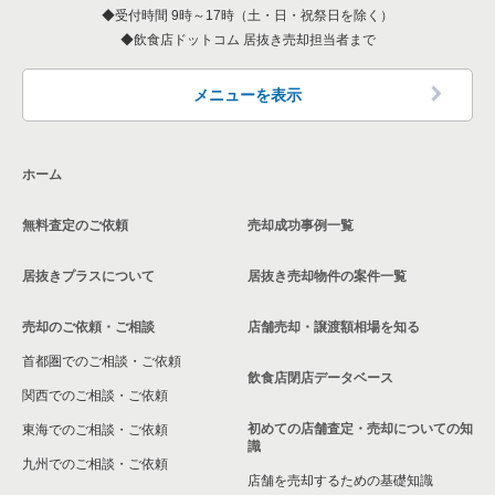
受付時間 9時～17時（土・日・祝祭日を除く）
恵比寿駅のその他の居抜き売却物件の案件一覧
東京23区の和食の居抜き売却物件の案件一覧
飲食店ドットコム 居抜き売却担当者まで
墨田区の飲食店の居抜き売却物件の案件一覧
東京23区の洋食の居抜き売却物件の案件一覧
品川区の飲食店の居抜き売却物件の案件一覧
メニューを表示
東京23区のその他の居抜き売却物件の案件一覧
大田区の飲食店の居抜き売却物件の案件一覧
ホーム
荒川区の飲食店の居抜き売却物件の案件一覧
無料査定のご依頼
売却成功事例一覧
中野区の飲食店の居抜き売却物件の案件一覧
居抜きプラスについて
居抜き売却物件の案件一覧
売却のご依頼・ご相談
店舗売却・譲渡額相場を知る
首都圏でのご相談・ご依頼
飲食店閉店データベース
関西でのご相談・ご依頼
初めての店舗査定・売却についての知
東海でのご相談・ご依頼
識
九州でのご相談・ご依頼
店舗を売却するための基礎知識