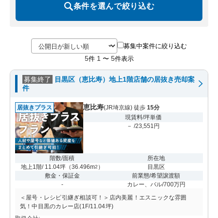
条件を選んで絞り込む
募集中案件に絞り込む
5
1
5
件
〜
件表示
募集終了
目黒区（恵比寿）地上1階店舗の居抜き売却案
件
恵比寿
居抜きプラス
(JR埼京線) 徒歩
15分
現賃料/坪単価
－ /23,551円
階数/面積
所在地
地上1階/ 11.04坪
（
36.496m
）
目黒区
2
敷金・保証金
前業態/希望譲渡額
-
カレー、バル/700万円
＜屋号・レシピ引継ぎ相談可！＞店内美麗！エスニックな雰囲
気！中目黒のカレー店(1F/11.04坪)