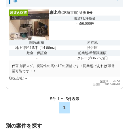
件
恵比寿
居抜き譲渡
(JR埼京線) 徒歩
6分
現賃料/坪単価
－ /56,000円
階数/面積
所在地
地上1階/ 4.5坪
（
14.88m
）
渋谷区
2
敷金・保証金
前業態/希望譲渡額
-
クレープ/36.75万円
代官山駅スグ。視認性の高い1Fの店舗です！同業態であれば即営
業可能です！！
取扱会社: －
譲渡No.：4400
公開日：2013-09-18
5
1
5
件
〜
件表示
1
別の案件を探す