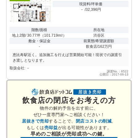
現賃料/坪単価
－ /32,396円
階数/面積
所在地
地上2階/ 30.77坪
（
101.719m
）
渋谷区
2
敷金・保証金
前業態/希望譲渡額
-
飲食店/162万円
恵比寿駅近く。追加施工を行えば営業開始可能！現状での譲渡引
き渡しとなります。
取扱会社: －
譲渡No.：6522
公開日：2017-06-13
飲食店の閉店をお考えの方
物件の解約予告を出す前に、
ぜひ一度専門家へご相談ください！
居抜きで売却
することで、
閉店コストの削減
、
もしくは
売却益
が出る可能性があります。
早めのご相談が売却成功への鍵。