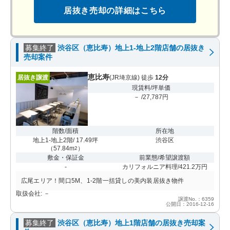
居抜き売却の詳細はこちら
募集終了
渋谷区（恵比寿）地上1-地上2階店舗の居抜き
売却案件
恵比寿
居抜き譲渡
(JR埼京線) 徒歩
12分
現賃料/坪単価
－ /27,787円
階数/面積
所在地
地上1-地上2階/ 17.49坪
渋谷区
（
57.84m
）
2
敷金・保証金
前業態/希望譲渡額
-
カリフォルニア料理/421.2万円
広尾エリア！間口5M、1-2階一括貸しの美内装居抜き物件
取扱会社: －
譲渡No.：6359
公開日：2016-12-16
募集終了
渋谷区（恵比寿）地上1階店舗の居抜き売却案