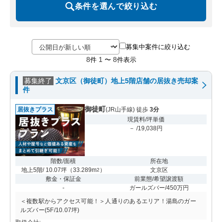
条件を選んで絞り込む
募集中案件に絞り込む
8
1
8
件
〜
件表示
募集終了
文京区（御徒町）地上5階店舗の居抜き売却案
件
御徒町
居抜きプラス
(JR山手線) 徒歩
3分
現賃料/坪単価
－ /19,038円
階数/面積
所在地
地上5階/ 10.07坪
（
33.289m
）
文京区
2
敷金・保証金
前業態/希望譲渡額
-
ガールズバー/450万円
＜複数駅からアクセス可能！＞人通りのあるエリア！湯島のガー
ルズバー(5F/10.07坪)