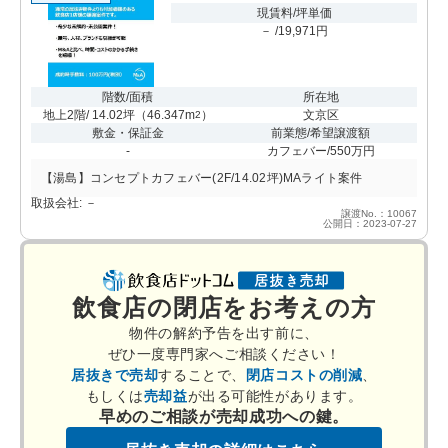
現賃料/坪単価
－ /19,971円
階数/面積
所在地
地上2階/ 14.02坪
（
46.347m
）
文京区
2
敷金・保証金
前業態/希望譲渡額
-
カフェバー/550万円
【湯島】コンセプトカフェバー(2F/14.02坪)MAライト案件
取扱会社: －
譲渡No.：10067
公開日：2023-07-27
飲食店の閉店をお考えの方
物件の解約予告を出す前に、
ぜひ一度専門家へご相談ください！
居抜きで売却
することで、
閉店コストの削減
、
もしくは
売却益
が出る可能性があります。
早めのご相談が売却成功への鍵。