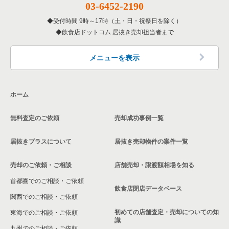
03-6452-2190
東京23区の専門料理の居抜き売却物件の案件一覧
杉並区の飲食店の居抜き売却物件の案件一覧
受付時間 9時～17時（土・日・祝祭日を除く）
東京23区の和食の居抜き売却物件の案件一覧
飲食店ドットコム 居抜き売却担当者まで
墨田区の飲食店の居抜き売却物件の案件一覧
東京23区の洋食の居抜き売却物件の案件一覧
品川区の飲食店の居抜き売却物件の案件一覧
メニューを表示
東京23区のその他の居抜き売却物件の案件一覧
大田区の飲食店の居抜き売却物件の案件一覧
ホーム
荒川区の飲食店の居抜き売却物件の案件一覧
無料査定のご依頼
売却成功事例一覧
中野区の飲食店の居抜き売却物件の案件一覧
居抜きプラスについて
居抜き売却物件の案件一覧
売却のご依頼・ご相談
店舗売却・譲渡額相場を知る
首都圏でのご相談・ご依頼
飲食店閉店データベース
関西でのご相談・ご依頼
初めての店舗査定・売却についての知
東海でのご相談・ご依頼
識
九州でのご相談・ご依頼