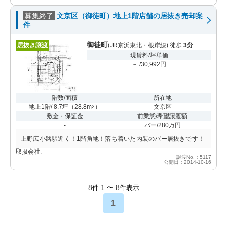
募集終了
文京区（御徒町）地上1階店舗の居抜き売却案
件
御徒町
居抜き譲渡
(JR京浜東北・根岸線) 徒歩
3分
現賃料/坪単価
－ /30,992円
階数/面積
所在地
地上1階/ 8.7坪
（
28.8m
）
文京区
2
敷金・保証金
前業態/希望譲渡額
-
バー/280万円
上野広小路駅近く！1階角地！落ち着いた内装のバー居抜きです！
取扱会社: －
譲渡No.：5117
公開日：2014-10-16
8
1
8
件
〜
件表示
1