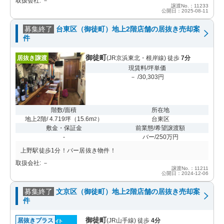
取扱会社: －
譲渡No.：11233
公開日：2025-08-11
募集終了
台東区（御徒町）地上2階店舗の居抜き売却案
件
御徒町
居抜き譲渡
(JR京浜東北・根岸線) 徒歩
7分
現賃料/坪単価
－ /30,303円
階数/面積
所在地
地上2階/ 4.719坪
（
15.6m
）
台東区
2
敷金・保証金
前業態/希望譲渡額
-
バー/250万円
上野駅徒歩1分！バー居抜き物件！
取扱会社: －
譲渡No.：11211
公開日：2024-12-06
募集終了
文京区（御徒町）地上2階店舗の居抜き売却案
件
御徒町
居抜きプラス
(JR山手線) 徒歩
4分