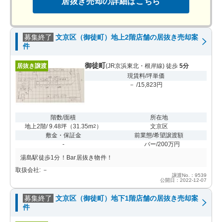
居抜き売却の詳細はこちら
募集終了
文京区（御徒町）地上2階店舗の居抜き売却案
件
御徒町
居抜き譲渡
(JR京浜東北・根岸線) 徒歩
5分
現賃料/坪単価
－ /15,823円
階数/面積
所在地
地上2階/ 9.48坪
（
31.35m
）
文京区
2
敷金・保証金
前業態/希望譲渡額
-
バー/200万円
湯島駅徒歩1分！Bar居抜き物件！
取扱会社: －
譲渡No.：9539
公開日：2022-12-07
募集終了
文京区（御徒町）地下1階店舗の居抜き売却案
件