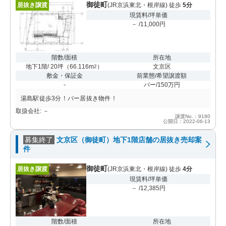
御徒町
居抜き譲渡
(JR京浜東北・根岸線) 徒歩
5分
現賃料/坪単価
－ /11,000円
階数/面積
所在地
地下1階/ 20坪
（
66.116m
）
文京区
2
敷金・保証金
前業態/希望譲渡額
-
バー/150万円
湯島駅徒歩3分！バー居抜き物件！
取扱会社: －
譲渡No.：9180
公開日：2022-06-13
募集終了
文京区（御徒町）地下1階店舗の居抜き売却案
件
御徒町
居抜き譲渡
(JR京浜東北・根岸線) 徒歩
4分
現賃料/坪単価
－ /12,385円
階数/面積
所在地