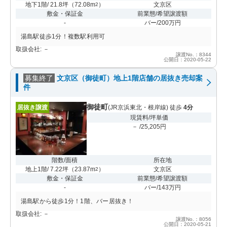
地下1階/ 21.8坪
（
72.08m
）
文京区
2
敷金・保証金
前業態/希望譲渡額
-
バー/200万円
湯島駅徒歩1分！複数駅利用可
取扱会社: －
譲渡No.：8344
公開日：2020-05-22
募集終了
文京区（御徒町）地上1階店舗の居抜き売却案
件
御徒町
居抜き譲渡
(JR京浜東北・根岸線) 徒歩
4分
現賃料/坪単価
－ /25,205円
階数/面積
所在地
地上1階/ 7.22坪
（
23.87m
）
文京区
2
敷金・保証金
前業態/希望譲渡額
-
バー/143万円
湯島駅から徒歩1分！1階、バー居抜き！
取扱会社: －
譲渡No.：8056
公開日：2020-05-21