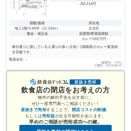
－ /50,214円
階数/面積
所在地
地上1階/ 6.45坪
（
21.33m
）
文京区
2
敷金・保証金
前業態/希望譲渡額
-
カレー/162万円
春日通りに面している人通りの多い立地！1階路面のカレー屋居抜
き店舗です。
取扱会社: －
譲渡No.：5721
公開日：2015-09-15
飲食店の閉店をお考えの方
物件の解約予告を出す前に、
ぜひ一度専門家へご相談ください！
居抜きで売却
することで、
閉店コストの削減
、
もしくは
売却益
が出る可能性があります。
早めのご相談が売却成功への鍵。