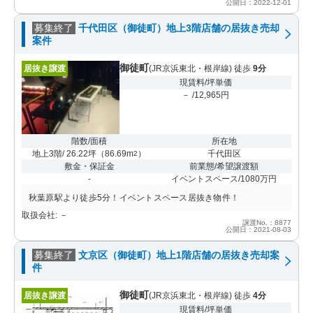
公開日：2022-12-01
募集終了
千代田区（御徒町）地上3階店舗の居抜き売却
案件
御徒町
居抜き譲渡
(JR京浜東北・根岸線) 徒歩
9分
現賃料/坪単価
－ /12,965円
階数/面積
所在地
地上3階/ 26.22坪
（
86.69m
）
千代田区
2
敷金・保証金
前業態/希望譲渡額
-
イベントスペース/1080万円
秋葉原駅より徒歩5分！イベントスペース居抜き物件！
取扱会社: －
譲渡No.：8877
公開日：2021-08-03
募集終了
文京区（御徒町）地上1階店舗の居抜き売却案
件
御徒町
居抜き譲渡
(JR京浜東北・根岸線) 徒歩
4分
現賃料/坪単価