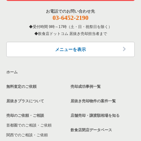
東京23区の居酒屋・ダイニングバーの居抜き売却物件の案件一
覧
その他の居抜き売却物件の案件一覧
江戸川区の飲食店の居抜き売却物件の案件一覧
お電話でのお問い合わせ先
03-6452-2190
東京23区の専門料理の居抜き売却物件の案件一覧
杉並区の飲食店の居抜き売却物件の案件一覧
受付時間 9時～17時（土・日・祝祭日を除く）
東京23区の和食の居抜き売却物件の案件一覧
飲食店ドットコム 居抜き売却担当者まで
墨田区の飲食店の居抜き売却物件の案件一覧
東京23区の洋食の居抜き売却物件の案件一覧
品川区の飲食店の居抜き売却物件の案件一覧
メニューを表示
東京23区のその他の居抜き売却物件の案件一覧
大田区の飲食店の居抜き売却物件の案件一覧
ホーム
荒川区の飲食店の居抜き売却物件の案件一覧
無料査定のご依頼
売却成功事例一覧
中野区の飲食店の居抜き売却物件の案件一覧
居抜きプラスについて
居抜き売却物件の案件一覧
売却のご依頼・ご相談
店舗売却・譲渡額相場を知る
首都圏でのご相談・ご依頼
飲食店閉店データベース
関西でのご相談・ご依頼