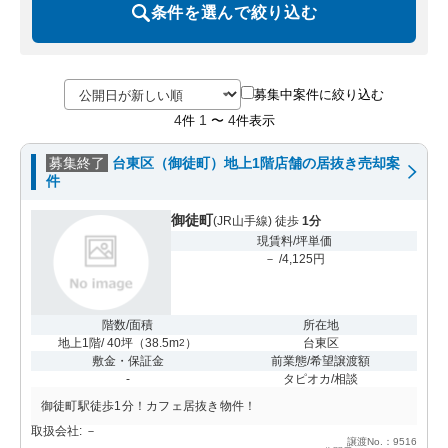
条件を選んで絞り込む
募集中案件に絞り込む
4
1
4
件
〜
件表示
募集終了
台東区（御徒町）地上1階店舗の居抜き売却案
件
御徒町
(JR山手線) 徒歩
1分
現賃料/坪単価
－ /4,125円
階数/面積
所在地
地上1階/ 40坪
（
38.5m
）
台東区
2
敷金・保証金
前業態/希望譲渡額
-
タピオカ/相談
御徒町駅徒歩1分！カフェ居抜き物件！
取扱会社: －
譲渡No.：9516