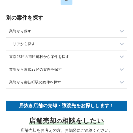
別の案件を探す
業態から探す
エリアから探す
ラーメンの居抜き売却物件の案件一覧
東京23区の市区町村から案件を探す
フランス料理の居抜き売却物件の案件一覧
東京23区の飲食店の居抜き売却物件の案件一覧
業態から東京23区の案件を探す
イタリア料理の居抜き売却物件の案件一覧
東京都下の飲食店の居抜き売却物件の案件一覧
目黒区の飲食店の居抜き売却物件の案件一覧
業態から御徒町駅の案件を探す
中華の居抜き売却物件の案件一覧
千葉県の飲食店の居抜き売却物件の案件一覧
渋谷区の飲食店の居抜き売却物件の案件一覧
東京23区のラーメンの居抜き売却物件の案件一覧
そば・うどんの居抜き売却物件の案件一覧
埼玉県の飲食店の居抜き売却物件の案件一覧
世田谷区の飲食店の居抜き売却物件の案件一覧
東京23区のフランス料理の居抜き売却物件の案件一覧
御徒町駅のラーメンの居抜き売却物件の案件一覧
居抜き店舗の売却・譲渡先をお探しします！
寿司の居抜き売却物件の案件一覧
神奈川県の飲食店の居抜き売却物件の案件一覧
新宿区の飲食店の居抜き売却物件の案件一覧
東京23区のイタリア料理の居抜き売却物件の案件一覧
御徒町駅の中華の居抜き売却物件の案件一覧
店舗売却
相談をしたい
の
焼肉の居抜き売却物件の案件一覧
大阪府の飲食店の居抜き売却物件の案件一覧
葛飾区の飲食店の居抜き売却物件の案件一覧
東京23区の中華の居抜き売却物件の案件一覧
御徒町駅の焼肉の居抜き売却物件の案件一覧
店舗売却をお考えの方、お気軽にご連絡ください。