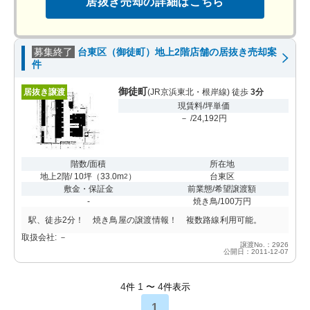
居抜き売却の詳細はこちら
募集終了
台東区（御徒町）地上2階店舗の居抜き売却案
件
御徒町
居抜き譲渡
(JR京浜東北・根岸線) 徒歩
3分
現賃料/坪単価
－ /24,192円
階数/面積
所在地
地上2階/ 10坪
（
33.0m
）
台東区
2
敷金・保証金
前業態/希望譲渡額
-
焼き鳥/100万円
駅、徒歩2分！ 焼き鳥屋の譲渡情報！ 複数路線利用可能。
取扱会社: －
譲渡No.：2926
公開日：2011-12-07
4
1
4
件
〜
件表示
1