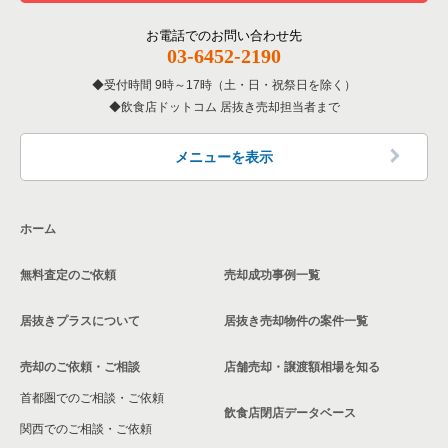
東京23区の居酒屋・ダイニングバーの居抜き売却物件の案件一
覧
その他の居抜き売却物件の案件一覧
江戸川区の飲食店の居抜き売却物件の案件一覧
お電話でのお問い合わせ先
03-6452-2190
東京23区の専門料理の居抜き売却物件の案件一覧
杉並区の飲食店の居抜き売却物件の案件一覧
受付時間 9時～17時（土・日・祝祭日を除く）
東京23区の和食の居抜き売却物件の案件一覧
飲食店ドットコム 居抜き売却担当者まで
墨田区の飲食店の居抜き売却物件の案件一覧
東京23区の洋食の居抜き売却物件の案件一覧
品川区の飲食店の居抜き売却物件の案件一覧
メニューを表示
東京23区のその他の居抜き売却物件の案件一覧
大田区の飲食店の居抜き売却物件の案件一覧
ホーム
荒川区の飲食店の居抜き売却物件の案件一覧
無料査定のご依頼
売却成功事例一覧
中野区の飲食店の居抜き売却物件の案件一覧
居抜きプラスについて
居抜き売却物件の案件一覧
売却のご依頼・ご相談
店舗売却・譲渡額相場を知る
首都圏でのご相談・ご依頼
飲食店閉店データベース
関西でのご相談・ご依頼