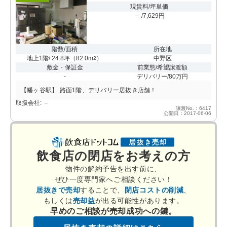
現賃料/坪単価
－ /7,629円
階数/面積
所在地
地上1階/ 24.8坪
（
82.0m
）
中野区
2
敷金・保証金
前業態/希望譲渡額
-
デリバリー/80万円
【幡ヶ谷駅】 路面1階、デリバリー居抜き店舗！
取扱会社: －
譲渡No.：6417
公開日：2017-06-06
飲食店の閉店をお考えの方
物件の解約予告を出す前に、
ぜひ一度専門家へご相談ください！
居抜きで売却
することで、
閉店コストの削減
、
もしくは
売却益
が出る可能性があります。
早めのご相談が売却成功への鍵。