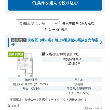
条件を選んで絞り込む
募集中案件に絞り込む
4
1
4
件
〜
件表示
募集終了
渋谷区（幡ヶ谷）地上4階店舗の居抜き売却案
件
幡ヶ谷
居抜き譲渡
(京王本線) 徒歩
13分
現賃料/坪単価
－ /25,287円
階数/面積
所在地
地上4階/ 8.7坪
（
28.75m
）
渋谷区
2
敷金・保証金
前業態/希望譲渡額
-
テイクアウト/50万円
笹塚駅より徒歩1分！客席有！テイクアウト居抜き物件！
取扱会社: －
譲渡No.：10318