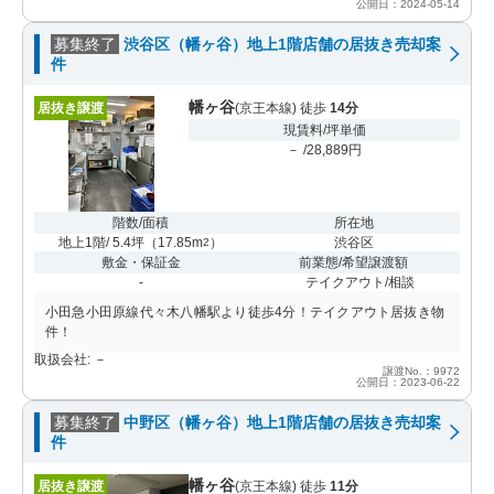
公開日：2024-05-14
募集終了
渋谷区（幡ヶ谷）地上1階店舗の居抜き売却案
件
幡ヶ谷
居抜き譲渡
(京王本線) 徒歩
14分
現賃料/坪単価
－ /28,889円
階数/面積
所在地
地上1階/ 5.4坪
（
17.85m
）
渋谷区
2
敷金・保証金
前業態/希望譲渡額
-
テイクアウト/相談
小田急小田原線代々木八幡駅より徒歩4分！テイクアウト居抜き物
件！
取扱会社: －
譲渡No.：9972
公開日：2023-06-22
募集終了
中野区（幡ヶ谷）地上1階店舗の居抜き売却案
件
幡ヶ谷
居抜き譲渡
(京王本線) 徒歩
11分