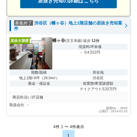
居抜き売却の詳細はこちら
募集終了
渋谷区（幡ヶ谷）地上1階店舗の居抜き売却案
件
幡ヶ谷
居抜き譲渡
(京王本線) 徒歩
12分
現賃料/坪単価
－ /14,522円
階数/面積
所在地
地上1階/ 8坪
（
28.0m
）
渋谷区
2
敷金・保証金
前業態/希望譲渡額
-
テイクアウト/120万円
商店街沿い1F店舗
取扱会社: －
譲渡No.：4650
公開日：2014-01-15
4
1
4
件
〜
件表示
1