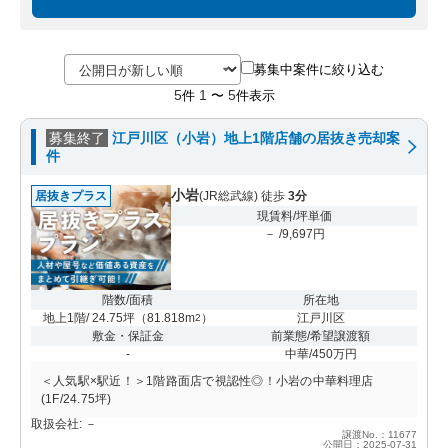
募集中案件に絞り込む
5
1
5
件
〜
件表示
募集終了
江戸川区（小岩）地上1階店舗の居抜き売却案
件
小岩
居抜きプラス
(JR総武線) 徒歩
3分
現賃料/坪単価
－ /9,697円
階数/面積
所在地
地上1階/ 24.75坪
（
81.818m
）
江戸川区
2
敷金・保証金
前業態/希望譲渡額
-
中華/450万円
＜人気駅×駅近！＞1階路面店で視認性◎！小岩の中華料理店
(1F/24.75坪)
取扱会社: －
譲渡No.：11677
公開日：2025-07-31