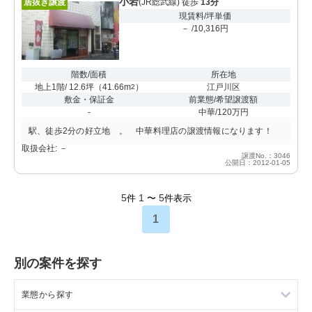
小岩
居抜き譲渡
(JR総武線) 徒歩
13分
現賃料/坪単価
－ /10,316円
階数/面積
所在地
地上1階/ 12.6坪
（
41.66m
）
江戸川区
2
敷金・保証金
前業態/希望譲渡額
-
中華/120万円
駅、徒歩2分の好立地 。 中華料理店の譲渡情報になります！
取扱会社: －
譲渡No.：3046
公開日：2012-01-05
5
1
5
件
〜
件表示
1
別の案件を探す
業態から探す