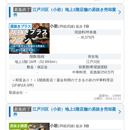
募集終了
江戸川区（小岩）地上1階店舗の居抜き売却案
件
小岩
居抜きプラス
(JR総武線) 徒歩
7分
現賃料/坪単価
－ /9,375円
階数/面積
所在地
地上1階/ 16坪
（
52.893m
）
江戸川区
2
敷金・保証金
前業態/希望譲渡額
-
中華料理、居酒屋/250万円
＜和室あり！＞1階路面店！宴会利用のできる小岩の中華料理店
(1F/約16.0坪)
取扱会社: －
譲渡No.：10866
公開日：2024-11-11
募集終了
江戸川区（小岩）地上1階店舗の居抜き売却案
件
小岩
居抜き譲渡
(JR総武線) 徒歩
3分