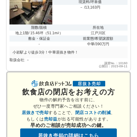
現賃料/坪単価
－ /13,163円
階数/面積
所在地
地上1階/ 15.46坪
（
51.1m
）
江戸川区
2
敷金・保証金
前業態/希望譲渡額
-
中華/390万円
小岩駅より徒歩3分！中華居抜き物件！
取扱会社: －
譲渡No.：10160
公開日：2023-09-11
飲食店の閉店をお考えの方
物件の解約予告を出す前に、
ぜひ一度専門家へご相談ください！
居抜きで売却
することで、
閉店コストの削減
、
もしくは
売却益
が出る可能性があります。
早めのご相談が売却成功への鍵。
居抜き売却の詳細はこちら