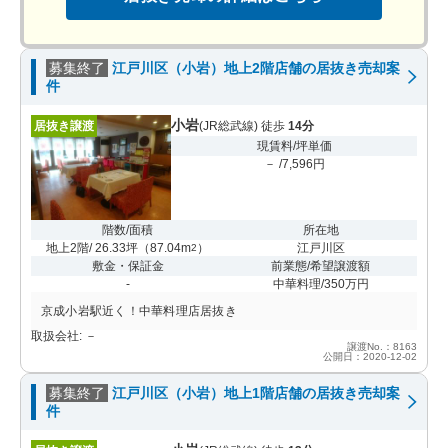
募集終了
江戸川区（小岩）地上2階店舗の居抜き売却案
件
小岩
居抜き譲渡
(JR総武線) 徒歩
14分
現賃料/坪単価
－ /7,596円
階数/面積
所在地
地上2階/ 26.33坪
（
87.04m
）
江戸川区
2
敷金・保証金
前業態/希望譲渡額
-
中華料理/350万円
京成小岩駅近く！中華料理店居抜き
取扱会社: －
譲渡No.：8163
公開日：2020-12-02
募集終了
江戸川区（小岩）地上1階店舗の居抜き売却案
件