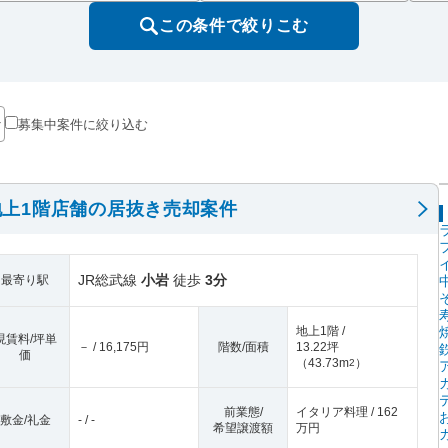
この条件で絞りこむ
募集中案件に絞り込む
上1階店舗の居抜き売却案件
JR総武線
小岩
徒歩
3分
最寄り駅
地上1階 /
現賃料/坪単
－ / 16,175円
階数/面積
13.22坪
価
（
43.73m
）
2
前業態/
イタリア料理 / 162
敷金/礼金
- / -
希望譲渡額
万円