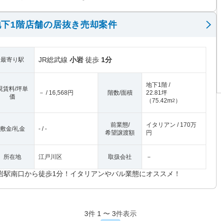
下1階店舗の居抜き売却案件
JR総武線
小岩
徒歩
1分
最寄り駅
地下1階 /
現賃料/坪単
－ / 16,568円
階数/面積
22.81坪
価
（
75.42m
）
2
前業態/
イタリアン / 170万
敷金/礼金
- / -
希望譲渡額
円
所在地
江戸川区
取扱会社
－
岩駅南口から徒歩1分！イタリアンやバル業態にオススメ！
3
件
1
〜
3
件表示