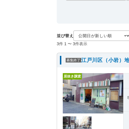
並び替え
3
件
1
〜
3
件表示
江戸川区（小岩）地
募集終了
居抜き譲渡