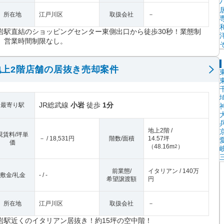
所在地
江戸川区
取扱会社
－
岩駅直結のショッピングセンター東側出口から徒歩30秒！業態制
、営業時間制限なし。
上2階店舗の居抜き売却案件
JR総武線
小岩
徒歩
1分
最寄り駅
地上2階 /
現賃料/坪単
－ / 18,531円
階数/面積
14.57坪
価
（
48.16m
）
2
前業態/
イタリアン / 140万
敷金/礼金
- / -
希望譲渡額
円
所在地
江戸川区
取扱会社
－
岩駅近くのイタリアン居抜き！約15坪の空中階！