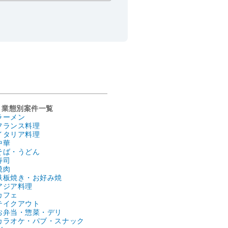
業態別案件一覧
ラーメン
フランス料理
イタリア料理
中華
そば・うどん
寿司
焼肉
鉄板焼き・お好み焼
アジア料理
カフェ
テイクアウト
お弁当・惣菜・デリ
カラオケ・パブ・スナック