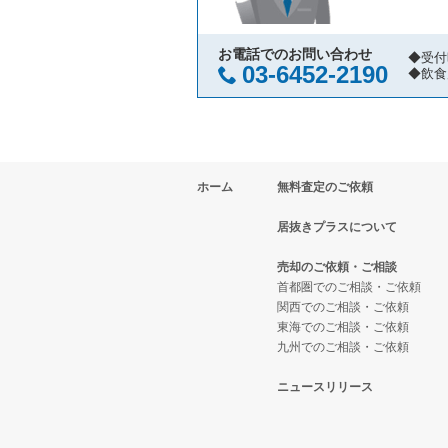
江東区の飲食店の居抜き売却物件
東京23区の寿司の居抜き売却物件
小岩駅の鉄板焼き・お好み焼の居
千代田区の飲食店の居抜き売却物
東京23区の焼肉の居抜き売却物件
小岩駅のテイクアウトの居抜き売
お電話でのお問い合わせ
◆受付
03-6452-2190
◆飲食
港区の飲食店の居抜き売却物件の
東京23区の鉄板焼き・お好み焼
小岩駅のお弁当・惣菜・デリの居
足立区の飲食店の居抜き売却物件
東京23区のアジア料理の居抜き売
小岩駅のカラオケ・パブ・スナッ
ホーム
無料査定のご依頼
板橋区の飲食店の居抜き売却物件
東京23区のカフェの居抜き売却物
小岩駅のバーの居抜き売却物件の
居抜きプラスについて
台東区の飲食店の居抜き売却物件
東京23区のテイクアウトの居抜き
小岩駅の居酒屋・ダイニングバー
売却のご依頼・ご相談
練馬区の飲食店の居抜き売却物件
東京23区のお弁当・惣菜・デリ
小岩駅の和食の居抜き売却物件の
首都圏でのご相談・ご依頼
関西でのご相談・ご依頼
東海でのご相談・ご依頼
豊島区の飲食店の居抜き売却物件
東京23区のカラオケ・パブ・ス
小岩駅の洋食の居抜き売却物件の
九州でのご相談・ご依頼
文京区の飲食店の居抜き売却物件
東京23区のバーの居抜き売却物件
ニュースリリース
北区の飲食店の居抜き売却物件の
東京23区の居酒屋・ダイニング