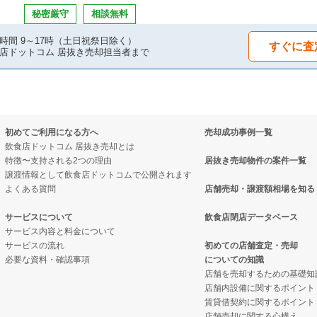
の案件一覧
の案件一覧
抜き売却物件の案件一覧
秘密厳守
相談無料
件の案件一覧
の案件一覧
却物件の案件一覧
時間 9～17時（土日祝祭日除く）
すぐに査
店ドットコム 居抜き売却担当者まで
案件一覧
の居抜き売却物件の案件一覧
抜き売却物件の案件一覧
の案件一覧
却物件の案件一覧
クの居抜き売却物件の案件一覧
初めてご利用になる方へ
売却成功事例一覧
の案件一覧
件の案件一覧
案件一覧
飲食店ドットコム 居抜き売却とは
特徴〜支持される2つの理由
居抜き売却物件の案件一覧
の案件一覧
売却物件の案件一覧
の居抜き売却物件の案件一覧
譲渡情報として飲食店ドットコムで公開されます
よくある質問
店舗売却・譲渡額相場を知る
の案件一覧
の居抜き売却物件の案件一覧
案件一覧
サービスについて
飲食店閉店データベース
サービス内容と料金について
の案件一覧
ナックの居抜き売却物件の案件一覧
案件一覧
サービスの流れ
初めての店舗査定・売却
必要な資料・確認事項
についての知識
の案件一覧
の案件一覧
店舗を売却するための基礎知
店舗内設備に関するポイント
案件一覧
バーの居抜き売却物件の案件一覧
賃貸借契約に関するポイント
店舗売却に関する心構え