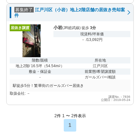
募集終了
江戸川区（小岩）地上2階店舗の居抜き売却案
件
小岩
居抜き譲渡
(JR総武線) 徒歩
3分
現賃料/坪単価
－ /13,092円
階数/面積
所在地
地上2階/ 16.5坪
（
54.54m
）
江戸川区
2
敷金・保証金
前業態/希望譲渡額
-
ガールズバー/相談
駅徒歩5分！繁華街のガールズバー居抜き
取扱会社: －
譲渡No.：7836
公開日：2019-05-24
2
1
2
件
〜
件表示
1