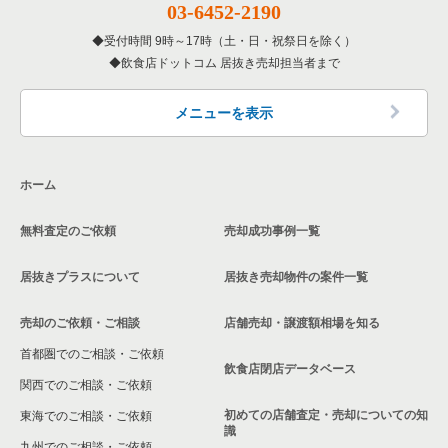
03-6452-2190
東京23区の専門料理の居抜き売却物件の案件一覧
杉並区の飲食店の居抜き売却物件の案件一覧
受付時間 9時～17時（土・日・祝祭日を除く）
東京23区の和食の居抜き売却物件の案件一覧
飲食店ドットコム 居抜き売却担当者まで
墨田区の飲食店の居抜き売却物件の案件一覧
東京23区の洋食の居抜き売却物件の案件一覧
品川区の飲食店の居抜き売却物件の案件一覧
メニューを表示
東京23区のその他の居抜き売却物件の案件一覧
大田区の飲食店の居抜き売却物件の案件一覧
ホーム
荒川区の飲食店の居抜き売却物件の案件一覧
無料査定のご依頼
売却成功事例一覧
中野区の飲食店の居抜き売却物件の案件一覧
居抜きプラスについて
居抜き売却物件の案件一覧
売却のご依頼・ご相談
店舗売却・譲渡額相場を知る
首都圏でのご相談・ご依頼
飲食店閉店データベース
関西でのご相談・ご依頼
初めての店舗査定・売却についての知
東海でのご相談・ご依頼
識
九州でのご相談・ご依頼