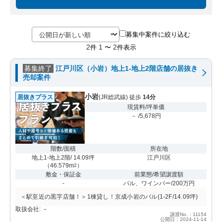
募集中案件に絞り込む
2
1
2
件
〜
件表示
募集終了
江戸川区（小岩）地上1-地上2階店舗の居抜き
売却案件
小岩
居抜きプラス
(JR総武線) 徒歩
14分
現賃料/坪単価
－ /5,678円
階数/面積
所在地
地上1-地上2階/ 14.09坪
江戸川区
（
46.579m
）
2
敷金・保証金
前業態/希望譲渡額
-
バル、ワインバー/200万円
＜駅至近の黒字店舗！＞1棟貸し！京成小岩のバル(1-2F/14.09坪)
取扱会社: －
譲渡No.：11154
公開日：2024-11-14