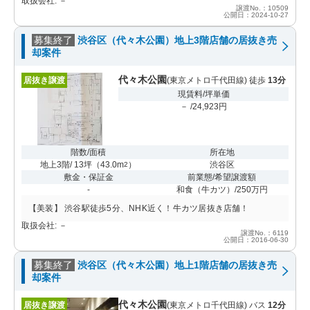
取扱会社: －
譲渡No.：10509
公開日：2024-10-27
募集終了
渋谷区（代々木公園）地上3階店舗の居抜き売
却案件
代々木公園
居抜き譲渡
(東京メトロ千代田線) 徒歩
13分
現賃料/坪単価
－ /24,923円
階数/面積
所在地
地上3階/ 13坪
（
43.0m
）
渋谷区
2
敷金・保証金
前業態/希望譲渡額
-
和食（牛カツ）/250万円
【美装】 渋谷駅徒歩5分、NHK近く！牛カツ居抜き店舗！
取扱会社: －
譲渡No.：6119
公開日：2016-06-30
募集終了
渋谷区（代々木公園）地上1階店舗の居抜き売
却案件
代々木公園
居抜き譲渡
(東京メトロ千代田線) バス
12分