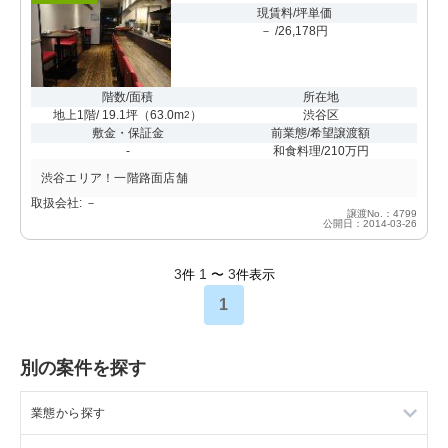
現賃料/坪単価
－ /26,178円
階数/面積
所在地
地上1階/ 19.1坪
（
63.0m
）
渋谷区
2
敷金・保証金
前業態/希望譲渡額
-
和食料理/210万円
渋谷エリア！一階路面店舗
取扱会社: －
譲渡No.：4799
公開日：2014-03-26
3
1
3
件
〜
件表示
1
別の案件を探す
業態から探す