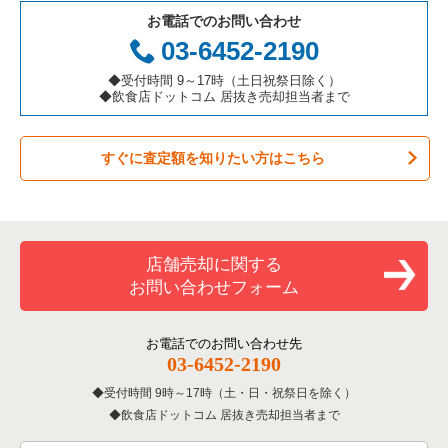
代々木公園駅の居酒屋・ダイニングバーの居抜き売却物件の案
お電話でのお問い合わせ
件一覧
お弁当・惣菜・デリの居抜き売却物件の案件一覧
三重県の飲食店の居抜き売却物件の案件一覧
足立区の飲食店の居抜き売却物件の案件一覧
東京23区のアジア料理の居抜き売却物件の案件一覧
03-6452-2190
代々木公園駅の和食の居抜き売却物件の案件一覧
カラオケ・パブ・スナックの居抜き売却物件の案件一覧
板橋区の飲食店の居抜き売却物件の案件一覧
東京23区のカフェの居抜き売却物件の案件一覧
◆受付時間 9～17時（土日祝祭日除く）
◆飲食店ドットコム 居抜き売却担当者まで
バーの居抜き売却物件の案件一覧
台東区の飲食店の居抜き売却物件の案件一覧
東京23区のテイクアウトの居抜き売却物件の案件一覧
すぐに査定額を知りたい方はこちら
居酒屋・ダイニングバーの居抜き売却物件の案件一覧
練馬区の飲食店の居抜き売却物件の案件一覧
東京23区のお弁当・惣菜・デリの居抜き売却物件の案件一覧
専門料理の居抜き売却物件の案件一覧
豊島区の飲食店の居抜き売却物件の案件一覧
東京23区のカラオケ・パブ・スナックの居抜き売却物件の案件
一覧
和食の居抜き売却物件の案件一覧
文京区の飲食店の居抜き売却物件の案件一覧
店舗売却に関する
東京23区のバーの居抜き売却物件の案件一覧
お問い合わせフォーム
洋食の居抜き売却物件の案件一覧
北区の飲食店の居抜き売却物件の案件一覧
東京23区の居酒屋・ダイニングバーの居抜き売却物件の案件一
覧
その他の居抜き売却物件の案件一覧
江戸川区の飲食店の居抜き売却物件の案件一覧
お電話でのお問い合わせ先
03-6452-2190
東京23区の専門料理の居抜き売却物件の案件一覧
杉並区の飲食店の居抜き売却物件の案件一覧
受付時間 9時～17時（土・日・祝祭日を除く）
東京23区の和食の居抜き売却物件の案件一覧
飲食店ドットコム 居抜き売却担当者まで
墨田区の飲食店の居抜き売却物件の案件一覧