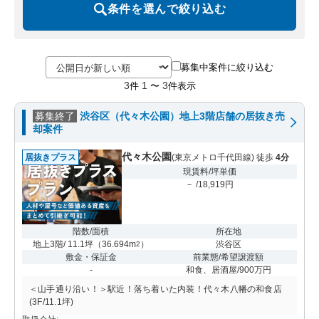
条件を選んで絞り込む
募集中案件に絞り込む
3
1
3
件
〜
件表示
募集終了
渋谷区（代々木公園）地上3階店舗の居抜き売
却案件
代々木公園
居抜きプラス
(東京メトロ千代田線) 徒歩
4分
現賃料/坪単価
－ /18,919円
階数/面積
所在地
地上3階/ 11.1坪
（
36.694m
）
渋谷区
2
敷金・保証金
前業態/希望譲渡額
-
和食、居酒屋/900万円
＜山手通り沿い！＞駅近！落ち着いた内装！代々木八幡の和食店
(3F/11.1坪)