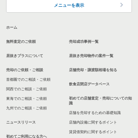
東京23区の洋食の居抜き売却物件の案件一覧
品川区の飲食店の居抜き売却物件の案件一覧
メニューを表示
東京23区のその他の居抜き売却物件の案件一覧
大田区の飲食店の居抜き売却物件の案件一覧
ホーム
荒川区の飲食店の居抜き売却物件の案件一覧
無料査定のご依頼
売却成功事例一覧
中野区の飲食店の居抜き売却物件の案件一覧
居抜きプラスについて
居抜き売却物件の案件一覧
売却のご依頼・ご相談
店舗売却・譲渡額相場を知る
首都圏でのご相談・ご依頼
飲食店閉店データベース
関西でのご相談・ご依頼
初めての店舗査定・売却についての知
東海でのご相談・ご依頼
識
九州でのご相談・ご依頼
店舗を売却するための基礎知識
ニュースリリース
店舗内設備に関するポイント
賃貸借契約に関するポイント
初めてご利用になる方へ