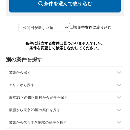
条件を選んで絞り込む
募集中案件に絞り込む
条件に該当する案件は見つかりませんでした。
条件を変更して検索しなおしてください。
別の案件を探す
業態から探す
エリアから探す
ラーメンの居抜き売却物件の案件一覧
東京23区の市区町村から案件を探す
フランス料理の居抜き売却物件の案件一覧
東京23区の飲食店の居抜き売却物件の案件一覧
業態から東京23区の案件を探す
イタリア料理の居抜き売却物件の案件一覧
東京都下の飲食店の居抜き売却物件の案件一覧
目黒区の飲食店の居抜き売却物件の案件一覧
業態から代々木八幡駅の案件を探す
中華の居抜き売却物件の案件一覧
千葉県の飲食店の居抜き売却物件の案件一覧
渋谷区の飲食店の居抜き売却物件の案件一覧
東京23区のラーメンの居抜き売却物件の案件一覧