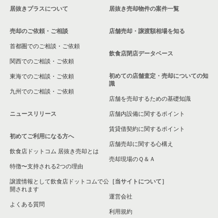
居抜きプラスについて
居抜き売却物件の案件一覧
売却のご依頼・ご相談
店舗売却・譲渡額相場を知る
首都圏でのご相談・ご依頼
飲食店閉店データベース
関西でのご相談・ご依頼
初めての店舗査定・売却についての知
東海でのご相談・ご依頼
識
九州でのご相談・ご依頼
店舗を売却するための基礎知識
ニュースリリース
店舗内設備に関するポイント
賃貸借契約に関するポイント
初めてご利用になる方へ
店舗売却に関する心構え
飲食店ドットコム 居抜き売却とは
売却現場のＱ＆Ａ
特徴〜支持される2つの理由
譲渡情報として飲食店ドットコムで公
［当サイトについて］
開されます
運営会社
よくある質問
利用規約