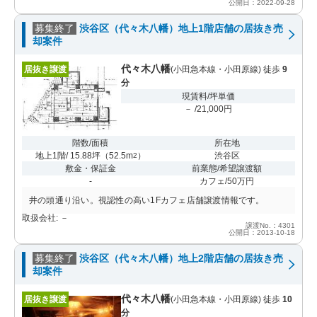
公開日：2022-09-28
募集終了
渋谷区（代々木八幡）地上1階店舗の居抜き売
却案件
代々木八幡
居抜き譲渡
(小田急本線・小田原線) 徒歩
9
分
現賃料/坪単価
－ /21,000円
階数/面積
所在地
地上1階/ 15.88坪
（
52.5m
）
渋谷区
2
敷金・保証金
前業態/希望譲渡額
-
カフェ/50万円
井の頭通り沿い。視認性の高い1Fカフェ店舗譲渡情報です。
取扱会社: －
譲渡No.：4301
公開日：2013-10-18
募集終了
渋谷区（代々木八幡）地上2階店舗の居抜き売
却案件
代々木八幡
居抜き譲渡
(小田急本線・小田原線) 徒歩
10
分