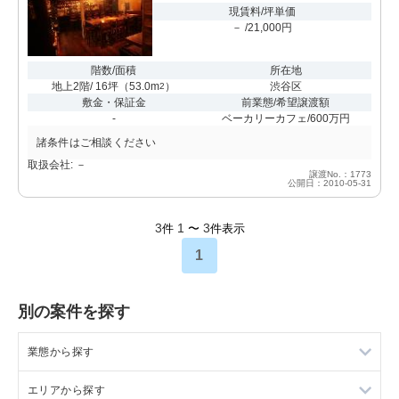
現賃料/坪単価
－ /21,000円
階数/面積
所在地
地上2階/ 16坪
（
53.0m
）
渋谷区
2
敷金・保証金
前業態/希望譲渡額
-
ベーカリーカフェ/600万円
諸条件はご相談ください
取扱会社: －
譲渡No.：1773
公開日：2010-05-31
3
1
3
件
〜
件表示
1
別の案件を探す
業態から探す
エリアから探す
ラーメンの居抜き売却物件の案件一覧