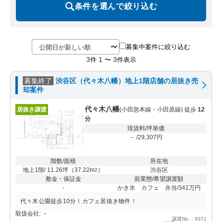
条件を選んで絞り込む
募集中案件に絞り込む
3
1
3
件
〜
件表示
募集終了
渋谷区（代々木八幡）地上1階店舗の居抜き売
却案件
代々木八幡
居抜き譲渡
(小田急本線・小田原線) 徒歩
12
分
現賃料/坪単価
－ /29,307円
階数/面積
所在地
地上1階/ 11.26坪
（
37.22m
）
渋谷区
2
敷金・保証金
前業態/希望譲渡額
-
かき氷 カフェ 弁当/341万円
代々木公園徒歩10分！カフェ居抜き物件！
取扱会社: －
譲渡No.：9371