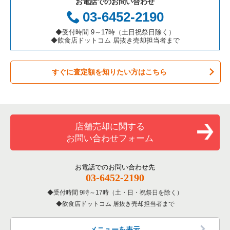
お電話でのお問い合わせ
件一覧
お弁当・惣菜・デリの居抜き売却物件の案件一覧
三重県の飲食店の居抜き売却物件の案件一覧
足立区の飲食店の居抜き売却物件の案件一覧
東京23区のアジア料理の居抜き売却物件の案件一覧
03-6452-2190
代々木八幡駅の和食の居抜き売却物件の案件一覧
カラオケ・パブ・スナックの居抜き売却物件の案件一覧
板橋区の飲食店の居抜き売却物件の案件一覧
東京23区のカフェの居抜き売却物件の案件一覧
◆受付時間 9～17時（土日祝祭日除く）
◆飲食店ドットコム 居抜き売却担当者まで
バーの居抜き売却物件の案件一覧
台東区の飲食店の居抜き売却物件の案件一覧
東京23区のテイクアウトの居抜き売却物件の案件一覧
すぐに査定額を知りたい方はこちら
居酒屋・ダイニングバーの居抜き売却物件の案件一覧
練馬区の飲食店の居抜き売却物件の案件一覧
東京23区のお弁当・惣菜・デリの居抜き売却物件の案件一覧
専門料理の居抜き売却物件の案件一覧
豊島区の飲食店の居抜き売却物件の案件一覧
東京23区のカラオケ・パブ・スナックの居抜き売却物件の案件
一覧
和食の居抜き売却物件の案件一覧
文京区の飲食店の居抜き売却物件の案件一覧
店舗売却に関する
東京23区のバーの居抜き売却物件の案件一覧
お問い合わせフォーム
洋食の居抜き売却物件の案件一覧
北区の飲食店の居抜き売却物件の案件一覧
東京23区の居酒屋・ダイニングバーの居抜き売却物件の案件一
覧
その他の居抜き売却物件の案件一覧
江戸川区の飲食店の居抜き売却物件の案件一覧
お電話でのお問い合わせ先
03-6452-2190
東京23区の専門料理の居抜き売却物件の案件一覧
杉並区の飲食店の居抜き売却物件の案件一覧
受付時間 9時～17時（土・日・祝祭日を除く）
東京23区の和食の居抜き売却物件の案件一覧
飲食店ドットコム 居抜き売却担当者まで
墨田区の飲食店の居抜き売却物件の案件一覧
東京23区の洋食の居抜き売却物件の案件一覧
品川区の飲食店の居抜き売却物件の案件一覧
メニューを表示