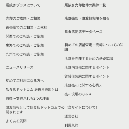
居抜きプラスについて
居抜き売却物件の案件一覧
売却のご依頼・ご相談
店舗売却・譲渡額相場を知る
首都圏でのご相談・ご依頼
飲食店閉店データベース
関西でのご相談・ご依頼
初めての店舗査定・売却についての知
東海でのご相談・ご依頼
識
九州でのご相談・ご依頼
店舗を売却するための基礎知識
ニュースリリース
店舗内設備に関するポイント
賃貸借契約に関するポイント
初めてご利用になる方へ
店舗売却に関する心構え
飲食店ドットコム 居抜き売却とは
売却現場のＱ＆Ａ
特徴〜支持される2つの理由
譲渡情報として飲食店ドットコムで公
［当サイトについて］
開されます
運営会社
よくある質問
利用規約