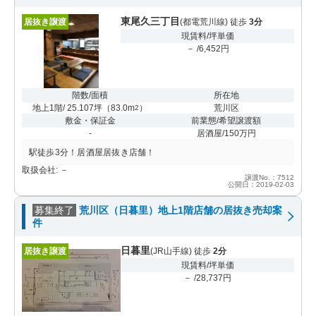
東尾久三丁目
居抜き譲渡
(都電荒川線) 徒歩
3分
現賃料/坪単価
－ /6,452円
階数/面積
所在地
地上1階/ 25.107坪
（
83.0m
）
荒川区
2
敷金・保証金
前業態/希望譲渡額
-
居酒屋/150万円
駅徒歩3分！居酒屋居抜き店舗！
取扱会社: －
譲渡No.：7512
公開日：2019-02-03
募集終了
荒川区（日暮里）地上1階店舗の居抜き売却案
件
日暮里
居抜き譲渡
(JR山手線) 徒歩
2分
現賃料/坪単価
－ /28,737円