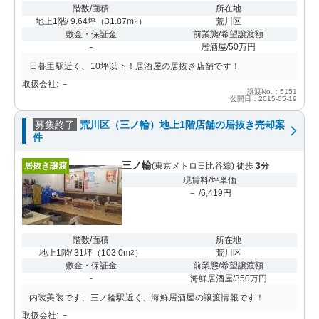
階数/面積
所在地
地上1階/ 9.64坪
（
31.87m
）
荒川区
2
敷金・保証金
前業態/希望譲渡額
-
居酒屋/50万円
日暮里駅近く、10坪以下！居酒屋の居抜き店舗です！
取扱会社: －
譲渡No.：5151
公開日：2015-05-19
募集終了
荒川区（三ノ輪）地上1階店舗の居抜き売却案
件
三ノ輪
居抜き譲渡
(東京メトロ日比谷線) 徒歩
3分
現賃料/坪単価
－ /6,419円
階数/面積
所在地
地上1階/ 31坪
（
103.0m
）
荒川区
2
敷金・保証金
前業態/希望譲渡額
-
海鮮居酒屋/350万円
内装美装です、三ノ輪駅近く、海鮮居酒屋の譲渡情報です！
取扱会社: －