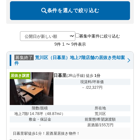
条件を選んで絞り込む
募集中案件に絞り込む
9
1
9
件
〜
件表示
募集終了
荒川区（日暮里）地上7階店舗の居抜き売却案
件
日暮里
居抜き譲渡
(JR山手線) 徒歩
1分
現賃料/坪単価
－ /22,327円
階数/面積
所在地
地上7階/ 14.78坪
（
48.87m
）
荒川区
2
敷金・保証金
前業態/希望譲渡額
-
居酒屋/155万円
日暮里駅徒歩1分！居酒屋居抜き物件！