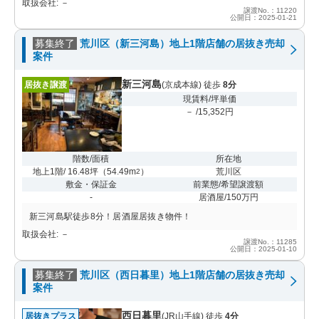
取扱会社: －
譲渡No.：11220
公開日：2025-01-21
募集終了
荒川区（新三河島）地上1階店舗の居抜き売却
案件
新三河島
居抜き譲渡
(京成本線) 徒歩
8分
現賃料/坪単価
－ /15,352円
階数/面積
所在地
地上1階/ 16.48坪
（
54.49m
）
荒川区
2
敷金・保証金
前業態/希望譲渡額
-
居酒屋/150万円
新三河島駅徒歩8分！居酒屋居抜き物件！
取扱会社: －
譲渡No.：11285
公開日：2025-01-10
募集終了
荒川区（西日暮里）地上1階店舗の居抜き売却
案件
西日暮里
居抜きプラス
(JR山手線) 徒歩
4分