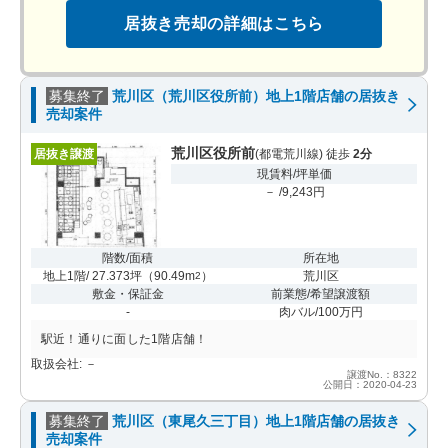
居抜き売却の詳細はこちら
募集終了
荒川区（荒川区役所前）地上1階店舗の居抜き
売却案件
荒川区役所前
居抜き譲渡
(都電荒川線) 徒歩
2分
現賃料/坪単価
－ /9,243円
階数/面積
所在地
地上1階/ 27.373坪
（
90.49m
）
荒川区
2
敷金・保証金
前業態/希望譲渡額
-
肉バル/100万円
駅近！通りに面した1階店舗！
取扱会社: －
譲渡No.：8322
公開日：2020-04-23
募集終了
荒川区（東尾久三丁目）地上1階店舗の居抜き
売却案件