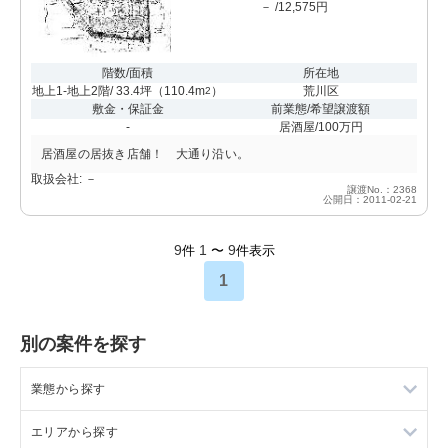
－ /12,575円
階数/面積
所在地
地上1-地上2階/ 33.4坪
（
110.4m
）
荒川区
2
敷金・保証金
前業態/希望譲渡額
-
居酒屋/100万円
居酒屋の居抜き店舗！ 大通り沿い。
取扱会社: －
譲渡No.：2368
公開日：2011-02-21
9
1
9
件
〜
件表示
1
別の案件を探す
業態から探す
エリアから探す
ラーメンの居抜き売却物件の案件一覧