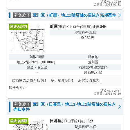
譲渡No.：3929
公開日：2013-01-31
募集終了
荒川区（町屋）地上2階店舗の居抜き売却案件
町屋
居抜き譲渡
(東京メトロ千代田線) 徒歩
8分
現賃料/坪単価
－ /9,231円
階数/面積
所在地
地上2階/ 26坪
（
86.0m
）
荒川区
2
敷金・保証金
前業態/希望譲渡額
-
居酒屋/相談
居酒屋の居抜き店舗！ 駅、徒歩8分！ 厨房設備充実！
取扱会社: －
譲渡No.：2467
公開日：2011-05-20
募集終了
荒川区（日暮里）地上1-地上2階店舗の居抜き
売却案件
日暮里
居抜き譲渡
(JR山手線) 徒歩
8分
現賃料/坪単価