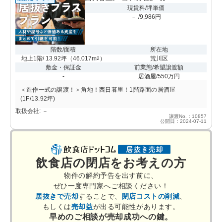
現賃料/坪単価
－ /9,986円
階数/面積
所在地
地上1階/ 13.92坪
（
46.017m
）
荒川区
2
敷金・保証金
前業態/希望譲渡額
-
居酒屋/550万円
＜造作一式の譲渡！＞角地！西日暮里！1階路面の居酒屋
(1F/13.92坪)
取扱会社: －
譲渡No.：10857
公開日：2024-07-11
飲食店の閉店をお考えの方
物件の解約予告を出す前に、
ぜひ一度専門家へご相談ください！
居抜きで売却
することで、
閉店コストの削減
、
もしくは
売却益
が出る可能性があります。
早めのご相談が売却成功への鍵。