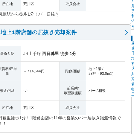
所在地
荒川区
取扱会社
－
河島駅から徒歩1分！バー居抜き
地上1階店舗の居抜き売却案件
JR山手線
西日暮里
徒歩
1分
最寄り駅
現賃料/坪単
地上1階 /
－ / 14,644円
階数/面積
価
28坪
（
93.0m
）
2
前業態/
敷金/礼金
- / -
バー / 相談
希望譲渡額
所在地
荒川区
取扱会社
－
日暮里徒歩1分！1階路面店の11年の営業のバー居抜き譲渡情報で
！！