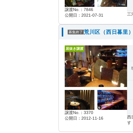
譲渡No.：7846
三
公開日：2021-07-31
荒川区（西日暮里）
募集終了
居抜き譲渡
譲渡No.：3370
西
公開日：2012-11-16
す