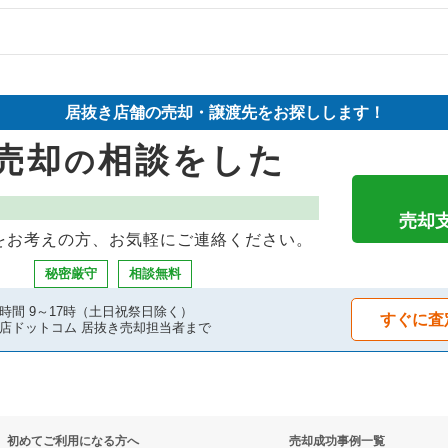
の案件一覧
物件の案件一覧
件の案件一覧
売却物件の案件一覧
件の案件一覧
居抜き店舗の売却・譲渡先をお探しします！
の案件一覧
売却物件の案件一覧
却物件の案件一覧
売却
相談をした
の
の案件一覧
の案件一覧
却物件の案件一覧
の案件一覧
売却物件の案件一覧
案件一覧
売却
をお考えの方、お気軽にご連絡ください。
の案件一覧
の案件一覧
案件一覧
秘密厳守
相談無料
件の案件一覧
の案件一覧
抜き売却物件の案件一覧
時間 9～17時（土日祝祭日除く）
すぐに査
店ドットコム 居抜き売却担当者まで
案件一覧
の居抜き売却物件の案件一覧
物件の案件一覧
の案件一覧
却物件の案件一覧
却物件の案件一覧
初めてご利用になる方へ
売却成功事例一覧
の案件一覧
件の案件一覧
抜き売却物件の案件一覧