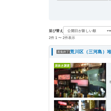
並び替え
2
件
1
〜
2
件表示
荒川区（三河島）地
募集終了
居抜き譲渡