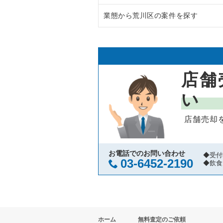
業態から荒川区の案件を探す
渋谷区の飲食店の居抜き売却物件
東京23区のラーメンの居抜き売却
世田谷区の飲食店の居抜き売却物
東京23区のフランス料理の居抜き
荒川区のラーメンの居抜き売却物
新宿区の飲食店の居抜き売却物件
東京23区のイタリア料理の居抜き
荒川区のイタリア料理の居抜き売
店舗
葛飾区の飲食店の居抜き売却物件
東京23区の中華の居抜き売却物件
荒川区のそば・うどんの居抜き売
い
中央区の飲食店の居抜き売却物件
東京23区のそば・うどんの居抜き
荒川区の寿司の居抜き売却物件の
店舗売却
江東区の飲食店の居抜き売却物件
東京23区の寿司の居抜き売却物件
荒川区の焼肉の居抜き売却物件の
千代田区の飲食店の居抜き売却物
東京23区の焼肉の居抜き売却物件
荒川区の鉄板焼き・お好み焼の居
お電話でのお問い合わせ
◆受付
03-6452-2190
◆飲食
港区の飲食店の居抜き売却物件の
東京23区の鉄板焼き・お好み焼
荒川区のアジア料理の居抜き売却
足立区の飲食店の居抜き売却物件
東京23区のアジア料理の居抜き売
荒川区のテイクアウトの居抜き売
ホーム
無料査定のご依頼
板橋区の飲食店の居抜き売却物件
東京23区のカフェの居抜き売却物
荒川区のお弁当・惣菜・デリの居