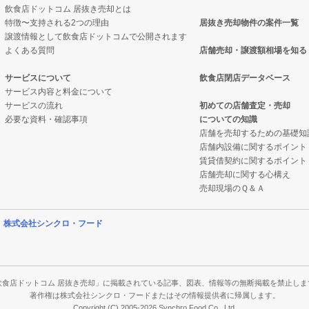
飲食店ドットコム 居抜き売却とは
特徴〜支持される2つの理由
居抜き売却物件の案件一覧
の案件一覧
売却物件の案件一覧
案件一覧
譲渡情報として飲食店ドットコムで公開されます
よくある質問
店舗売却・譲渡額相場を知る
の案件一覧
の居抜き売却物件の案件一覧
の居抜き売却物件の案件一覧
サービスについて
飲食店閉店データベース
サービス内容と料金について
の案件一覧
ナックの居抜き売却物件の案件一覧
案件一覧
サービスの流れ
初めての店舗査定・売却
必要な資料・確認事項
についての知識
の案件一覧
の案件一覧
案件一覧
店舗を売却するための基礎知
店舗内設備に関するポイント
案件一覧
バーの居抜き売却物件の案件一覧
の案件一覧
賃貸借契約に関するポイント
店舗売却に関する心構え
件の案件一覧
物件の案件一覧
売却現場のＱ＆Ａ
の案件一覧
の案件一覧
営
株式会社シンクロ・フード
の案件一覧
の案件一覧
の案件一覧
件の案件一覧
飲食店ドットコム 居抜き売却」に掲載されている記事、図表、情報等の無断掲載を禁止しま
著作権は株式会社シンクロ・フードまたはその情報提供者に帰属します。
Copyright (C) 2005-2026 Synchro Food Co., Ltd.