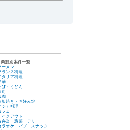
業態別案件一覧
ラーメン
フランス料理
イタリア料理
中華
そば・うどん
寿司
焼肉
鉄板焼き・お好み焼
アジア料理
カフェ
テイクアウト
お弁当・惣菜・デリ
カラオケ・パブ・スナック