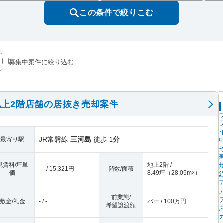
この条件で絞りこむ
募集中案件に絞り込む
上2階店舗の居抜き売却案件
JR常磐線
三河島
徒歩
1分
最寄り駅
現賃料/坪単
地上2階 /
－ / 15,321円
階数/面積
価
8.49坪
（
28.05m
）
2
前業態/
敷金/礼金
- / -
バー / 100万円
希望譲渡額