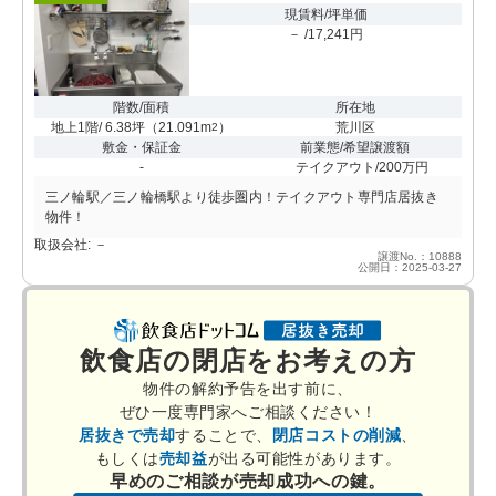
現賃料/坪単価
－ /17,241円
階数/面積
所在地
地上1階/ 6.38坪
（
21.091m
）
荒川区
2
敷金・保証金
前業態/希望譲渡額
-
テイクアウト/200万円
三ノ輪駅／三ノ輪橋駅より徒歩圏内！テイクアウト専門店居抜き
物件！
取扱会社: －
譲渡No.：10888
公開日：2025-03-27
飲食店の閉店をお考えの方
物件の解約予告を出す前に、
ぜひ一度専門家へご相談ください！
居抜きで売却
することで、
閉店コストの削減
、
もしくは
売却益
が出る可能性があります。
早めのご相談が売却成功への鍵。