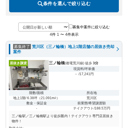
条件を選んで絞り込む
募集中案件に絞り込む
4
1
4
件
〜
件表示
募集終了
荒川区（三ノ輪橋）地上1階店舗の居抜き売却
案件
三ノ輪橋
居抜き譲渡
(都電荒川線) 徒歩
3分
現賃料/坪単価
－ /17,241円
階数/面積
所在地
地上1階/ 6.38坪
（
21.091m
）
荒川区
2
敷金・保証金
前業態/希望譲渡額
-
テイクアウト/188.5万円
三ノ輪駅／三ノ輪橋駅より徒歩圏内！テイクアウト専門店居抜き
物件！