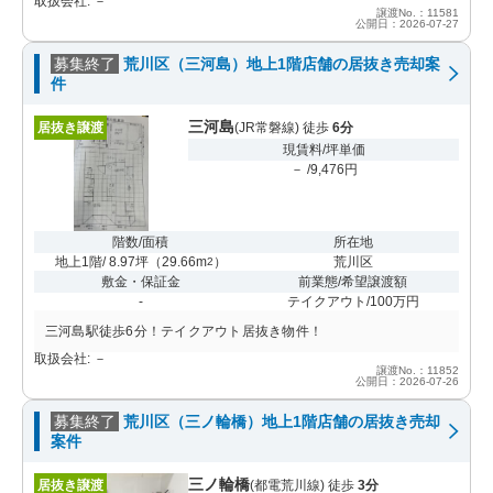
取扱会社: －
譲渡No.：11581
公開日：2026-07-27
募集終了
荒川区（三河島）地上1階店舗の居抜き売却案
件
三河島
居抜き譲渡
(JR常磐線) 徒歩
6分
現賃料/坪単価
－ /9,476円
階数/面積
所在地
地上1階/ 8.97坪
（
29.66m
）
荒川区
2
敷金・保証金
前業態/希望譲渡額
-
テイクアウト/100万円
三河島駅徒歩6分！テイクアウト居抜き物件！
取扱会社: －
譲渡No.：11852
公開日：2026-07-26
募集終了
荒川区（三ノ輪橋）地上1階店舗の居抜き売却
案件
三ノ輪橋
居抜き譲渡
(都電荒川線) 徒歩
3分