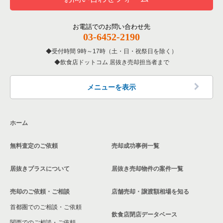
洋食の居抜き売却物件の案件一覧
北区の飲食店の居抜き売却物件の案件一覧
荒川区のその他の居抜き売却物件の案件一覧
東京23区の居酒屋・ダイニングバーの居抜き売却物件の案件一
覧
その他の居抜き売却物件の案件一覧
江戸川区の飲食店の居抜き売却物件の案件一覧
お電話でのお問い合わせ先
03-6452-2190
東京23区の専門料理の居抜き売却物件の案件一覧
杉並区の飲食店の居抜き売却物件の案件一覧
受付時間 9時～17時（土・日・祝祭日を除く）
東京23区の和食の居抜き売却物件の案件一覧
飲食店ドットコム 居抜き売却担当者まで
墨田区の飲食店の居抜き売却物件の案件一覧
東京23区の洋食の居抜き売却物件の案件一覧
品川区の飲食店の居抜き売却物件の案件一覧
メニューを表示
東京23区のその他の居抜き売却物件の案件一覧
大田区の飲食店の居抜き売却物件の案件一覧
ホーム
荒川区の飲食店の居抜き売却物件の案件一覧
無料査定のご依頼
売却成功事例一覧
中野区の飲食店の居抜き売却物件の案件一覧
居抜きプラスについて
居抜き売却物件の案件一覧
売却のご依頼・ご相談
店舗売却・譲渡額相場を知る
首都圏でのご相談・ご依頼
飲食店閉店データベース
関西でのご相談・ご依頼