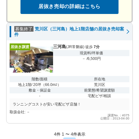
居抜き売却の詳細はこちら
募集終了
荒川区（三河島）地上1階店舗の居抜き売却案
件
三河島
居抜き譲渡
(JR常磐線) 徒歩
7分
現賃料/坪単価
－ /6,500円
階数/面積
所在地
地上1階/ 20坪
（
66.0m
）
荒川区
2
敷金・保証金
前業態/希望譲渡額
-
宅配ピザ/相談
ランニングコストが安い宅配ピザ店舗！
取扱会社: －
譲渡No.：4075
公開日：2013-04-30
4
1
4
件
〜
件表示