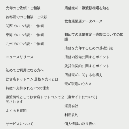
売却のご依頼・ご相談
店舗売却・譲渡額相場を知る
首都圏でのご相談・ご依頼
飲食店閉店データベース
関西でのご相談・ご依頼
初めての店舗査定・売却についての知
東海でのご相談・ご依頼
識
九州でのご相談・ご依頼
店舗を売却するための基礎知識
ニュースリリース
店舗内設備に関するポイント
賃貸借契約に関するポイント
初めてご利用になる方へ
店舗売却に関する心構え
飲食店ドットコム 居抜き売却とは
売却現場のＱ＆Ａ
特徴〜支持される2つの理由
譲渡情報として飲食店ドットコムで公
［当サイトについて］
開されます
運営会社
よくある質問
利用規約
サービスについて
個人情報の取り扱い