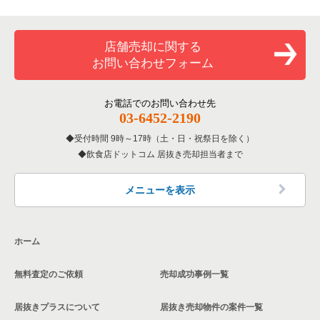
専門料理の居抜き売却物件の案件一覧
豊島区の飲食店の居抜き売却物件の案件一覧
東京23区のカラオケ・パブ・スナックの居抜き売却物件の案件
目黒区の和食の居抜き売却物件の案件一覧
一覧
和食の居抜き売却物件の案件一覧
文京区の飲食店の居抜き売却物件の案件一覧
目黒区の洋食の居抜き売却物件の案件一覧
店舗売却に関する
東京23区のバーの居抜き売却物件の案件一覧
お問い合わせフォーム
洋食の居抜き売却物件の案件一覧
北区の飲食店の居抜き売却物件の案件一覧
目黒区のその他の居抜き売却物件の案件一覧
東京23区の居酒屋・ダイニングバーの居抜き売却物件の案件一
覧
その他の居抜き売却物件の案件一覧
江戸川区の飲食店の居抜き売却物件の案件一覧
お電話でのお問い合わせ先
03-6452-2190
東京23区の専門料理の居抜き売却物件の案件一覧
杉並区の飲食店の居抜き売却物件の案件一覧
受付時間 9時～17時（土・日・祝祭日を除く）
東京23区の和食の居抜き売却物件の案件一覧
飲食店ドットコム 居抜き売却担当者まで
墨田区の飲食店の居抜き売却物件の案件一覧
東京23区の洋食の居抜き売却物件の案件一覧
品川区の飲食店の居抜き売却物件の案件一覧
メニューを表示
東京23区のその他の居抜き売却物件の案件一覧
大田区の飲食店の居抜き売却物件の案件一覧
ホーム
荒川区の飲食店の居抜き売却物件の案件一覧
無料査定のご依頼
売却成功事例一覧
中野区の飲食店の居抜き売却物件の案件一覧
居抜きプラスについて
居抜き売却物件の案件一覧