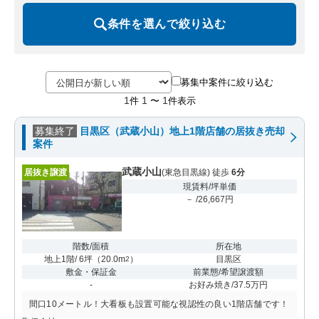
条件を選んで絞り込む
募集中案件に絞り込む
1
1
1
件
〜
件表示
募集終了
目黒区（武蔵小山）地上1階店舗の居抜き売却
案件
武蔵小山
居抜き譲渡
(東急目黒線) 徒歩
6分
現賃料/坪単価
－ /26,667円
階数/面積
所在地
地上1階/ 6坪
（
20.0m
）
目黒区
2
敷金・保証金
前業態/希望譲渡額
-
お好み焼き/37.5万円
間口10メートル！大看板も設置可能な視認性の良い1階店舗です！