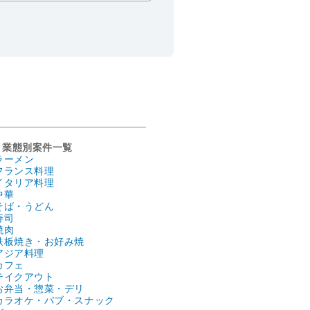
業態別案件一覧
ラーメン
フランス料理
イタリア料理
中華
そば・うどん
寿司
焼肉
鉄板焼き・お好み焼
アジア料理
カフェ
テイクアウト
お弁当・惣菜・デリ
カラオケ・パブ・スナック