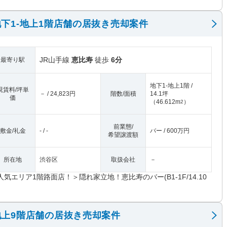
下1-地上1階店舗の居抜き売却案件
JR山手線
恵比寿
徒歩
6分
最寄り駅
地下1-地上1階 /
現賃料/坪単
－ / 24,823円
階数/面積
14.1坪
価
（
46.612m
）
2
前業態/
敷金/礼金
- / -
バー / 600万円
希望譲渡額
所在地
渋谷区
取扱会社
－
人気エリア1階路面店！＞隠れ家立地！恵比寿のバー(B1-1F/14.10
上9階店舗の居抜き売却案件