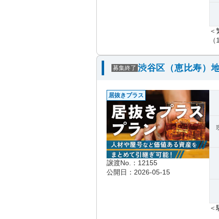
＜
（1
渋谷区（恵比寿）地
募集終了
居抜きプラス
譲渡No.：12155
公開日：2026-05-15
＜