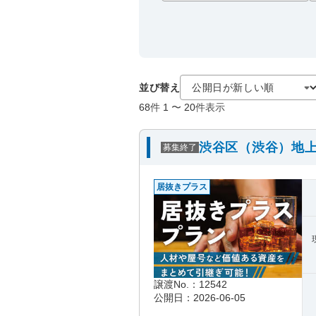
並び替え
68
件
1
〜
20
件表示
渋谷区（渋谷）地上
募集終了
居抜きプラス
譲渡No.：12542
公開日：2026-06-05