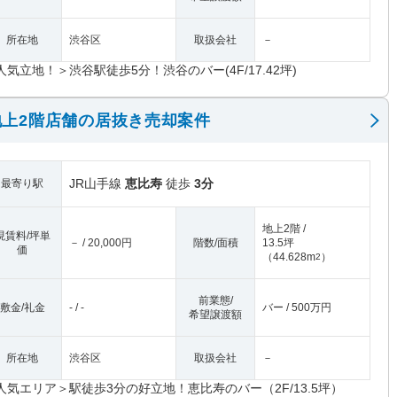
所在地
渋谷区
取扱会社
－
人気立地！＞渋谷駅徒歩5分！渋谷のバー(4F/17.42坪)
上2階店舗の居抜き売却案件
JR山手線
恵比寿
徒歩
3分
最寄り駅
地上2階 /
現賃料/坪単
－ / 20,000円
階数/面積
13.5坪
価
（
44.628m
）
2
前業態/
敷金/礼金
- / -
バー / 500万円
希望譲渡額
所在地
渋谷区
取扱会社
－
人気エリア＞駅徒歩3分の好立地！恵比寿のバー（2F/13.5坪）