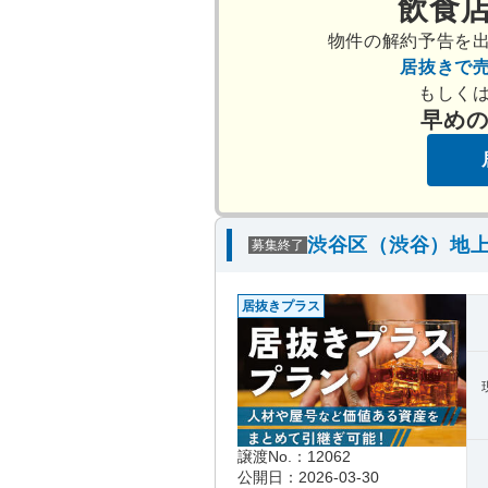
飲食
物件の解約予告を
居抜きで
もしく
早め
渋谷区（渋谷）地上
募集終了
居抜きプラス
譲渡No.：12062
公開日：2026-03-30