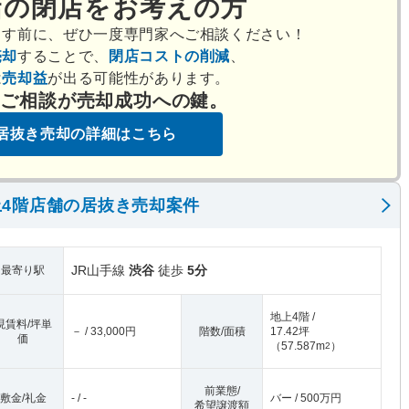
店の閉店をお考えの方
出す前に、ぜひ一度専門家へご相談ください！
売却
することで、
閉店コストの削減
、
は
売却益
が出る可能性があります。
のご相談が売却成功への鍵。
居抜き売却の詳細はこちら
4階店舗の居抜き売却案件
JR山手線
渋谷
徒歩
5分
最寄り駅
地上4階 /
現賃料/坪単
－ / 33,000円
階数/面積
17.42坪
価
（
57.587m
）
2
前業態/
敷金/礼金
- / -
バー / 500万円
希望譲渡額