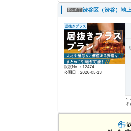
渋谷区（渋谷）地上
募集終了
居抜きプラス
譲渡No.：12474
公開日：2026-05-13
＜
坪