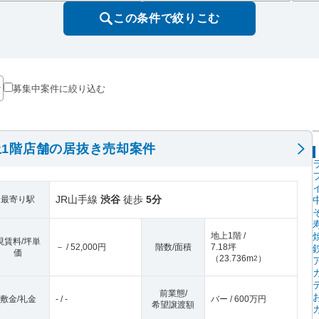
この条件で絞りこむ
募集中案件に絞り込む
1階店舗の居抜き売却案件
JR山手線
渋谷
徒歩
5分
最寄り駅
地上1階 /
現賃料/坪単
－ / 52,000円
階数/面積
7.18坪
価
（
23.736m
）
2
前業態/
敷金/礼金
- / -
バー / 600万円
希望譲渡額