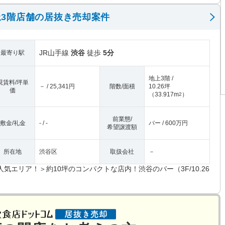
3階店舗の居抜き売却案件
JR山手線
渋谷
徒歩
5分
最寄り駅
地上3階 /
現賃料/坪単
－ / 25,341円
階数/面積
10.26坪
価
（
33.917m
）
2
前業態/
敷金/礼金
- / -
バー / 600万円
希望譲渡額
所在地
渋谷区
取扱会社
－
人気エリア！＞約10坪のコンパクトな店内！渋谷のバー（3F/10.26
）