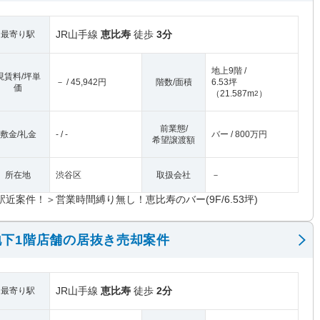
JR山手線
恵比寿
徒歩
3分
最寄り駅
地上9階 /
現賃料/坪単
－ / 45,942円
階数/面積
6.53坪
価
（
21.587m
）
2
前業態/
敷金/礼金
- / -
バー / 800万円
希望譲渡額
所在地
渋谷区
取扱会社
－
駅近案件！＞営業時間縛り無し！恵比寿のバー(9F/6.53坪)
下1階店舗の居抜き売却案件
JR山手線
恵比寿
徒歩
2分
最寄り駅