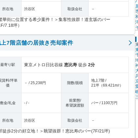
所在地
渋谷区
取扱会社
－
繁華街に位置する希少案件！＞集客性抜群！道玄坂のバー
F/7.18坪）
上7階店舗の居抜き売却案件
東京メトロ日比谷線
恵比寿
徒歩
2分
最寄り駅
現賃料/坪単
地上7階 /
－ / 25,238円
階数/面積
価
21坪
（
69.421m
）
2
前業態/
敷金/礼金
- / -
バー / 1100万円
希望譲渡額
所在地
渋谷区
取扱会社
－
駅徒歩2分の好立地！＞眺望抜群！恵比寿のバー(7F/21坪)