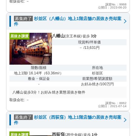
取扱会社: －
譲渡No.：9968
公開日：2023-06-20
募集終了
杉並区（八幡山）地上1階店舗の居抜き売却案
件
八幡山
居抜き譲渡
(京王本線) 徒歩
3分
現賃料/坪単価
－ /13,631円
階数/面積
所在地
地上1階/ 16.14坪
（
63.36m
）
杉並区
2
敷金・保証金
前業態/希望譲渡額
-
お好み焼き/100万円
八幡山徒歩3分！お好み焼き業態居抜き物件
取扱会社: －
譲渡No.：8862
公開日：2021-07-14
募集終了
杉並区（西荻窪）地上1階店舗の居抜き売却案
件
西荻窪
居抜き譲渡
(JR中央線) 徒歩
1分