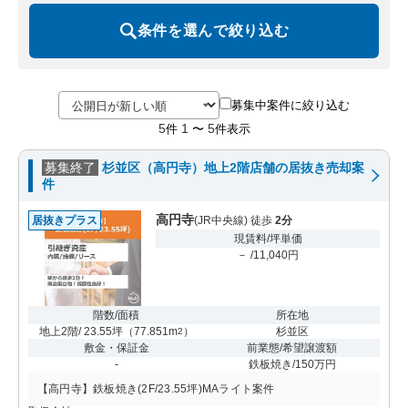
条件を選んで絞り込む
募集中案件に絞り込む
5
1
5
件
〜
件表示
募集終了
杉並区（高円寺）地上2階店舗の居抜き売却案
件
高円寺
居抜きプラス
(JR中央線) 徒歩
2分
現賃料/坪単価
－ /11,040円
階数/面積
所在地
地上2階/ 23.55坪
（
77.851m
）
杉並区
2
敷金・保証金
前業態/希望譲渡額
-
鉄板焼き/150万円
【高円寺】鉄板焼き(2F/23.55坪)MAライト案件