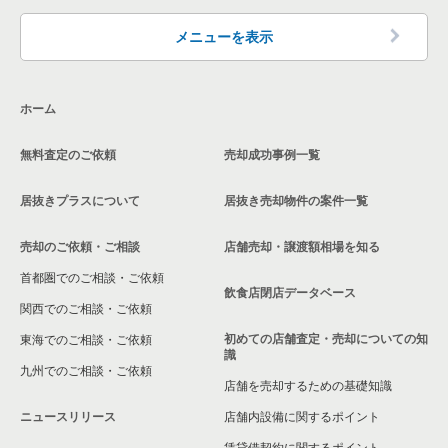
杉並区のその他の居抜き売却物件の案件一覧
東京23区の洋食の居抜き売却物件の案件一覧
品川区の飲食店の居抜き売却物件の案件一覧
メニューを表示
東京23区のその他の居抜き売却物件の案件一覧
大田区の飲食店の居抜き売却物件の案件一覧
ホーム
荒川区の飲食店の居抜き売却物件の案件一覧
無料査定のご依頼
売却成功事例一覧
中野区の飲食店の居抜き売却物件の案件一覧
居抜きプラスについて
居抜き売却物件の案件一覧
売却のご依頼・ご相談
店舗売却・譲渡額相場を知る
首都圏でのご相談・ご依頼
飲食店閉店データベース
関西でのご相談・ご依頼
初めての店舗査定・売却についての知
東海でのご相談・ご依頼
識
九州でのご相談・ご依頼
店舗を売却するための基礎知識
ニュースリリース
店舗内設備に関するポイント
賃貸借契約に関するポイント