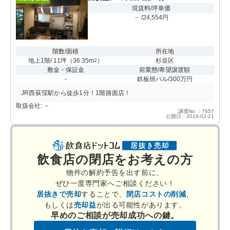
現賃料/坪単価
－ /24,554円
階数/面積
所在地
地上1階/ 11坪
（
36.35m
）
杉並区
2
敷金・保証金
前業態/希望譲渡額
-
鉄板焼バル/300万円
JR西荻窪駅から徒歩1分！1階路面店！
取扱会社: －
譲渡No.：7657
公開日：2019-02-21
飲食店の閉店をお考えの方
物件の解約予告を出す前に、
ぜひ一度専門家へご相談ください！
居抜きで売却
することで、
閉店コストの削減
、
もしくは
売却益
が出る可能性があります。
早めのご相談が売却成功への鍵。