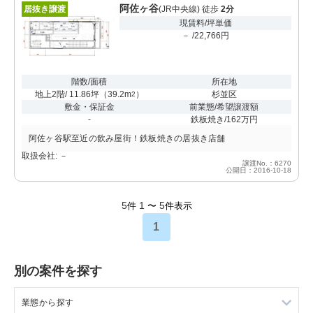
阿佐ヶ谷
居抜き譲渡
(JR中央線) 徒歩
2分
現賃料/坪単価
－ /22,766円
階数/面積
所在地
地上2階/ 11.86坪
（
39.2m
）
杉並区
2
敷金・保証金
前業態/希望譲渡額
-
鉄板焼き/162万円
阿佐ヶ谷駅至近の飲み屋街！鉄板焼きの居抜き店舗
取扱会社: －
譲渡No.：6270
公開日：2016-10-18
5
1
5
件
〜
件表示
1
別の案件を探す
業態から探す