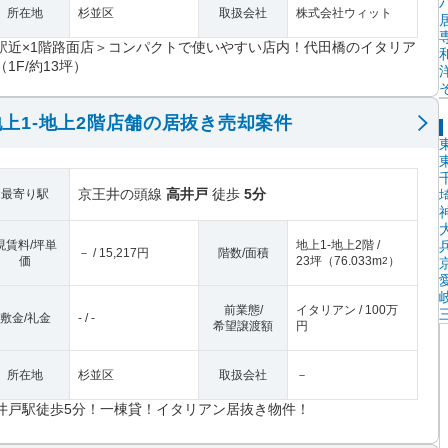
所在地
杉並区
取扱会社
株式会社ウィット
駅近×1階路面店＞コンパクトで使いやすい店内！代田橋のイタリア
（1F/約13坪）
上1-地上2階店舗の居抜き売却案件
京王井の頭線
高井戸
徒歩
5分
最寄り駅
現賃料/坪単
地上1-地上2階 /
－ / 15,217円
階数/面積
価
23坪
（
76.033m
）
2
前業態/
イタリアン / 100万
敷金/礼金
- / -
希望譲渡額
円
所在地
杉並区
取扱会社
－
井戸駅徒歩5分！一棟貸！イタリアン居抜き物件！