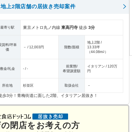
地上2階店舗の居抜き売却案件
東京メトロ丸ノ内線
東高円寺
徒歩
3分
最寄り駅
地上2階 /
現賃料/坪単
－ / 12,003円
階数/面積
13.33坪
価
（
44.08m
）
2
前業態/
イタリアン / 120万
敷金/礼金
- / -
希望譲渡額
円
所在地
杉並区
取扱会社
－
徒歩3分！青梅街道に面した2階、イタリアン居抜き！
店の閉店をお考えの方