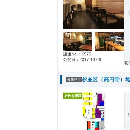
譲渡No.：6575
公開日：2017-10-06
荻
杉並区（高円寺）地
募集終了
居抜き譲渡