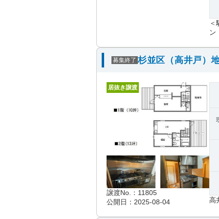
＜
ン
杉並区（高井戸）地
募集終了
居抜き譲渡
譲渡No.：11805
高
公開日：2025-08-04