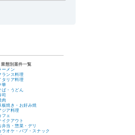
業態別案件一覧
ラーメン
フランス料理
イタリア料理
中華
そば・うどん
寿司
焼肉
鉄板焼き・お好み焼
アジア料理
カフェ
テイクアウト
お弁当・惣菜・デリ
カラオケ・パブ・スナック