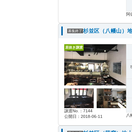
阿
杉並区（八幡山）地
募集終了
居抜き譲渡
譲渡No.：7144
八
公開日：2018-06-11