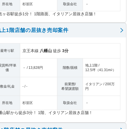
所在地
杉並区
取扱会社
－
佐ヶ谷駅徒歩1分！ 1階路面、イタリアン居抜き店舗！
上1階店舗の居抜き売却案件
京王本線
八幡山
徒歩
3分
最寄り駅
現賃料/坪単
地上1階 /
－ / 13,828円
階数/面積
価
12.5坪
（
41.31m
）
2
前業態/
イタリアン / 200万
敷金/礼金
- / -
希望譲渡額
円
所在地
杉並区
取扱会社
－
幡山駅から徒歩3分！ 1階、イタリアン居抜き店舗！