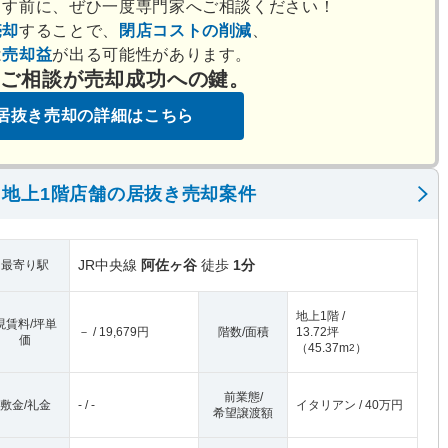
出す前に、ぜひ一度専門家へご相談ください！
売却
することで、
閉店コストの削減
、
は
売却益
が出る可能性があります。
のご相談が売却成功への鍵。
居抜き売却の詳細はこちら
地上1階店舗の居抜き売却案件
JR中央線
阿佐ヶ谷
徒歩
1分
最寄り駅
地上1階 /
現賃料/坪単
－ / 19,679円
階数/面積
13.72坪
価
（
45.37m
）
2
前業態/
敷金/礼金
- / -
イタリアン / 40万円
希望譲渡額