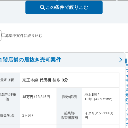
この条件で絞りこむ
募集中案件に絞り込む
1階店舗の居抜き売却案件
京王本線
代田橋
徒歩
3分
最寄り駅
現賃料/坪単
地上1階 /
18万円
/ 13,846円
階数/面積
価
13坪
（
42.975m
）
2
前業態/
イタリアン / 600万
敷金/礼金
2ヶ月 /
希望譲渡額
円