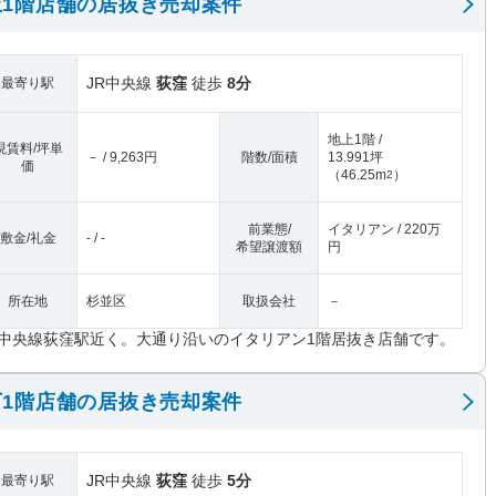
1階店舗の居抜き売却案件
JR中央線
荻窪
徒歩
8分
最寄り駅
地上1階 /
現賃料/坪単
－ / 9,263円
階数/面積
13.991坪
価
（
46.25m
）
2
前業態/
イタリアン / 220万
敷金/礼金
- / -
希望譲渡額
円
所在地
杉並区
取扱会社
－
R中央線荻窪駅近く。大通り沿いのイタリアン1階居抜き店舗です。
1階店舗の居抜き売却案件
JR中央線
荻窪
徒歩
5分
最寄り駅