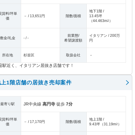
地下1階 /
現賃料/坪単
－ / 13,651円
階数/面積
13.45坪
価
（
44.463m
）
2
前業態/
イタリアン / 200万
敷金/礼金
- / -
希望譲渡額
円
所在地
杉並区
取扱会社
－
窪駅近く、イタリアン居抜き店舗です！
上1階店舗の居抜き売却案件
JR中央線
高円寺
徒歩
7分
最寄り駅
現賃料/坪単
地上1階 /
－ / 17,170円
階数/面積
価
9.43坪
（
31.19m
）
2