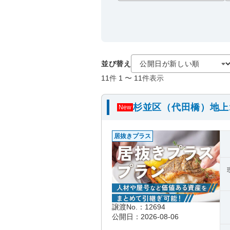
並び替え
11
件
1
〜
11
件表示
杉並区（代田橋）地上
New
居抜きプラス
譲渡No.：12694
公開日：2026-08-06