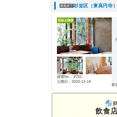
杉並区（東高円寺）
募集終了
居抜き譲渡
譲渡No.：8701
公開日：2020-12-18
駅
飲食