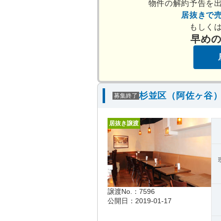
物件の解約予告を
居抜きで
もしく
早め
杉並区（阿佐ヶ谷）
募集終了
居抜き譲渡
譲渡No.：7596
公開日：2019-01-17