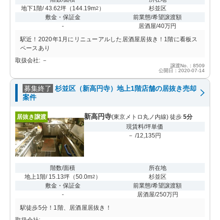
地下1階/ 43.62坪
（
144.19m
）
杉並区
2
敷金・保証金
前業態/希望譲渡額
-
居酒屋/40万円
駅近！2020年1月にリニューアルした居酒屋居抜き！1階に看板ス
ペースあり
取扱会社: －
譲渡No.：8509
公開日：2020-07-14
募集終了
杉並区（新高円寺）地上1階店舗の居抜き売却
案件
新高円寺
居抜き譲渡
(東京メトロ丸ノ内線) 徒歩
5分
現賃料/坪単価
－ /12,135円
階数/面積
所在地
地上1階/ 15.13坪
（
50.0m
）
杉並区
2
敷金・保証金
前業態/希望譲渡額
-
居酒屋/250万円
駅徒歩5分！1階、居酒屋居抜き！
取扱会社: －