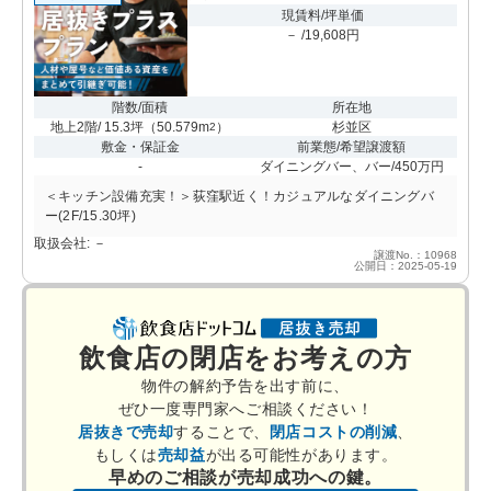
現賃料/坪単価
－ /19,608円
階数/面積
所在地
地上2階/ 15.3坪
（
50.579m
）
杉並区
2
敷金・保証金
前業態/希望譲渡額
-
ダイニングバー、バー/450万円
＜キッチン設備充実！＞荻窪駅近く！カジュアルなダイニングバ
ー(2F/15.30坪)
取扱会社: －
譲渡No.：10968
公開日：2025-05-19
飲食店の閉店をお考えの方
物件の解約予告を出す前に、
ぜひ一度専門家へご相談ください！
居抜きで売却
することで、
閉店コストの削減
、
もしくは
売却益
が出る可能性があります。
早めのご相談が売却成功への鍵。