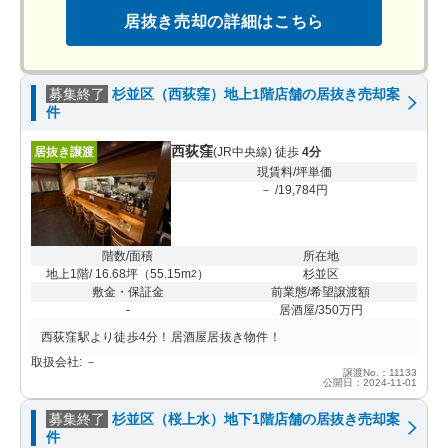
居抜き売却の詳細はこちら
募集終了
杉並区（西荻窪）地上1階店舗の居抜き売却案
件
西荻窪
居抜き譲渡
(JR中央線) 徒歩
4分
現賃料/坪単価
－ /19,784円
階数/面積
所在地
地上1階/ 16.68坪
（
55.15m
）
杉並区
2
敷金・保証金
前業態/希望譲渡額
-
居酒屋/350万円
西荻窪駅より徒歩4分！居酒屋居抜き物件！
取扱会社: －
譲渡No.：11133
公開日：2024-11-01
募集終了
杉並区（桜上水）地下1階店舗の居抜き売却案
件