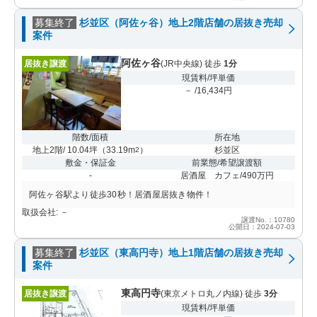
募集終了
杉並区（阿佐ヶ谷）地上2階店舗の居抜き売却
案件
阿佐ヶ谷
居抜き譲渡
(JR中央線) 徒歩
1分
現賃料/坪単価
－ /16,434円
階数/面積
所在地
地上2階/ 10.04坪
（
33.19m
）
杉並区
2
敷金・保証金
前業態/希望譲渡額
-
居酒屋 カフェ/490万円
阿佐ヶ谷駅より徒歩30秒！居酒屋居抜き物件！
取扱会社: －
譲渡No.：10780
公開日：2024-07-03
募集終了
杉並区（東高円寺）地上1階店舗の居抜き売却
案件
東高円寺
居抜き譲渡
(東京メトロ丸ノ内線) 徒歩
3分
現賃料/坪単価