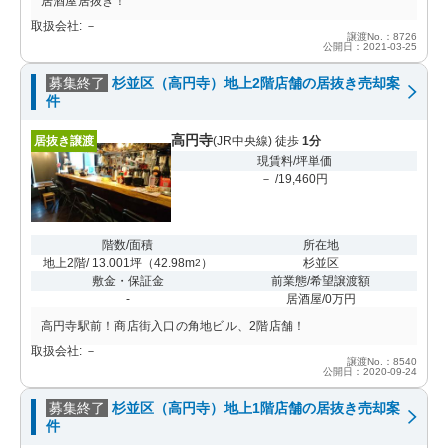
居酒屋居抜き！
取扱会社: －
譲渡No.：8726
公開日：2021-03-25
募集終了
杉並区（高円寺）地上2階店舗の居抜き売却案
件
高円寺
居抜き譲渡
(JR中央線) 徒歩
1分
現賃料/坪単価
－ /19,460円
階数/面積
所在地
地上2階/ 13.001坪
（
42.98m
）
杉並区
2
敷金・保証金
前業態/希望譲渡額
-
居酒屋/0万円
高円寺駅前！商店街入口の角地ビル、2階店舗！
取扱会社: －
譲渡No.：8540
公開日：2020-09-24
募集終了
杉並区（高円寺）地上1階店舗の居抜き売却案
件