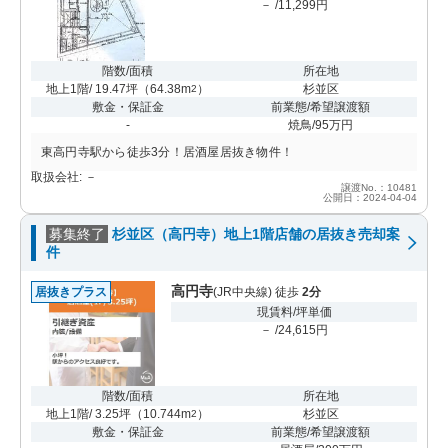
－ /11,299円
階数/面積
所在地
地上1階/ 19.47坪
（
64.38m
）
杉並区
2
敷金・保証金
前業態/希望譲渡額
-
焼鳥/95万円
東高円寺駅から徒歩3分！居酒屋居抜き物件！
取扱会社: －
譲渡No.：10481
公開日：2024-04-04
募集終了
杉並区（高円寺）地上1階店舗の居抜き売却案
件
高円寺
居抜きプラス
(JR中央線) 徒歩
2分
現賃料/坪単価
－ /24,615円
階数/面積
所在地
地上1階/ 3.25坪
（
10.744m
）
杉並区
2
敷金・保証金
前業態/希望譲渡額