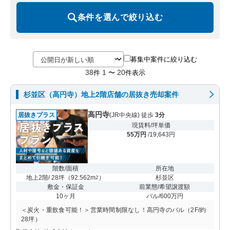
条件を選んで絞り込む
募集中案件に絞り込む
38
1
20
件
〜
件表示
杉並区（高円寺）地上2階店舗の居抜き売却案件
高円寺
居抜きプラス
(JR中央線) 徒歩
3分
現賃料/坪単価
55万円
/19,643円
階数/面積
所在地
地上2階/ 28坪
（
92.562m
）
杉並区
2
敷金・保証金
前業態/希望譲渡額
10ヶ月
バル/600万円
＜炭火・重飲食可能！＞営業時間制限なし！高円寺のバル（2F/約
28坪）