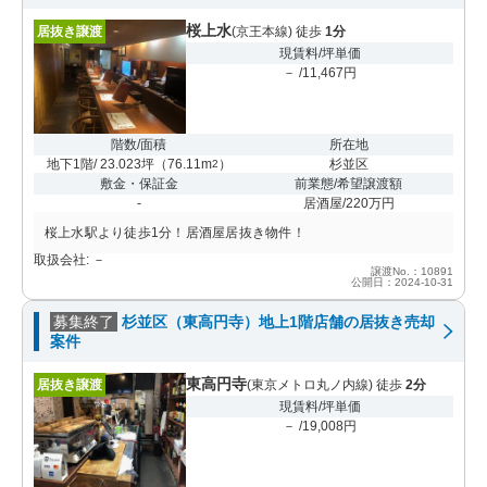
桜上水
居抜き譲渡
(京王本線) 徒歩
1分
現賃料/坪単価
－ /11,467円
階数/面積
所在地
地下1階/ 23.023坪
（
76.11m
）
杉並区
2
敷金・保証金
前業態/希望譲渡額
-
居酒屋/220万円
桜上水駅より徒歩1分！居酒屋居抜き物件！
取扱会社: －
譲渡No.：10891
公開日：2024-10-31
募集終了
杉並区（東高円寺）地上1階店舗の居抜き売却
案件
東高円寺
居抜き譲渡
(東京メトロ丸ノ内線) 徒歩
2分
現賃料/坪単価
－ /19,008円