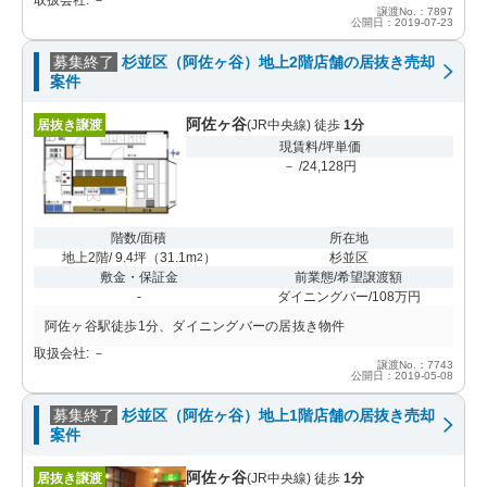
譲渡No.：7897
公開日：2019-07-23
募集終了
杉並区（阿佐ヶ谷）地上2階店舗の居抜き売却
案件
阿佐ヶ谷
居抜き譲渡
(JR中央線) 徒歩
1分
現賃料/坪単価
－ /24,128円
階数/面積
所在地
地上2階/ 9.4坪
（
31.1m
）
杉並区
2
敷金・保証金
前業態/希望譲渡額
-
ダイニングバー/108万円
阿佐ヶ谷駅徒歩1分、ダイニングバーの居抜き物件
取扱会社: －
譲渡No.：7743
公開日：2019-05-08
募集終了
杉並区（阿佐ヶ谷）地上1階店舗の居抜き売却
案件
阿佐ヶ谷
居抜き譲渡
(JR中央線) 徒歩
1分