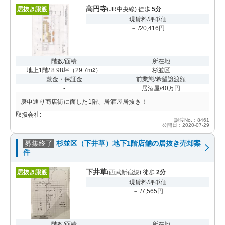
高円寺
居抜き譲渡
(JR中央線) 徒歩
5分
現賃料/坪単価
－ /20,416円
階数/面積
所在地
地上1階/ 8.98坪
（
29.7m
）
杉並区
2
敷金・保証金
前業態/希望譲渡額
-
居酒屋/40万円
庚申通り商店街に面した1階、居酒屋居抜き！
取扱会社: －
譲渡No.：8461
公開日：2020-07-29
募集終了
杉並区（下井草）地下1階店舗の居抜き売却案
件
下井草
居抜き譲渡
(西武新宿線) 徒歩
2分
現賃料/坪単価
－ /7,565円
階数/面積
所在地