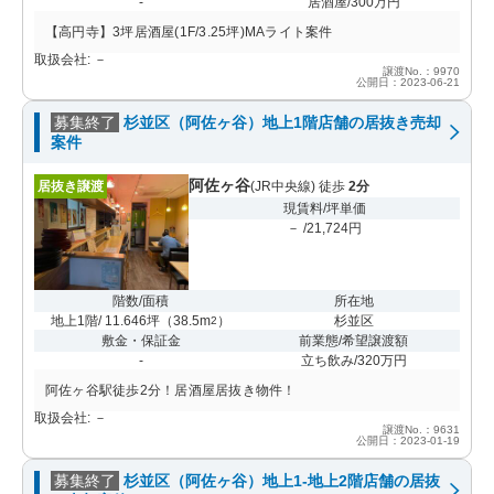
-
居酒屋/300万円
【高円寺】3坪居酒屋(1F/3.25坪)MAライト案件
取扱会社: －
譲渡No.：9970
公開日：2023-06-21
募集終了
杉並区（阿佐ヶ谷）地上1階店舗の居抜き売却
案件
阿佐ヶ谷
居抜き譲渡
(JR中央線) 徒歩
2分
現賃料/坪単価
－ /21,724円
階数/面積
所在地
地上1階/ 11.646坪
（
38.5m
）
杉並区
2
敷金・保証金
前業態/希望譲渡額
-
立ち飲み/320万円
阿佐ヶ谷駅徒歩2分！居酒屋居抜き物件！
取扱会社: －
譲渡No.：9631
公開日：2023-01-19
募集終了
杉並区（阿佐ヶ谷）地上1-地上2階店舗の居抜