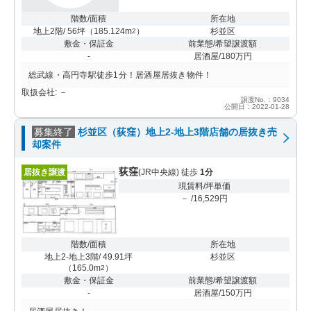
階数/面積
所在地
地上2階/ 56坪
（
185.124m
）
杉並区
2
敷金・保証金
前業態/希望譲渡額
-
居酒屋/180万円
総武線・高円寺駅徒歩1分！居酒屋居抜き物件！
取扱会社: －
譲渡No.：9034
公開日：2022-01-28
募集終了
杉並区（荻窪）地上2-地上3階店舗の居抜き売
却案件
荻窪
居抜き譲渡
(JR中央線) 徒歩
1分
現賃料/坪単価
－ /16,529円
階数/面積
所在地
地上2-地上3階/ 49.91坪
杉並区
（
165.0m
）
2
敷金・保証金
前業態/希望譲渡額
-
居酒屋/150万円