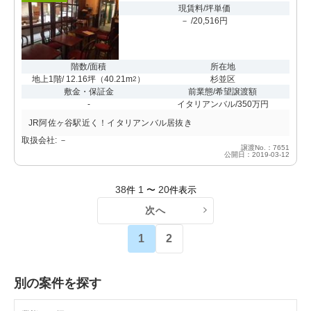
現賃料/坪単価
－ /20,516円
階数/面積
所在地
地上1階/ 12.16坪
（
40.21m
）
杉並区
2
敷金・保証金
前業態/希望譲渡額
-
イタリアンバル/350万円
JR阿佐ヶ谷駅近く！イタリアンバル居抜き
取扱会社: －
譲渡No.：7651
公開日：2019-03-12
38
1
20
件
〜
件表示
次へ
1
2
別の案件を探す