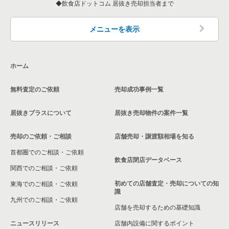
東京23区の和食の居抜き売却物件の案件一覧
飲食店ドットコム 居抜き売却担当者まで
墨田区の飲食店の居抜き売却物件の案件一覧
杉並区のその他の居抜き売却物件の案件一覧
東京23区の洋食の居抜き売却物件の案件一覧
品川区の飲食店の居抜き売却物件の案件一覧
メニューを表示
東京23区のその他の居抜き売却物件の案件一覧
大田区の飲食店の居抜き売却物件の案件一覧
ホーム
荒川区の飲食店の居抜き売却物件の案件一覧
無料査定のご依頼
売却成功事例一覧
中野区の飲食店の居抜き売却物件の案件一覧
居抜きプラスについて
居抜き売却物件の案件一覧
売却のご依頼・ご相談
店舗売却・譲渡額相場を知る
首都圏でのご相談・ご依頼
飲食店閉店データベース
関西でのご相談・ご依頼
初めての店舗査定・売却についての知
東海でのご相談・ご依頼
識
九州でのご相談・ご依頼
店舗を売却するための基礎知識
ニュースリリース
店舗内設備に関するポイント