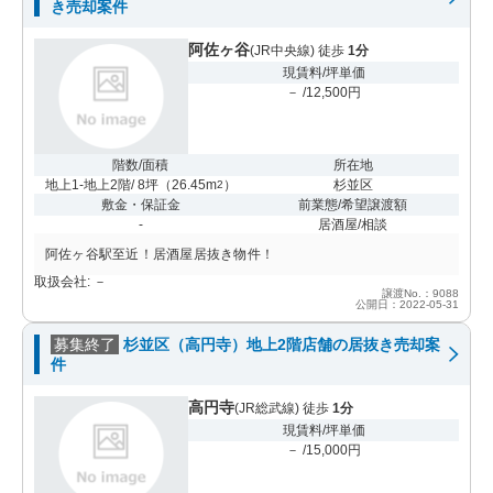
き売却案件
阿佐ヶ谷
(JR中央線) 徒歩
1分
現賃料/坪単価
－ /12,500円
階数/面積
所在地
地上1-地上2階/ 8坪
（
26.45m
）
杉並区
2
敷金・保証金
前業態/希望譲渡額
-
居酒屋/相談
阿佐ヶ谷駅至近！居酒屋居抜き物件！
取扱会社: －
譲渡No.：9088
公開日：2022-05-31
募集終了
杉並区（高円寺）地上2階店舗の居抜き売却案
件
高円寺
(JR総武線) 徒歩
1分
現賃料/坪単価
－ /15,000円