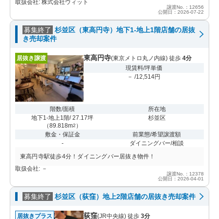
取扱会社: 株式会社ウィット
譲渡No.：12656
公開日：2026-07-22
募集終了
杉並区（東高円寺）地下1-地上1階店舗の居抜
き売却案件
東高円寺
居抜き譲渡
(東京メトロ丸ノ内線) 徒歩
4分
現賃料/坪単価
－ /12,514円
階数/面積
所在地
地下1-地上1階/ 27.17坪
杉並区
（
89.818m
）
2
敷金・保証金
前業態/希望譲渡額
-
ダイニングバー/相談
東高円寺駅徒歩4分！ダイニングバー居抜き物件！
取扱会社: －
譲渡No.：12378
公開日：2026-04-01
募集終了
杉並区（荻窪）地上2階店舗の居抜き売却案件
荻窪
居抜きプラス
(JR中央線) 徒歩
3分