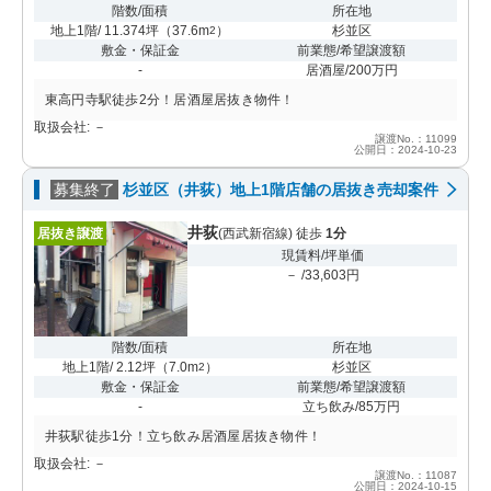
階数/面積
所在地
地上1階/ 11.374坪
（
37.6m
）
杉並区
2
敷金・保証金
前業態/希望譲渡額
-
居酒屋/200万円
東高円寺駅徒歩2分！居酒屋居抜き物件！
取扱会社: －
譲渡No.：11099
公開日：2024-10-23
募集終了
杉並区（井荻）地上1階店舗の居抜き売却案件
井荻
居抜き譲渡
(西武新宿線) 徒歩
1分
現賃料/坪単価
－ /33,603円
階数/面積
所在地
地上1階/ 2.12坪
（
7.0m
）
杉並区
2
敷金・保証金
前業態/希望譲渡額
-
立ち飲み/85万円
井荻駅徒歩1分！立ち飲み居酒屋居抜き物件！
取扱会社: －
譲渡No.：11087
公開日：2024-10-15