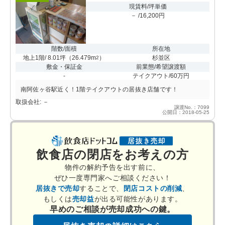
現賃料/坪単価
－ /16,200円
階数/面積
所在地
地上1階/ 8.01坪
（
26.479m
）
杉並区
2
敷金・保証金
前業態/希望譲渡額
-
テイクアウト/60万円
南阿佐ヶ谷駅近く！1階テイクアウトの居抜き店舗です！
取扱会社: －
譲渡No.：7099
公開日：2018-05-25
飲食店の閉店をお考えの方
物件の解約予告を出す前に、
ぜひ一度専門家へご相談ください！
居抜きで売却
することで、
閉店コストの削減
、
もしくは
売却益
が出る可能性があります。
早めのご相談が売却成功への鍵。