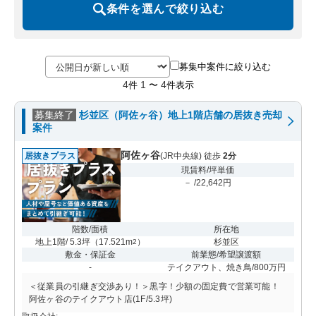
条件を選んで絞り込む
募集中案件に絞り込む
4
1
4
件
〜
件表示
募集終了
杉並区（阿佐ヶ谷）地上1階店舗の居抜き売却
案件
阿佐ヶ谷
居抜きプラス
(JR中央線) 徒歩
2分
現賃料/坪単価
－ /22,642円
階数/面積
所在地
地上1階/ 5.3坪
（
17.521m
）
杉並区
2
敷金・保証金
前業態/希望譲渡額
-
テイクアウト、焼き鳥/800万円
＜従業員の引継ぎ交渉あり！＞黒字！少額の固定費で営業可能！
阿佐ヶ谷のテイクアウト店(1F/5.3坪)