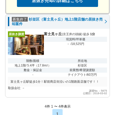
居抜き売却の詳細はこちら
募集終了
杉並区（富士見ヶ丘）地上1階店舗の居抜き売
却案件
富士見ヶ丘
居抜き譲渡
(京王井の頭線) 徒歩
1分
現賃料/坪単価
－ /18,525円
階数/面積
所在地
地上1階/ 5.4坪
（
17.8m
）
杉並区
2
敷金・保証金
前業態/希望譲渡額
-
テイクアウト/60万円
富士見ヶ丘駅徒歩1分！駅前商店街沿いの1階路面店舗です！！
取扱会社: －
譲渡No.：5875
公開日：2016-03-02
4
1
4
件
〜
件表示
1