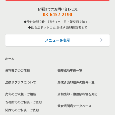
東京23区の居酒屋・ダイニングバーの居抜き売却物件の案件一
杉並区の専門料理の居抜き売却物件の案件一覧
覧
その他の居抜き売却物件の案件一覧
江戸川区の飲食店の居抜き売却物件の案件一覧
お電話でのお問い合わせ先
杉並区の和食の居抜き売却物件の案件一覧
03-6452-2190
東京23区の専門料理の居抜き売却物件の案件一覧
杉並区の飲食店の居抜き売却物件の案件一覧
受付時間 9時～17時（土・日・祝祭日を除く）
杉並区の洋食の居抜き売却物件の案件一覧
東京23区の和食の居抜き売却物件の案件一覧
飲食店ドットコム 居抜き売却担当者まで
墨田区の飲食店の居抜き売却物件の案件一覧
杉並区のその他の居抜き売却物件の案件一覧
東京23区の洋食の居抜き売却物件の案件一覧
品川区の飲食店の居抜き売却物件の案件一覧
メニューを表示
東京23区のその他の居抜き売却物件の案件一覧
大田区の飲食店の居抜き売却物件の案件一覧
ホーム
荒川区の飲食店の居抜き売却物件の案件一覧
無料査定のご依頼
売却成功事例一覧
中野区の飲食店の居抜き売却物件の案件一覧
居抜きプラスについて
居抜き売却物件の案件一覧
売却のご依頼・ご相談
店舗売却・譲渡額相場を知る
首都圏でのご相談・ご依頼
飲食店閉店データベース
関西でのご相談・ご依頼