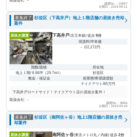
取扱会社: －
譲渡No.：10807
公開日：2024-09-11
募集終了
杉並区（下高井戸）地上１階店舗の居抜き売却
案件
下高井戸
居抜き譲渡
(京王本線) 徒歩
9分
現賃料/坪単価
－ /22,272円
階数/面積
所在地
地上１階/ 8.98坪
（
29.7m
）
杉並区
2
敷金・保証金
前業態/希望譲渡額
-
テイクアウト/85万円
下高井戸ロードサイド！テイクアウト店の居抜き案件！
取扱会社: －
譲渡No.：9884
公開日：2023-05-26
募集終了
杉並区（南阿佐ヶ谷）地上1階店舗の居抜き売
却案件
南阿佐ヶ谷
居抜き譲渡
(東京メトロ丸ノ内線) 徒歩
2分