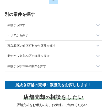
別の案件を探す
業態から探す
エリアから探す
ラーメンの居抜き売却物件の案件一覧
東京23区の市区町村から案件を探す
フランス料理の居抜き売却物件の案件一覧
東京23区の飲食店の居抜き売却物件の案件一覧
業態から東京23区の案件を探す
イタリア料理の居抜き売却物件の案件一覧
東京都下の飲食店の居抜き売却物件の案件一覧
目黒区の飲食店の居抜き売却物件の案件一覧
業態から杉並区の案件を探す
中華の居抜き売却物件の案件一覧
千葉県の飲食店の居抜き売却物件の案件一覧
渋谷区の飲食店の居抜き売却物件の案件一覧
東京23区のラーメンの居抜き売却物件の案件一覧
そば・うどんの居抜き売却物件の案件一覧
埼玉県の飲食店の居抜き売却物件の案件一覧
世田谷区の飲食店の居抜き売却物件の案件一覧
東京23区のフランス料理の居抜き売却物件の案件一覧
杉並区のラーメンの居抜き売却物件の案件一覧
居抜き店舗の売却・譲渡先をお探しします！
寿司の居抜き売却物件の案件一覧
神奈川県の飲食店の居抜き売却物件の案件一覧
新宿区の飲食店の居抜き売却物件の案件一覧
東京23区のイタリア料理の居抜き売却物件の案件一覧
杉並区のイタリア料理の居抜き売却物件の案件一覧
店舗売却
相談をしたい
の
焼肉の居抜き売却物件の案件一覧
大阪府の飲食店の居抜き売却物件の案件一覧
葛飾区の飲食店の居抜き売却物件の案件一覧
東京23区の中華の居抜き売却物件の案件一覧
杉並区の中華の居抜き売却物件の案件一覧
店舗売却をお考えの方、お気軽にご連絡ください。