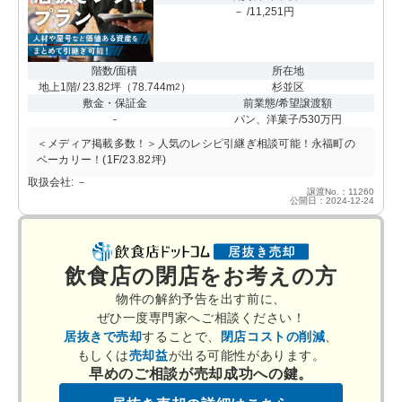
－ /11,251円
階数/面積
所在地
地上1階/ 23.82坪
（
78.744m
）
杉並区
2
敷金・保証金
前業態/希望譲渡額
-
パン、洋菓子/530万円
＜メディア掲載多数！＞人気のレシピ引継ぎ相談可能！永福町の
ベーカリー！(1F/23.82坪)
取扱会社: －
譲渡No.：11260
公開日：2024-12-24
飲食店の閉店をお考えの方
物件の解約予告を出す前に、
ぜひ一度専門家へご相談ください！
居抜きで売却
することで、
閉店コストの削減
、
もしくは
売却益
が出る可能性があります。
早めのご相談が売却成功への鍵。