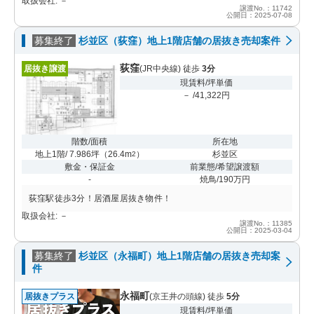
取扱会社: －
譲渡No.：11742
公開日：2025-07-08
募集終了
杉並区（荻窪）地上1階店舗の居抜き売却案件
荻窪
居抜き譲渡
(JR中央線) 徒歩
3分
現賃料/坪単価
－ /41,322円
階数/面積
所在地
地上1階/ 7.986坪
（
26.4m
）
杉並区
2
敷金・保証金
前業態/希望譲渡額
-
焼鳥/190万円
荻窪駅徒歩3分！居酒屋居抜き物件！
取扱会社: －
譲渡No.：11385
公開日：2025-03-04
募集終了
杉並区（永福町）地上1階店舗の居抜き売却案
件
永福町
居抜きプラス
(京王井の頭線) 徒歩
5分
現賃料/坪単価