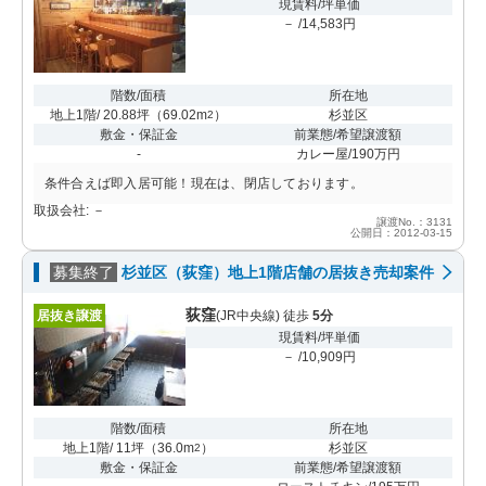
現賃料/坪単価
－ /14,583円
階数/面積
所在地
地上1階/ 20.88坪
（
69.02m
）
杉並区
2
敷金・保証金
前業態/希望譲渡額
-
カレー屋/190万円
条件合えば即入居可能！現在は、閉店しております。
取扱会社: －
譲渡No.：3131
公開日：2012-03-15
募集終了
杉並区（荻窪）地上1階店舗の居抜き売却案件
荻窪
居抜き譲渡
(JR中央線) 徒歩
5分
現賃料/坪単価
－ /10,909円
階数/面積
所在地
地上1階/ 11坪
（
36.0m
）
杉並区
2
敷金・保証金
前業態/希望譲渡額