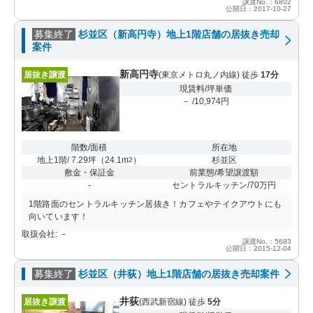
譲渡No.：6802
公開日：2017-10-27
募集終了
杉並区（新高円寺）地上1階店舗の居抜き売却
案件
新高円寺
居抜き譲渡
(東京メトロ丸ノ内線) 徒歩
17分
現賃料/坪単価
－ /10,974円
階数/面積
所在地
地上1階/ 7.29坪
（
24.1m
）
杉並区
2
敷金・保証金
前業態/希望譲渡額
-
セントラルキッチン/70万円
1階路面のセントラルキッチン居抜き！カフェやテイクアウトにも
向いています！
取扱会社: －
譲渡No.：5683
公開日：2015-12-04
募集終了
杉並区（井荻）地上1階店舗の居抜き売却案件
井荻
居抜き譲渡
(西武新宿線) 徒歩
5分