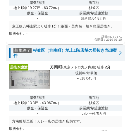
階数/面積
所在地
地上1階/ 19.27坪
（
63.72m
）
杉並区
2
敷金・保証金
前業態/希望譲渡額
-
焼き鳥/64.8万円
京王線八幡山駅より徒歩1分！路面・美内装・焼き鳥屋居抜き。
取扱会社: －
譲渡No.：7671
公開日：2019-05-15
募集終了
杉並区（方南町）地上1階店舗の居抜き売却案
件
方南町
居抜き譲渡
(東京メトロ丸ノ内線) 徒歩
2分
現賃料/坪単価
－ /18,045円
階数/面積
所在地
地上1階/ 13.3坪
（
43.967m
）
杉並区
2
敷金・保証金
前業態/希望譲渡額
-
カレー/470万円
方南町駅至近！カレー店の居抜き店舗です。
取扱会社: －