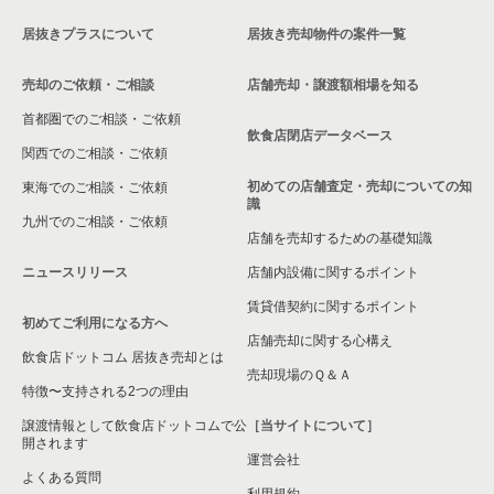
居抜きプラスについて
居抜き売却物件の案件一覧
売却のご依頼・ご相談
店舗売却・譲渡額相場を知る
首都圏でのご相談・ご依頼
飲食店閉店データベース
関西でのご相談・ご依頼
初めての店舗査定・売却についての知
東海でのご相談・ご依頼
識
九州でのご相談・ご依頼
店舗を売却するための基礎知識
ニュースリリース
店舗内設備に関するポイント
賃貸借契約に関するポイント
初めてご利用になる方へ
店舗売却に関する心構え
飲食店ドットコム 居抜き売却とは
売却現場のＱ＆Ａ
特徴〜支持される2つの理由
譲渡情報として飲食店ドットコムで公
［当サイトについて］
開されます
運営会社
よくある質問
利用規約