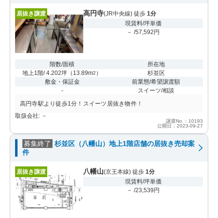
高円寺
居抜き譲渡
(JR中央線) 徒歩
1分
現賃料/坪単価
－ /57,592円
階数/面積
所在地
地上1階/ 4.202坪
（
13.89m
）
杉並区
2
敷金・保証金
前業態/希望譲渡額
-
スイーツ/相談
高円寺駅より徒歩1分！スイーツ居抜き物件！
取扱会社: －
譲渡No.：10193
公開日：2023-09-27
募集終了
杉並区（八幡山）地上1階店舗の居抜き売却案
件
八幡山
居抜き譲渡
(京王本線) 徒歩
1分
現賃料/坪単価
－ /23,539円