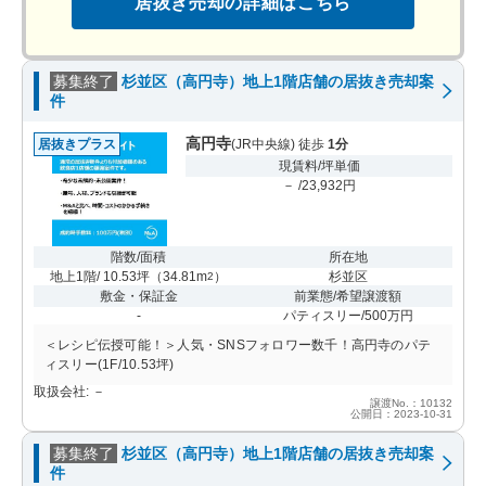
居抜き売却の詳細はこちら
募集終了
杉並区（高円寺）地上1階店舗の居抜き売却案
件
高円寺
居抜きプラス
(JR中央線) 徒歩
1分
現賃料/坪単価
－ /23,932円
階数/面積
所在地
地上1階/ 10.53坪
（
34.81m
）
杉並区
2
敷金・保証金
前業態/希望譲渡額
-
パティスリー/500万円
＜レシピ伝授可能！＞人気・SNSフォロワー数千！高円寺のパテ
ィスリー(1F/10.53坪)
取扱会社: －
譲渡No.：10132
公開日：2023-10-31
募集終了
杉並区（高円寺）地上1階店舗の居抜き売却案
件