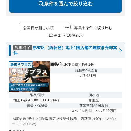
条件を選んで絞り込む
募集中案件に絞り込む
10
1
10
件
〜
件表示
募集終了
杉並区（西荻窪）地上1階店舗の居抜き売却案
件
西荻窪
居抜きプラス
(JR中央線) 徒歩
1分
現賃料/坪単価
－ /17,621円
階数/面積
所在地
地上1階/ 9.08坪
（
30.017m
）
杉並区
2
敷金・保証金
前業態/希望譲渡額
-
スペイン料理、バル/440万円
＜駅徒歩1分！＞1階路面店で視認性抜群！西荻窪のダイニングバ
ー（1F/9.08坪)