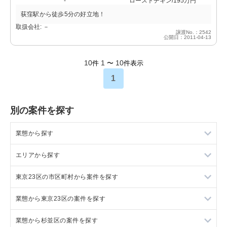
-
ローストチキン/195万円
荻窪駅から徒歩5分の好立地！
取扱会社: －
譲渡No.：2542
公開日：2011-04-13
10
1
10
件
〜
件表示
1
別の案件を探す
業態から探す
エリアから探す
ラーメンの居抜き売却物件の案件一覧
東京23区の市区町村から案件を探す
フランス料理の居抜き売却物件の案件一覧
東京23区の飲食店の居抜き売却物件の案件一覧
業態から東京23区の案件を探す
イタリア料理の居抜き売却物件の案件一覧
東京都下の飲食店の居抜き売却物件の案件一覧
目黒区の飲食店の居抜き売却物件の案件一覧
業態から杉並区の案件を探す
中華の居抜き売却物件の案件一覧
千葉県の飲食店の居抜き売却物件の案件一覧
渋谷区の飲食店の居抜き売却物件の案件一覧
東京23区のラーメンの居抜き売却物件の案件一覧