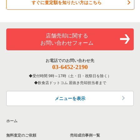
すぐに査定額を知りたい方はこちら
居酒屋・ダイニングバーの居抜き売却物件の案件一覧
練馬区の飲食店の居抜き売却物件の案件一覧
東京23区のお弁当・惣菜・デリの居抜き売却物件の案件一覧
杉並区のカラオケ・パブ・スナックの居抜き売却物件の案件一
覧
専門料理の居抜き売却物件の案件一覧
豊島区の飲食店の居抜き売却物件の案件一覧
東京23区のカラオケ・パブ・スナックの居抜き売却物件の案件
一覧
杉並区のバーの居抜き売却物件の案件一覧
和食の居抜き売却物件の案件一覧
文京区の飲食店の居抜き売却物件の案件一覧
店舗売却に関する
東京23区のバーの居抜き売却物件の案件一覧
杉並区の居酒屋・ダイニングバーの居抜き売却物件の案件一覧
お問い合わせフォーム
洋食の居抜き売却物件の案件一覧
北区の飲食店の居抜き売却物件の案件一覧
東京23区の居酒屋・ダイニングバーの居抜き売却物件の案件一
杉並区の専門料理の居抜き売却物件の案件一覧
覧
その他の居抜き売却物件の案件一覧
江戸川区の飲食店の居抜き売却物件の案件一覧
お電話でのお問い合わせ先
杉並区の和食の居抜き売却物件の案件一覧
03-6452-2190
東京23区の専門料理の居抜き売却物件の案件一覧
杉並区の飲食店の居抜き売却物件の案件一覧
受付時間 9時～17時（土・日・祝祭日を除く）
杉並区の洋食の居抜き売却物件の案件一覧
東京23区の和食の居抜き売却物件の案件一覧
飲食店ドットコム 居抜き売却担当者まで
墨田区の飲食店の居抜き売却物件の案件一覧
杉並区のその他の居抜き売却物件の案件一覧
東京23区の洋食の居抜き売却物件の案件一覧
品川区の飲食店の居抜き売却物件の案件一覧
メニューを表示
東京23区のその他の居抜き売却物件の案件一覧
大田区の飲食店の居抜き売却物件の案件一覧
ホーム
荒川区の飲食店の居抜き売却物件の案件一覧
無料査定のご依頼
売却成功事例一覧
中野区の飲食店の居抜き売却物件の案件一覧