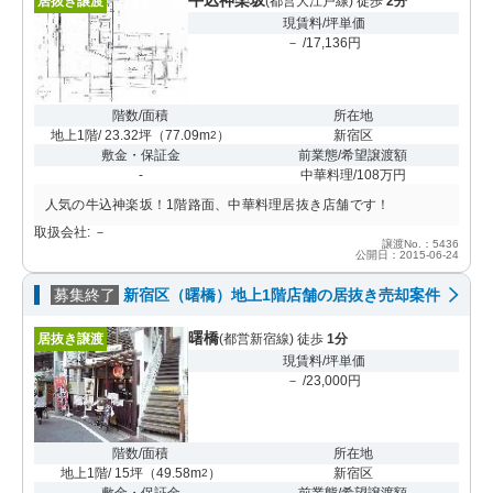
居抜き譲渡
(都営大江戸線) 徒歩
2分
現賃料/坪単価
－ /17,136円
階数/面積
所在地
地上1階/ 23.32坪
（
77.09m
）
新宿区
2
敷金・保証金
前業態/希望譲渡額
-
中華料理/108万円
人気の牛込神楽坂！1階路面、中華料理居抜き店舗です！
取扱会社: －
譲渡No.：5436
公開日：2015-06-24
募集終了
新宿区（曙橋）地上1階店舗の居抜き売却案件
曙橋
居抜き譲渡
(都営新宿線) 徒歩
1分
現賃料/坪単価
－ /23,000円
階数/面積
所在地
地上1階/ 15坪
（
49.58m
）
新宿区
2
敷金・保証金
前業態/希望譲渡額