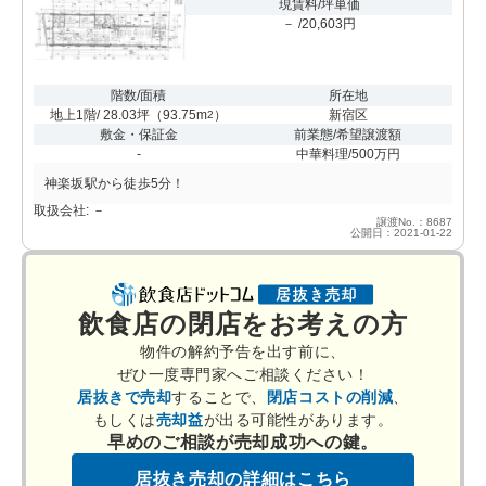
現賃料/坪単価
－ /20,603円
階数/面積
所在地
地上1階/ 28.03坪
（
93.75m
）
新宿区
2
敷金・保証金
前業態/希望譲渡額
-
中華料理/500万円
神楽坂駅から徒歩5分！
取扱会社: －
譲渡No.：8687
公開日：2021-01-22
飲食店の閉店をお考えの方
物件の解約予告を出す前に、
ぜひ一度専門家へご相談ください！
居抜きで売却
することで、
閉店コストの削減
、
もしくは
売却益
が出る可能性があります。
早めのご相談が売却成功への鍵。
居抜き売却の詳細はこちら