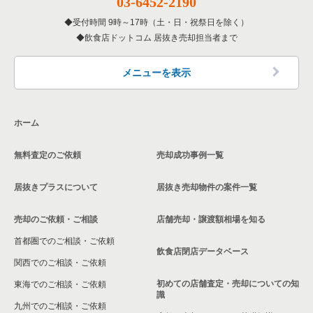
03-6452-2190
東京23区の専門料理の居抜き売却物件の案件一覧
杉並区の飲食店の居抜き売却物件の案件一覧
受付時間 9時～17時（土・日・祝祭日を除く）
新宿区の和食の居抜き売却物件の案件一覧
東京23区の和食の居抜き売却物件の案件一覧
飲食店ドットコム 居抜き売却担当者まで
墨田区の飲食店の居抜き売却物件の案件一覧
新宿区の洋食の居抜き売却物件の案件一覧
東京23区の洋食の居抜き売却物件の案件一覧
品川区の飲食店の居抜き売却物件の案件一覧
メニューを表示
新宿区のその他の居抜き売却物件の案件一覧
東京23区のその他の居抜き売却物件の案件一覧
大田区の飲食店の居抜き売却物件の案件一覧
ホーム
荒川区の飲食店の居抜き売却物件の案件一覧
無料査定のご依頼
売却成功事例一覧
中野区の飲食店の居抜き売却物件の案件一覧
居抜きプラスについて
居抜き売却物件の案件一覧
売却のご依頼・ご相談
店舗売却・譲渡額相場を知る
首都圏でのご相談・ご依頼
飲食店閉店データベース
関西でのご相談・ご依頼
初めての店舗査定・売却についての知
東海でのご相談・ご依頼
識
九州でのご相談・ご依頼