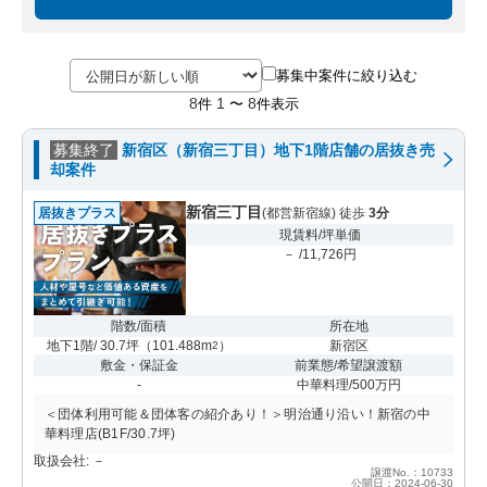
募集中案件に絞り込む
8
1
8
件
〜
件表示
募集終了
新宿区（新宿三丁目）地下1階店舗の居抜き売
却案件
新宿三丁目
居抜きプラス
(都営新宿線) 徒歩
3分
現賃料/坪単価
－ /11,726円
階数/面積
所在地
地下1階/ 30.7坪
（
101.488m
）
新宿区
2
敷金・保証金
前業態/希望譲渡額
-
中華料理/500万円
＜団体利用可能＆団体客の紹介あり！＞明治通り沿い！新宿の中
華料理店(B1F/30.7坪)
取扱会社: －
譲渡No.：10733
公開日：2024-06-30