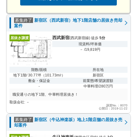
募集終了
新宿区（西武新宿）地下1階店舗の居抜き売却
案件
西武新宿
居抜き譲渡
(西武新宿線) 徒歩
5分
現賃料/坪単価
－ /19,819円
階数/面積
所在地
地下1階/ 30.77坪
（
101.73m
）
新宿区
2
敷金・保証金
前業態/希望譲渡額
-
中華料理/280万円
職安通りの地下1階、中華料理居抜き！
取扱会社: －
譲渡No.：8070
公開日：2019-11-22
募集終了
新宿区（牛込神楽坂）地上1階店舗の居抜き売
却案件
牛込神楽坂