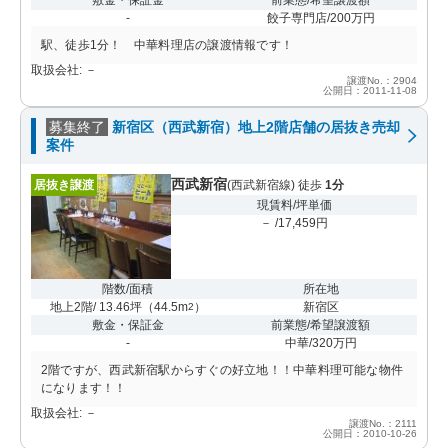
-
餃子専門店/200万円
駅、徒歩1分！ 中華料理店の譲渡情報です！
取扱会社: －
譲渡No.：2904
公開日：2011-11-08
募集終了
新宿区（西武新宿）地上2階店舗の居抜き売却
案件
西武新宿
居抜き譲渡
(西武新宿線) 徒歩
1分
現賃料/坪単価
－ /17,459円
階数/面積
所在地
地上2階/ 13.46坪
（
44.5m
）
新宿区
2
敷金・保証金
前業態/希望譲渡額
-
中華/320万円
2階ですが、西武新宿駅からすぐの好立地！！中華料理可能な物件
になります！！
取扱会社: －
譲渡No.：2111
公開日：2010-10-26