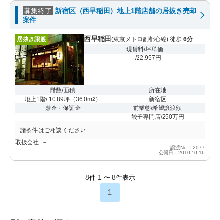
募集終了
新宿区（西早稲田）地上1階店舗の居抜き売却
案件
西早稲田
居抜き譲渡
(東京メトロ副都心線) 徒歩
6分
現賃料/坪単価
－ /22,957円
階数/面積
所在地
地上1階/ 10.89坪
（
36.0m
）
新宿区
2
敷金・保証金
前業態/希望譲渡額
-
餃子専門店/250万円
諸条件はご相談ください
取扱会社: －
譲渡No.：2077
公開日：2010-10-16
8
1
8
件
〜
件表示
1