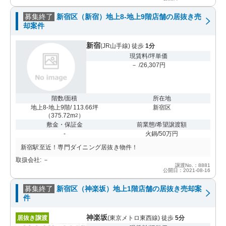
募集終了
新宿区（新宿）地上8-地上9階店舗の居抜き売
却案件
新宿
(JR山手線) 徒歩
1分
現賃料/坪単価
－ /26,307円
階数/面積
所在地
地上8-地上9階/ 113.66坪
新宿区
（
375.72m
）
2
敷金・保証金
前業態/希望譲渡額
-
火鍋/50万円
新宿駅至近！専門ダイニング居抜き物件！
取扱会社: －
譲渡No.：8881
公開日：2021-08-16
募集終了
新宿区（神楽坂）地上1階店舗の居抜き売却案
件
神楽坂
居抜き譲渡
(東京メトロ東西線) 徒歩
5分