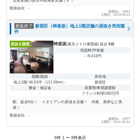
営業実績のある内装美装店舗です！
取扱会社: －
譲渡No.：3951
公開日：2013-03-13
募集終了
新宿区（神楽坂）地上1階店舗の居抜き売却案
件
神楽坂
居抜き譲渡
(東京メトロ東西線) 徒歩
5分
現賃料/坪単価
－ /9,419円
階数/面積
所在地
地上1階/ 36.63坪
（
121.09m
）
新宿区
2
敷金・保証金
前業態/希望譲渡額
-
フランス料理/280万円
駅、徒歩5分！ イタリアンの居抜き店舗！ 内装、厨房など美
装！
取扱会社: －
譲渡No.：2677
公開日：2011-08-31
8
1
8
件
〜
件表示