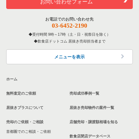
お問い合わせフォーム
洋食の居抜き売却物件の案件一覧
北区の飲食店の居抜き売却物件の案件一覧
東京23区の居酒屋・ダイニングバーの居抜き売却物件の案件一
新宿区の居酒屋・ダイニングバーの居抜き売却物件の案件一覧
覧
その他の居抜き売却物件の案件一覧
江戸川区の飲食店の居抜き売却物件の案件一覧
お電話でのお問い合わせ先
新宿区の専門料理の居抜き売却物件の案件一覧
03-6452-2190
東京23区の専門料理の居抜き売却物件の案件一覧
杉並区の飲食店の居抜き売却物件の案件一覧
受付時間 9時～17時（土・日・祝祭日を除く）
新宿区の和食の居抜き売却物件の案件一覧
東京23区の和食の居抜き売却物件の案件一覧
飲食店ドットコム 居抜き売却担当者まで
墨田区の飲食店の居抜き売却物件の案件一覧
新宿区の洋食の居抜き売却物件の案件一覧
東京23区の洋食の居抜き売却物件の案件一覧
品川区の飲食店の居抜き売却物件の案件一覧
メニューを表示
新宿区のその他の居抜き売却物件の案件一覧
東京23区のその他の居抜き売却物件の案件一覧
大田区の飲食店の居抜き売却物件の案件一覧
ホーム
荒川区の飲食店の居抜き売却物件の案件一覧
無料査定のご依頼
売却成功事例一覧
中野区の飲食店の居抜き売却物件の案件一覧
居抜きプラスについて
居抜き売却物件の案件一覧
売却のご依頼・ご相談
店舗売却・譲渡額相場を知る
首都圏でのご相談・ご依頼
飲食店閉店データベース