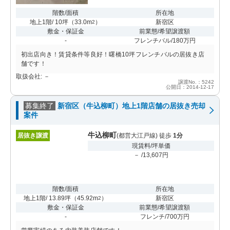
階数/面積
所在地
地上1階/ 10坪
（
33.0m
）
新宿区
2
敷金・保証金
前業態/希望譲渡額
-
フレンチバル/180万円
初出店向き！賃貸条件等良好！曙橋10坪フレンチバルの居抜き店
舗です！
取扱会社: －
譲渡No.：5242
公開日：2014-12-17
募集終了
新宿区（牛込柳町）地上1階店舗の居抜き売却
案件
牛込柳町
居抜き譲渡
(都営大江戸線) 徒歩
1分
現賃料/坪単価
－ /13,607円
階数/面積
所在地
地上1階/ 13.89坪
（
45.92m
）
新宿区
2
敷金・保証金
前業態/希望譲渡額
-
フレンチ/700万円