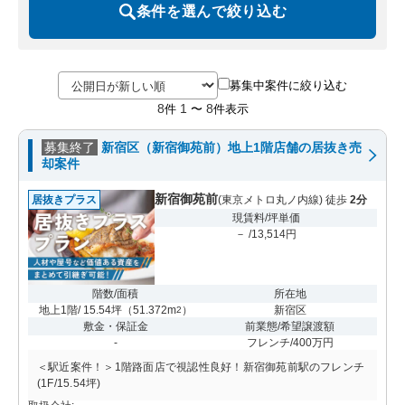
条件を選んで絞り込む
募集中案件に絞り込む
8
1
8
件
〜
件表示
募集終了
新宿区（新宿御苑前）地上1階店舗の居抜き売
却案件
新宿御苑前
居抜きプラス
(東京メトロ丸ノ内線) 徒歩
2分
現賃料/坪単価
－ /13,514円
階数/面積
所在地
地上1階/ 15.54坪
（
51.372m
）
新宿区
2
敷金・保証金
前業態/希望譲渡額
-
フレンチ/400万円
＜駅近案件！＞1階路面店で視認性良好！新宿御苑前駅のフレンチ
(1F/15.54坪)