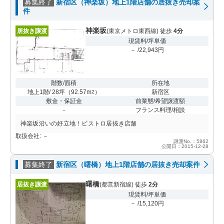
募集終了
新宿区（神楽坂）地上1階店舗の居抜き売却案
件
神楽坂
居抜き譲渡
(東京メトロ東西線) 徒歩
4分
現賃料/坪単価
－ /22,943円
階数/面積
所在地
地上1階/ 28坪
（
92.57m
）
新宿区
2
敷金・保証金
前業態/希望譲渡額
-
フランス料理/相談
神楽坂沿いの好立地！ビストロ居抜き店舗
取扱会社: －
譲渡No.：5862
公開日：2015-12-28
募集終了
新宿区（曙橋）地上1階店舗の居抜き売却案件
曙橋
居抜き譲渡
(都営新宿線) 徒歩
2分
現賃料/坪単価
－ /15,120円