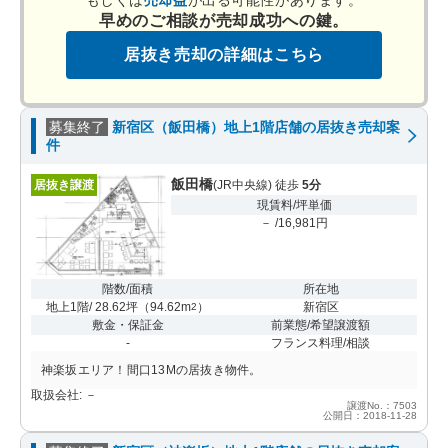
早めのご相談が売却成功への鍵。
居抜き売却の詳細はこちら
募集終了
新宿区（飯田橋）地上1階店舗の居抜き売却案
件
飯田橋
居抜き譲渡
(JR中央線) 徒歩
5分
現賃料/坪単価
－ /16,981円
階数/面積
所在地
地上1階/ 28.62坪
（
94.62m
）
新宿区
2
敷金・保証金
前業態/希望譲渡額
-
フランス料理/相談
神楽坂エリア！間口13Mの居抜き物件。
取扱会社: －
譲渡No.：7503
公開日：2018-11-28