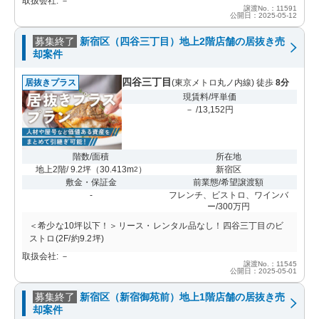
取扱会社: －
譲渡No.：11591
公開日：2025-05-12
募集終了
新宿区（四谷三丁目）地上2階店舗の居抜き売
却案件
四谷三丁目
居抜きプラス
(東京メトロ丸ノ内線) 徒歩
8分
現賃料/坪単価
－ /13,152円
階数/面積
所在地
地上2階/ 9.2坪
（
30.413m
）
新宿区
2
敷金・保証金
前業態/希望譲渡額
-
フレンチ、ビストロ、ワインバ
ー/300万円
＜希少な10坪以下！＞リース・レンタル品なし！四谷三丁目のビ
ストロ(2F/約9.2坪)
取扱会社: －
譲渡No.：11545
公開日：2025-05-01
募集終了
新宿区（新宿御苑前）地上1階店舗の居抜き売
却案件