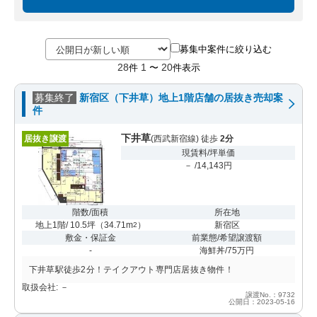
募集中案件に絞り込む
28
1
20
件
〜
件表示
募集終了
新宿区（下井草）地上1階店舗の居抜き売却案
件
下井草
居抜き譲渡
(西武新宿線) 徒歩
2分
現賃料/坪単価
－ /14,143円
階数/面積
所在地
地上1階/ 10.5坪
（
34.71m
）
新宿区
2
敷金・保証金
前業態/希望譲渡額
-
海鮮丼/75万円
下井草駅徒歩2分！テイクアウト専門店居抜き物件！
取扱会社: －
譲渡No.：9732
公開日：2023-05-16