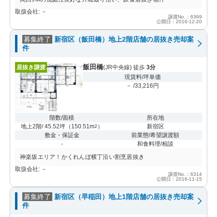
取扱会社: －
譲渡No.：6369
公開日：2016-12-20
募集終了
新宿区（飯田橋）地上2階店舗の居抜き売却案
件
飯田橋
居抜き譲渡
(JR中央線) 徒歩
3分
現賃料/坪単価
－ /33,216円
階数/面積
所在地
地上2階/ 45.52坪
（
150.51m
）
新宿区
2
敷金・保証金
前業態/希望譲渡額
-
和食料理/相談
神楽坂エリア！かくれんぼ横丁沿い割烹居抜き
取扱会社: －
譲渡No.：6314
公開日：2016-11-15
募集終了
新宿区（早稲田）地上1階店舗の居抜き売却案
件