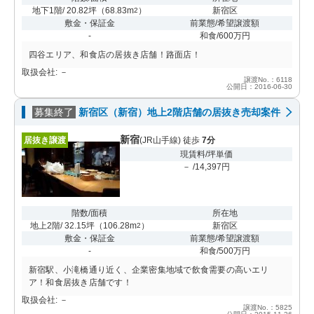
地下1階/ 20.82坪
（
68.83m
）
新宿区
2
敷金・保証金
前業態/希望譲渡額
-
和食/600万円
四谷エリア、和食店の居抜き店舗！路面店！
取扱会社: －
譲渡No.：6118
公開日：2016-06-30
募集終了
新宿区（新宿）地上2階店舗の居抜き売却案件
新宿
居抜き譲渡
(JR山手線) 徒歩
7分
現賃料/坪単価
－ /14,397円
階数/面積
所在地
地上2階/ 32.15坪
（
106.28m
）
新宿区
2
敷金・保証金
前業態/希望譲渡額
-
和食/500万円
新宿駅、小滝橋通り近く、企業密集地域で飲食需要の高いエリ
ア！和食居抜き店舗です！
取扱会社: －
譲渡No.：5825