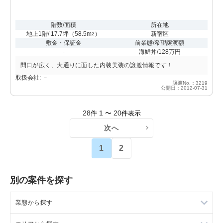
階数/面積
所在地
地上1階/ 17.7坪
（
58.5m
）
新宿区
2
敷金・保証金
前業態/希望譲渡額
-
海鮮丼/128万円
間口が広く、大通りに面した内装美装の譲渡情報です！
取扱会社: －
譲渡No.：3219
公開日：2012-07-31
28
1
20
件
〜
件表示
次へ
1
2
別の案件を探す
業態から探す