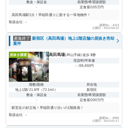
敷金・保証金
前業態/希望譲渡額
-
定食屋/105万円
高田馬場駅1分！早稲田通りに面する一等地物件！
取扱会社: －
譲渡No.：4113
公開日：2013-04-22
募集終了
新宿区（高田馬場）地上1階店舗の居抜き売却
案件
高田馬場
居抜き譲渡
(JR山手線) 徒歩
3分
現賃料/坪単価
－ /39,450円
階数/面積
所在地
地上1階/ 21.8坪
（
72.1m
）
新宿区
2
敷金・保証金
前業態/希望譲渡額
-
定食屋/200万円
駅至近の好立地！早稲田通り沿いの1階路面！
取扱会社: －
譲渡No.：3900
公開日：2013-01-17