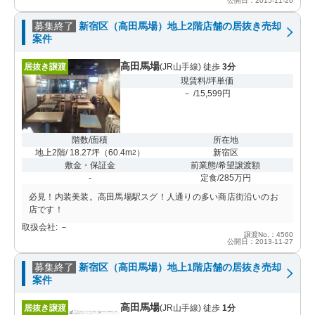
公開日：2015-11-26
募集終了
新宿区（高田馬場）地上2階店舗の居抜き売却
案件
高田馬場
居抜き譲渡
(JR山手線) 徒歩
3分
現賃料/坪単価
－ /15,599円
階数/面積
所在地
地上2階/ 18.27坪
（
60.4m
）
新宿区
2
敷金・保証金
前業態/希望譲渡額
-
定食/285万円
必見！内装美装。高田馬場駅スグ！人通りの多い商店街沿いのお
店です！
取扱会社: －
譲渡No.：4560
公開日：2013-11-27
募集終了
新宿区（高田馬場）地上1階店舗の居抜き売却
案件
高田馬場
居抜き譲渡
(JR山手線) 徒歩
1分