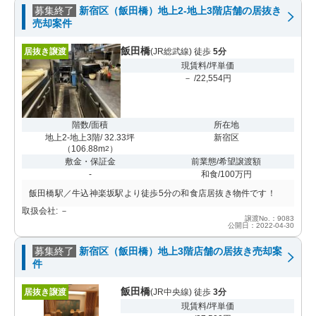
募集終了
新宿区（飯田橋）地上2-地上3階店舗の居抜き
売却案件
飯田橋
居抜き譲渡
(JR総武線) 徒歩
5分
現賃料/坪単価
－ /22,554円
階数/面積
所在地
地上2-地上3階/ 32.33坪
新宿区
（
106.88m
）
2
敷金・保証金
前業態/希望譲渡額
-
和食/100万円
飯田橋駅／牛込神楽坂駅より徒歩5分の和食店居抜き物件です！
取扱会社: －
譲渡No.：9083
公開日：2022-04-30
募集終了
新宿区（飯田橋）地上3階店舗の居抜き売却案
件
飯田橋
居抜き譲渡
(JR中央線) 徒歩
3分
現賃料/坪単価