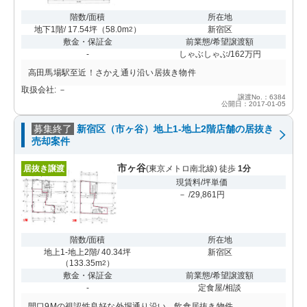
階数/面積
所在地
地下1階/ 17.54坪
（
58.0m
）
新宿区
2
敷金・保証金
前業態/希望譲渡額
-
しゃぶしゃぶ/162万円
高田馬場駅至近！さかえ通り沿い居抜き物件
取扱会社: －
譲渡No.：6384
公開日：2017-01-05
募集終了
新宿区（市ヶ谷）地上1-地上2階店舗の居抜き
売却案件
市ヶ谷
居抜き譲渡
(東京メトロ南北線) 徒歩
1分
現賃料/坪単価
－ /29,861円
階数/面積
所在地
地上1-地上2階/ 40.34坪
新宿区
（
133.35m
）
2
敷金・保証金
前業態/希望譲渡額
-
定食屋/相談
間口9Mの視認性良好な外堀通り沿い、飲食居抜き物件