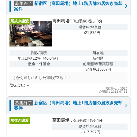
募集終了
新宿区（高田馬場）地上1階店舗の居抜き売却
案件
高田馬場
居抜き譲渡
(JR山手線) 徒歩
3分
現賃料/坪単価
－ /21,875円
階数/面積
所在地
地上1階/ 12坪
（
40.0m
）
新宿区
2
敷金・保証金
前業態/希望譲渡額
-
定食屋/150万円
さかえ通りに面した1階好立地！！
取扱会社: －
譲渡No.：3515
公開日：2012-07-31
募集終了
新宿区（高田馬場）地上1階店舗の居抜き売却
案件
高田馬場
居抜き譲渡
(JR山手線) 徒歩
4分
現賃料/坪単価
－ /17,797円