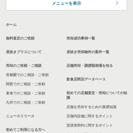
東京23区の洋食の居抜き売却物件の案件一覧
品川区の飲食店の居抜き売却物件の案件一覧
メニューを表示
新宿区のその他の居抜き売却物件の案件一覧
東京23区のその他の居抜き売却物件の案件一覧
大田区の飲食店の居抜き売却物件の案件一覧
ホーム
荒川区の飲食店の居抜き売却物件の案件一覧
無料査定のご依頼
売却成功事例一覧
中野区の飲食店の居抜き売却物件の案件一覧
居抜きプラスについて
居抜き売却物件の案件一覧
売却のご依頼・ご相談
店舗売却・譲渡額相場を知る
首都圏でのご相談・ご依頼
飲食店閉店データベース
関西でのご相談・ご依頼
初めての店舗査定・売却についての知
東海でのご相談・ご依頼
識
九州でのご相談・ご依頼
店舗を売却するための基礎知識
ニュースリリース
店舗内設備に関するポイント
賃貸借契約に関するポイント
初めてご利用になる方へ