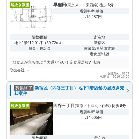
早稲田
居抜き譲渡
(東京メトロ東西線) 徒歩
6分
現賃料/坪単価
－ /15,287円
階数/面積
所在地
地上1階/ 12.01坪
（
39.72m
）
新宿区
2
敷金・保証金
前業態/希望譲渡額
-
定食屋/相談
飲食店が立ち並ぶ早大通り沿い！定食屋居抜き店舗
取扱会社: －
譲渡No.：6257
公開日：2016-10-05
募集終了
新宿区（四谷三丁目）地下1階店舗の居抜き売
却案件
四谷三丁目
居抜き譲渡
(東京メトロ丸ノ内線) 徒歩
8分
現賃料/坪単価
－ /14,005円
階数/面積
所在地