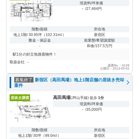
現賃料/坪単価
－ /27,464円
階数/面積
所在地
地上1階/ 30.95坪
（
102.31m
）
新宿区
2
敷金・保証金
前業態/希望譲渡額
-
和食/157.5万円
駅1分の好立地路面物件！
取扱会社: －
譲渡No.：4129
公開日：2013-05-02
募集終了
新宿区（高田馬場）地上1階店舗の居抜き売却
案件
高田馬場
居抜き譲渡
(JR山手線) 徒歩
1分
現賃料/坪単価
－ /35,000円
階数/面積
所在地
地上1階/ 30坪
（
99.0m
）
新宿区
2