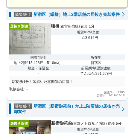
募集終了
新宿区（曙橋）地上2階店舗の居抜き売却案件
曙橋
居抜き譲渡
(都営新宿線) 徒歩
1分
現賃料/坪単価
－ /13,612円
階数/面積
所在地
地上2階/ 15.428坪
（
51.0m
）
新宿区
2
敷金・保証金
前業態/希望譲渡額
-
てんぷら/291.6万円
駅徒歩1分！落着いた雰囲気の店舗！
取扱会社: －
譲渡No.：7305
公開日：2019-03-18
募集終了
新宿区（新宿御苑前）地上1階店舗の居抜き売
却案件
新宿御苑前
居抜き譲渡
(東京メトロ丸ノ内線) 徒歩
5分
現賃料/坪単価