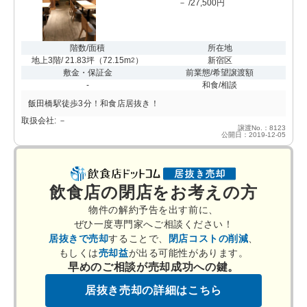
－ /27,500円
階数/面積
所在地
地上3階/ 21.83坪
（
72.15m
）
新宿区
2
敷金・保証金
前業態/希望譲渡額
-
和食/相談
飯田橋駅徒歩3分！和食店居抜き！
取扱会社: －
譲渡No.：8123
公開日：2019-12-05
飲食店の閉店をお考えの方
物件の解約予告を出す前に、
ぜひ一度専門家へご相談ください！
居抜きで売却
することで、
閉店コストの削減
、
もしくは
売却益
が出る可能性があります。
早めのご相談が売却成功への鍵。
居抜き売却の詳細はこちら