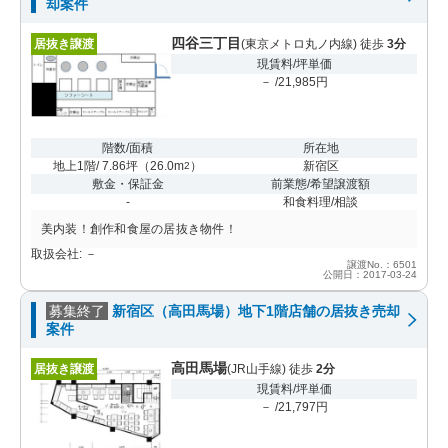
却案件
四谷三丁目
居抜き譲渡
(東京メトロ丸ノ内線) 徒歩
3分
現賃料/坪単価
－ /21,985円
階数/面積
所在地
地上1階/ 7.86坪
（
26.0m
）
新宿区
2
敷金・保証金
前業態/希望譲渡額
-
和食料理/相談
美内装！創作和食屋の居抜き物件！
取扱会社: －
譲渡No.：6501
公開日：2017-03-24
募集終了
新宿区（高田馬場）地下1階店舗の居抜き売却
案件
高田馬場
居抜き譲渡
(JR山手線) 徒歩
2分
現賃料/坪単価
－ /21,797円