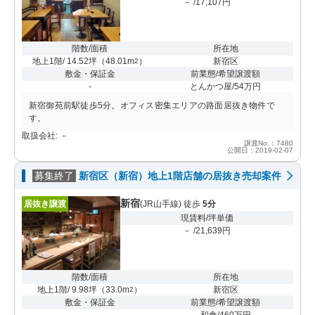
－ /17,107円
階数/面積
所在地
地上1階/ 14.52坪
（
48.01m
）
新宿区
2
敷金・保証金
前業態/希望譲渡額
-
とんかつ屋/54万円
新宿御苑前駅徒歩5分。オフィス密集エリアの路面居抜き物件で
す。
取扱会社: －
譲渡No.：7480
公開日：2019-02-07
募集終了
新宿区（新宿）地上1階店舗の居抜き売却案件
新宿
居抜き譲渡
(JR山手線) 徒歩
5分
現賃料/坪単価
－ /21,639円
階数/面積
所在地
地上1階/ 9.98坪
（
33.0m
）
新宿区
2
敷金・保証金
前業態/希望譲渡額
-
和食/460万円