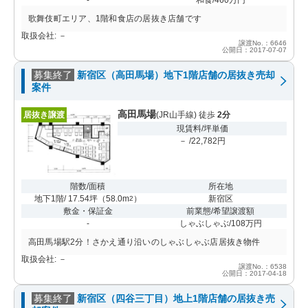
歌舞伎町エリア、1階和食店の居抜き店舗です
取扱会社: －
譲渡No.：6646
公開日：2017-07-07
募集終了
新宿区（高田馬場）地下1階店舗の居抜き売却
案件
高田馬場
居抜き譲渡
(JR山手線) 徒歩
2分
現賃料/坪単価
－ /22,782円
階数/面積
所在地
地下1階/ 17.54坪
（
58.0m
）
新宿区
2
敷金・保証金
前業態/希望譲渡額
-
しゃぶしゃぶ/108万円
高田馬場駅2分！さかえ通り沿いのしゃぶしゃぶ店居抜き物件
取扱会社: －
譲渡No.：6538
公開日：2017-04-18
募集終了
新宿区（四谷三丁目）地上1階店舗の居抜き売