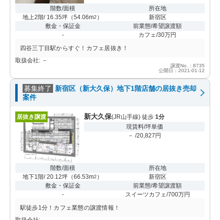
階数/面積
所在地
地上2階/ 16.35坪
（
54.06m
）
新宿区
2
敷金・保証金
前業態/希望譲渡額
-
カフェ/30万円
四谷三丁目駅からすぐ！カフェ居抜き！
取扱会社: －
譲渡No.：8735
公開日：2021-01-12
募集終了
新宿区（新大久保）地下1階店舗の居抜き売却
案件
新大久保
居抜き譲渡
(JR山手線) 徒歩
1分
現賃料/坪単価
－ /20,827円
階数/面積
所在地
地下1階/ 20.12坪
（
66.53m
）
新宿区
2
敷金・保証金
前業態/希望譲渡額
-
スイーツカフェ/700万円
駅徒歩1分！カフェ業態の譲渡情報！
取扱会社: －