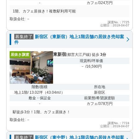
-
カフェ/324万円
1階、カフェ居抜き！複数駅利用可能
取扱会社: －
譲渡No.：7725
公開日：2019-04-07
募集終了
新宿区（東新宿）地上1階店舗の居抜き売却案
件
東新宿
居抜き譲渡
(都営大江戸線) 徒歩
3分
現賃料/坪単価
－ /16,590円
階数/面積
所在地
地上1階/ 13.02坪
（
43.04m
）
新宿区
2
敷金・保証金
前業態/希望譲渡額
-
カフェ/378万円
駅徒歩3分！1階、カフェ居抜き！
取扱会社: －
譲渡No.：7724
公開日：2019-04-07
募集終了
新宿区（東中野）地上1階店舗の居抜き売却案