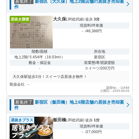
募集終了
新宿区（大久保）地上2階店舗の居抜き売却案
件
大久保
居抜き譲渡
(JR総武線) 徒歩
3分
現賃料/坪単価
－ /46,388円
階数/面積
所在地
地上2階/ 5.454坪
（
18.03m
）
新宿区
2
敷金・保証金
前業態/希望譲渡額
-
スイーツ/200万円
大久保駅徒歩3分！スイーツ店居抜き物件！
取扱会社: －
譲渡No.：11648
公開日：2025-06-03
募集終了
新宿区（飯田橋）地上6階店舗の居抜き売却案
件
飯田橋
居抜きプラス
(JR総武線) 徒歩
1分
現賃料/坪単価
－ /27,000円