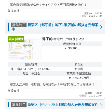
落合南長崎駅徒歩1分！テイクアウト専門店居抜き物件！
取扱会社: －
譲渡No.：10053
公開日：2023-07-24
募集終了
新宿区（都庁前）地下1階店舗の居抜き売却案
件
都庁前
居抜き譲渡
(都営大江戸線) 徒歩
2分
現賃料/坪単価
－ /30,966円
階数/面積
所在地
地下1階/ 34.99坪
（
115.66m
）
新宿区
2
敷金・保証金
前業態/希望譲渡額
-
カフェ/150万円
都営大江戸線「都庁前」駅徒歩2分！中地下1階カフェ居抜き！
取扱会社: －
譲渡No.：8738
公開日：2021-02-04
募集終了
新宿区（中井）地上1階店舗の居抜き売却案件