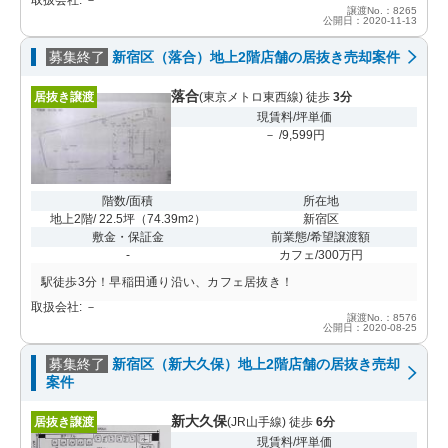
譲渡No.：8265
公開日：2020-11-13
募集終了
新宿区（落合）地上2階店舗の居抜き売却案件
落合
居抜き譲渡
(東京メトロ東西線) 徒歩
3分
現賃料/坪単価
－ /9,599円
階数/面積
所在地
地上2階/ 22.5坪
（
74.39m
）
新宿区
2
敷金・保証金
前業態/希望譲渡額
-
カフェ/300万円
駅徒歩3分！早稲田通り沿い、カフェ居抜き！
取扱会社: －
譲渡No.：8576
公開日：2020-08-25
募集終了
新宿区（新大久保）地上2階店舗の居抜き売却
案件
新大久保
居抜き譲渡
(JR山手線) 徒歩
6分
現賃料/坪単価