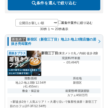
条件を選んで絞り込む
募集中案件に絞り込む
30
1
20
件
〜
件表示
募集終了
新宿区（新宿三丁目）地上2-地上3階店舗の居
抜き売却案件
新宿三丁目
居抜きプラス
(東京メトロ丸ノ内線) 徒歩
2分
現賃料/坪単価
－ /20,494円
階数/面積
所在地
地上2-地上3階/ 12.54坪
新宿区
（
41.455m
）
2
敷金・保証金
前業態/希望譲渡額
-
カフェ/450万円
＜駅徒歩2分！人気エリア！＞大通り沿いで集客性抜群！新宿三丁
目のカフェ(2F-3F/12.54坪)