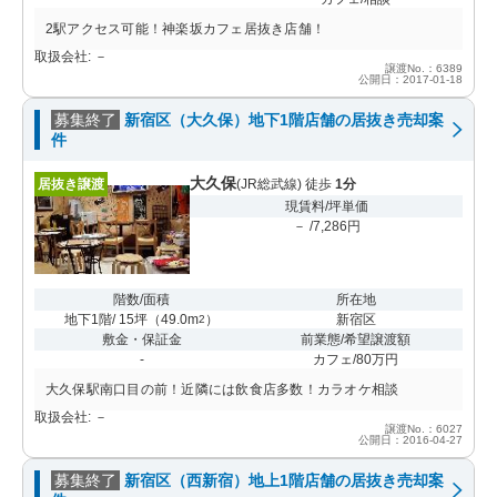
2駅アクセス可能！神楽坂カフェ居抜き店舗！
取扱会社: －
譲渡No.：6389
公開日：2017-01-18
募集終了
新宿区（大久保）地下1階店舗の居抜き売却案
件
大久保
居抜き譲渡
(JR総武線) 徒歩
1分
現賃料/坪単価
－ /7,286円
階数/面積
所在地
地下1階/ 15坪
（
49.0m
）
新宿区
2
敷金・保証金
前業態/希望譲渡額
-
カフェ/80万円
大久保駅南口目の前！近隣には飲食店多数！カラオケ相談
取扱会社: －
譲渡No.：6027
公開日：2016-04-27
募集終了
新宿区（西新宿）地上1階店舗の居抜き売却案