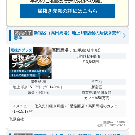
早めのご相談が売却成功への鍵。
居抜き売却の詳細はこちら
募集終了
新宿区（高田馬場）地上1階店舗の居抜き売却
案件
高田馬場
居抜きプラス
(JR山手線) 徒歩
8分
現賃料/坪単価
－ /13,843円
階数/面積
所在地
地上1階/ 15.17坪
（
50.149m
）
新宿区
2
敷金・保証金
前業態/希望譲渡額
-
カフェ/450万円
＜メニュー・仕入先引継ぎ可能＞1階路面店！高田馬場のカフェ
(1F/15.17坪)
取扱会社: －
譲渡No.：11887
公開日：2025-09-11