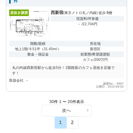
件
西新宿
居抜き譲渡
(東京メトロ丸ノ内線) 徒歩
5分
現賃料/坪単価
－ /22,704円
階数/面積
所在地
地上1階/ 9.51坪
（
31.45m
）
新宿区
2
敷金・保証金
前業態/希望譲渡額
-
カフェ/200万円
丸の内線西新宿駅から徒歩5分！1階路面のカフェ居抜き店舗で
す！
取扱会社: －
譲渡No.：5667
公開日：2015-09-02
30
1
20
件
〜
件表示
次へ
1
2