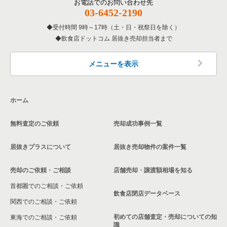
お電話でのお問い合わせ先
新宿区の専門料理の居抜き売却物件の案件一覧
03-6452-2190
東京23区の専門料理の居抜き売却物件の案件一覧
杉並区の飲食店の居抜き売却物件の案件一覧
受付時間 9時～17時（土・日・祝祭日を除く）
新宿区の和食の居抜き売却物件の案件一覧
東京23区の和食の居抜き売却物件の案件一覧
飲食店ドットコム 居抜き売却担当者まで
墨田区の飲食店の居抜き売却物件の案件一覧
新宿区の洋食の居抜き売却物件の案件一覧
東京23区の洋食の居抜き売却物件の案件一覧
品川区の飲食店の居抜き売却物件の案件一覧
メニューを表示
新宿区のその他の居抜き売却物件の案件一覧
東京23区のその他の居抜き売却物件の案件一覧
大田区の飲食店の居抜き売却物件の案件一覧
ホーム
荒川区の飲食店の居抜き売却物件の案件一覧
無料査定のご依頼
売却成功事例一覧
中野区の飲食店の居抜き売却物件の案件一覧
居抜きプラスについて
居抜き売却物件の案件一覧
売却のご依頼・ご相談
店舗売却・譲渡額相場を知る
首都圏でのご相談・ご依頼
飲食店閉店データベース
関西でのご相談・ご依頼
初めての店舗査定・売却についての知
東海でのご相談・ご依頼
識