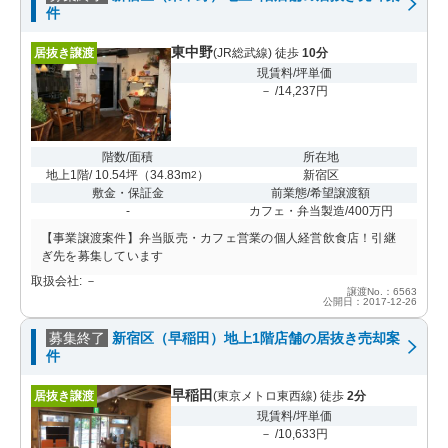
件
東中野
居抜き譲渡
(JR総武線) 徒歩
10分
現賃料/坪単価
－ /14,237円
階数/面積
所在地
地上1階/ 10.54坪
（
34.83m
）
新宿区
2
敷金・保証金
前業態/希望譲渡額
-
カフェ・弁当製造/400万円
【事業譲渡案件】弁当販売・カフェ営業の個人経営飲食店！引継
ぎ先を募集しています
取扱会社: －
譲渡No.：6563
公開日：2017-12-26
募集終了
新宿区（早稲田）地上1階店舗の居抜き売却案
件
早稲田
居抜き譲渡
(東京メトロ東西線) 徒歩
2分
現賃料/坪単価
－ /10,633円