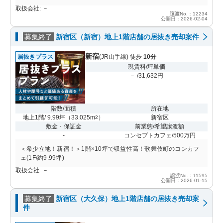
取扱会社: －
譲渡No.：12234
公開日：2026-02-04
募集終了
新宿区（新宿）地上1階店舗の居抜き売却案件
新宿
居抜きプラス
(JR山手線) 徒歩
10分
現賃料/坪単価
－ /31,632円
階数/面積
所在地
地上1階/ 9.99坪
（
33.025m
）
新宿区
2
敷金・保証金
前業態/希望譲渡額
-
コンセプトカフェ/500万円
＜希少立地！新宿！＞1階×10坪で収益性高！歌舞伎町のコンカフ
ェ(1F/約9.99坪)
取扱会社: －
譲渡No.：11595
公開日：2026-01-15
募集終了
新宿区（大久保）地上1階店舗の居抜き売却案
件