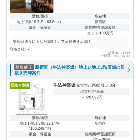
階数/面積
所在地
地上1階/ 19.3坪
（
63.8m
）
新宿区
2
敷金・保証金
前業態/希望譲渡額
-
カフェ/100万円
早稲田通りに面した1階！カフェ居抜き店舗！
取扱会社: －
譲渡No.：6586
公開日：2017-07-18
募集終了
新宿区（牛込神楽坂）地上1-地上3階店舗の居
抜き売却案件
牛込神楽坂
居抜き譲渡
(都営大江戸線) 徒歩
3分
現賃料/坪単価
－ /28,092円
階数/面積
所在地
地上1-地上3階/ 32.14坪
新宿区
（
106.248m
）
2
敷金・保証金
前業態/希望譲渡額
-
カフェ/相談