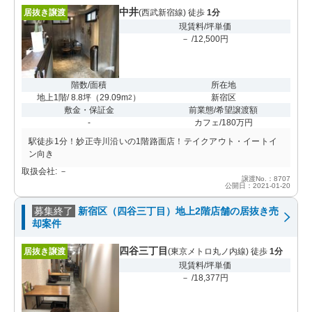
中井
居抜き譲渡
(西武新宿線) 徒歩
1分
現賃料/坪単価
－ /12,500円
階数/面積
所在地
地上1階/ 8.8坪
（
29.09m
）
新宿区
2
敷金・保証金
前業態/希望譲渡額
-
カフェ/180万円
駅徒歩1分！妙正寺川沿いの1階路面店！テイクアウト・イートイ
ン向き
取扱会社: －
譲渡No.：8707
公開日：2021-01-20
募集終了
新宿区（四谷三丁目）地上2階店舗の居抜き売
却案件
四谷三丁目
居抜き譲渡
(東京メトロ丸ノ内線) 徒歩
1分
現賃料/坪単価
－ /18,377円