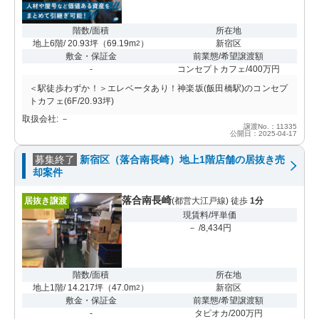
階数/面積
所在地
地上6階/ 20.93坪
（
69.19m
）
新宿区
2
敷金・保証金
前業態/希望譲渡額
-
コンセプトカフェ/400万円
＜駅徒歩わずか！＞エレベータあり！神楽坂(飯田橋駅)のコンセプ
トカフェ(6F/20.93坪)
取扱会社: －
譲渡No.：11335
公開日：2025-04-17
募集終了
新宿区（落合南長崎）地上1階店舗の居抜き売
却案件
落合南長崎
居抜き譲渡
(都営大江戸線) 徒歩
1分
現賃料/坪単価
－ /8,434円
階数/面積
所在地
地上1階/ 14.217坪
（
47.0m
）
新宿区
2
敷金・保証金
前業態/希望譲渡額
-
タピオカ/200万円