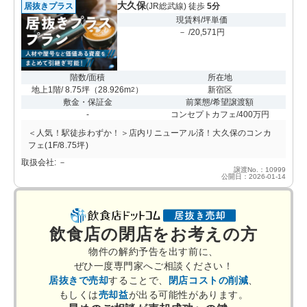
大久保
居抜きプラス
(JR総武線) 徒歩
5分
現賃料/坪単価
－ /20,571円
階数/面積
所在地
地上1階/ 8.75坪
（
28.926m
）
新宿区
2
敷金・保証金
前業態/希望譲渡額
-
コンセプトカフェ/400万円
＜人気！駅徒歩わずか！＞店内リニューアル済！大久保のコンカ
フェ(1F/8.75坪)
取扱会社: －
譲渡No.：10999
公開日：2026-01-14
飲食店の閉店をお考えの方
物件の解約予告を出す前に、
ぜひ一度専門家へご相談ください！
居抜きで売却
することで、
閉店コストの削減
、
もしくは
売却益
が出る可能性があります。