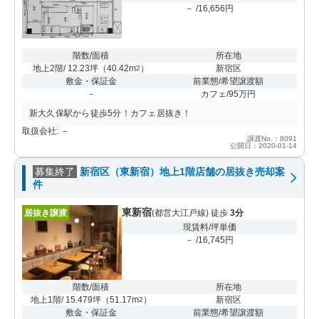
－ /16,656円
階数/面積
所在地
地上2階/ 12.23坪
（
40.42m
）
新宿区
2
敷金・保証金
前業態/希望譲渡額
-
カフェ/95万円
新大久保駅から徒歩5分！カフェ居抜き！
取扱会社: －
譲渡No.：8091
公開日：2020-01-14
募集終了
新宿区（東新宿）地上1階店舗の居抜き売却案
件
東新宿
居抜き譲渡
(都営大江戸線) 徒歩
3分
現賃料/坪単価
－ /16,745円
階数/面積
所在地
地上1階/ 15.479坪
（
51.17m
）
新宿区
2
敷金・保証金
前業態/希望譲渡額