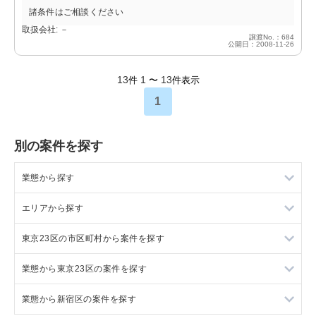
諸条件はご相談ください
取扱会社: －
譲渡No.：684
公開日：2008-11-26
13
1
13
件
〜
件表示
1
別の案件を探す
業態から探す
エリアから探す
ラーメンの居抜き売却物件の案件一覧
東京23区の市区町村から案件を探す
フランス料理の居抜き売却物件の案件一覧
東京23区の飲食店の居抜き売却物件の案件一覧
業態から東京23区の案件を探す
イタリア料理の居抜き売却物件の案件一覧
東京都下の飲食店の居抜き売却物件の案件一覧
目黒区の飲食店の居抜き売却物件の案件一覧
業態から新宿区の案件を探す
中華の居抜き売却物件の案件一覧
千葉県の飲食店の居抜き売却物件の案件一覧
渋谷区の飲食店の居抜き売却物件の案件一覧
東京23区のラーメンの居抜き売却物件の案件一覧