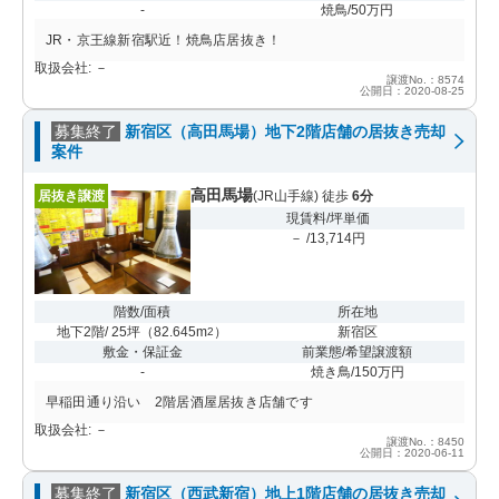
-
焼鳥/50万円
JR・京王線新宿駅近！焼鳥店居抜き！
取扱会社: －
譲渡No.：8574
公開日：2020-08-25
募集終了
新宿区（高田馬場）地下2階店舗の居抜き売却
案件
高田馬場
居抜き譲渡
(JR山手線) 徒歩
6分
現賃料/坪単価
－ /13,714円
階数/面積
所在地
地下2階/ 25坪
（
82.645m
）
新宿区
2
敷金・保証金
前業態/希望譲渡額
-
焼き鳥/150万円
早稲田通り沿い 2階居酒屋居抜き店舗です
取扱会社: －
譲渡No.：8450
公開日：2020-06-11
募集終了
新宿区（西武新宿）地上1階店舗の居抜き売却