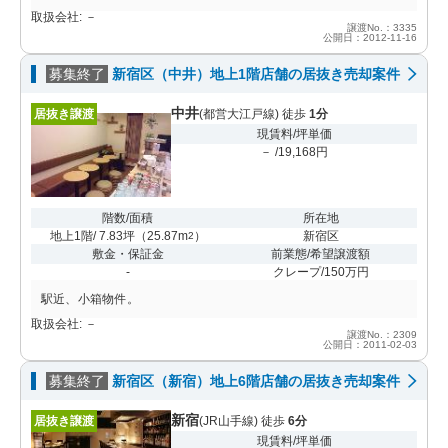
取扱会社: －
譲渡No.：3335
公開日：2012-11-16
募集終了
新宿区（中井）地上1階店舗の居抜き売却案件
中井
居抜き譲渡
(都営大江戸線) 徒歩
1分
現賃料/坪単価
－ /19,168円
階数/面積
所在地
地上1階/ 7.83坪
（
25.87m
）
新宿区
2
敷金・保証金
前業態/希望譲渡額
-
クレープ/150万円
駅近、小箱物件。
取扱会社: －
譲渡No.：2309
公開日：2011-02-03
募集終了
新宿区（新宿）地上6階店舗の居抜き売却案件
新宿
居抜き譲渡
(JR山手線) 徒歩
6分
現賃料/坪単価