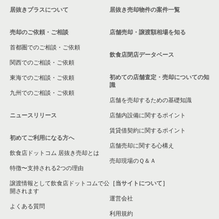
居抜きプラスについて
居抜き売却物件の案件一覧
売却のご依頼・ご相談
店舗売却・譲渡額相場を知る
首都圏でのご相談・ご依頼
飲食店閉店データベース
関西でのご相談・ご依頼
初めての店舗査定・売却についての知
東海でのご相談・ご依頼
識
九州でのご相談・ご依頼
店舗を売却するための基礎知識
ニュースリリース
店舗内設備に関するポイント
賃貸借契約に関するポイント
初めてご利用になる方へ
店舗売却に関する心構え
飲食店ドットコム 居抜き売却とは
売却現場のＱ＆Ａ
特徴〜支持される2つの理由
譲渡情報として飲食店ドットコムで公
［当サイトについて］
開されます
運営会社
よくある質問
利用規約