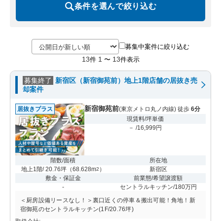
条件を選んで絞り込む
募集中案件に絞り込む
13
1
13
件
〜
件表示
募集終了
新宿区（新宿御苑前）地上1階店舗の居抜き売
却案件
新宿御苑前
居抜きプラス
(東京メトロ丸ノ内線) 徒歩
6分
現賃料/坪単価
－ /16,999円
階数/面積
所在地
地上1階/ 20.76坪
（
68.628m
）
新宿区
2
敷金・保証金
前業態/希望譲渡額
-
セントラルキッチン/180万円
＜厨房設備リースなし！＞裏口近くの停車＆搬出可能！角地！新
宿御苑のセントラルキッチン(1F/20.76坪)