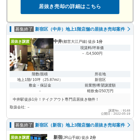
居抜き売却の詳細はこちら
募集終了
新宿区（中井）地上1階店舗の居抜き売却案件
中井
居抜き譲渡
(都営大江戸線) 徒歩
1分
現賃料/坪単価
－ /14,500円
階数/面積
所在地
地上1階/ 10坪
（
25.87m
）
新宿区
2
敷金・保証金
前業態/希望譲渡額
-
軽飲食/250万円
中井駅徒歩1分！テイクアウト専門店居抜き物件！
取扱会社: －
譲渡No.：9148
公開日：2022-05-19
募集終了
新宿区（新宿）地上3階店舗の居抜き売却案件
新宿
居抜き譲渡
(JR山手線) 徒歩
2分