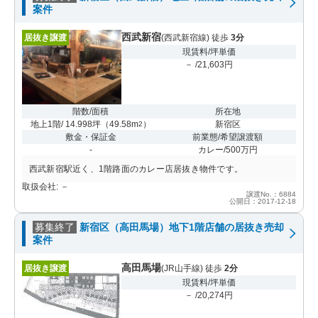
案件
西武新宿
居抜き譲渡
(西武新宿線) 徒歩
3分
現賃料/坪単価
－ /21,603円
階数/面積
所在地
地上1階/ 14.998坪
（
49.58m
）
新宿区
2
敷金・保証金
前業態/希望譲渡額
-
カレー/500万円
西武新宿駅近く、1階路面のカレー店居抜き物件です。
取扱会社: －
譲渡No.：6884
公開日：2017-12-18
募集終了
新宿区（高田馬場）地下1階店舗の居抜き売却
案件
高田馬場
居抜き譲渡
(JR山手線) 徒歩
2分
現賃料/坪単価
－ /20,274円