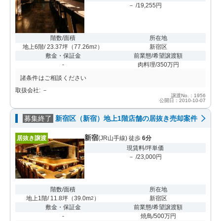
－ /19,255円
階数/面積
所在地
地上6階/ 23.37坪
（
77.26m
）
新宿区
2
敷金・保証金
前業態/希望譲渡額
-
肉料理/350万円
諸条件はご相談ください
取扱会社: －
譲渡No.：1956
公開日：2010-10-07
募集終了
新宿区（新宿）地上1階店舗の居抜き売却案件
新宿
居抜き譲渡
(JR山手線) 徒歩
6分
現賃料/坪単価
－ /23,000円
階数/面積
所在地
地上1階/ 11.8坪
（
39.0m
）
新宿区
2
敷金・保証金
前業態/希望譲渡額
-
焼鳥/500万円