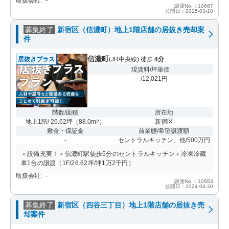
取扱会社: －
譲渡No.：10667
公開日：2025-03-10
募集終了
新宿区（信濃町）地上1階店舗の居抜き売却案
件
信濃町
居抜きプラス
(JR中央線) 徒歩
4分
現賃料/坪単価
－ /12,021円
階数/面積
所在地
地上1階/ 26.62坪
（
88.0m
）
新宿区
2
敷金・保証金
前業態/希望譲渡額
-
セントラルキッチン、他/500万円
＜設備充実！＞信濃町駅徒歩5分のセントラルキッチン＋冷凍冷蔵
車1台の譲渡（1F/26.62坪/坪1万2千円）
取扱会社: －
譲渡No.：10683
公開日：2024-04-30
募集終了
新宿区（四谷三丁目）地上1階店舗の居抜き売
却案件