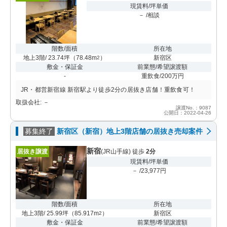
現賃料/坪単価
－ /相談
階数/面積
所在地
地上3階/ 23.74坪
（
78.48m
）
新宿区
2
敷金・保証金
前業態/希望譲渡額
-
重飲食/200万円
JR・都営新宿線 新宿駅より徒歩2分の居抜き店舗！重飲食可！
取扱会社: －
譲渡No.：9087
公開日：2022-04-26
募集終了
新宿区（新宿）地上3階店舗の居抜き売却案件
新宿
居抜き譲渡
(JR山手線) 徒歩
2分
現賃料/坪単価
－ /23,977円
階数/面積
所在地
地上3階/ 25.99坪
（
85.917m
）
新宿区
2
敷金・保証金
前業態/希望譲渡額