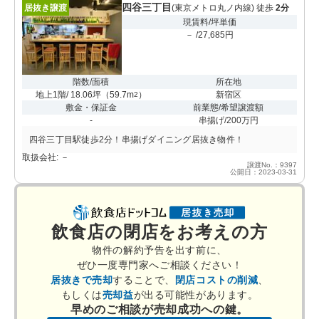
四谷三丁目
居抜き譲渡
(東京メトロ丸ノ内線) 徒歩
2分
現賃料/坪単価
－ /27,685円
階数/面積
所在地
地上1階/ 18.06坪
（
59.7m
）
新宿区
2
敷金・保証金
前業態/希望譲渡額
-
串揚げ/200万円
四谷三丁目駅徒歩2分！串揚げダイニング居抜き物件！
取扱会社: －
譲渡No.：9397
公開日：2023-03-31
飲食店の閉店をお考えの方
物件の解約予告を出す前に、
ぜひ一度専門家へご相談ください！
居抜きで売却
することで、
閉店コストの削減
、
もしくは
売却益
が出る可能性があります。
早めのご相談が売却成功への鍵。