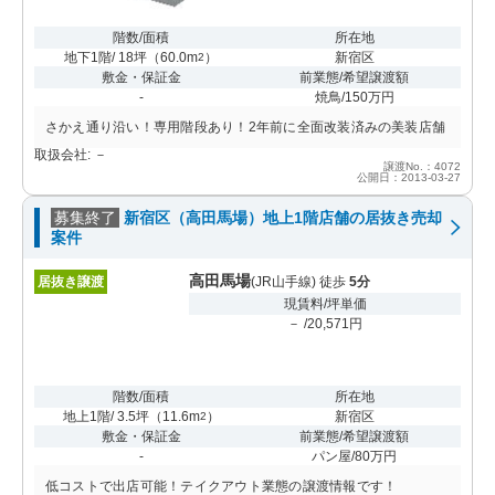
階数/面積
所在地
地下1階/ 18坪
（
60.0m
）
新宿区
2
敷金・保証金
前業態/希望譲渡額
-
焼鳥/150万円
さかえ通り沿い！専用階段あり！2年前に全面改装済みの美装店舗
取扱会社: －
譲渡No.：4072
公開日：2013-03-27
募集終了
新宿区（高田馬場）地上1階店舗の居抜き売却
案件
高田馬場
居抜き譲渡
(JR山手線) 徒歩
5分
現賃料/坪単価
－ /20,571円
階数/面積
所在地
地上1階/ 3.5坪
（
11.6m
）
新宿区
2
敷金・保証金
前業態/希望譲渡額
-
パン屋/80万円
低コストで出店可能！テイクアウト業態の譲渡情報です！