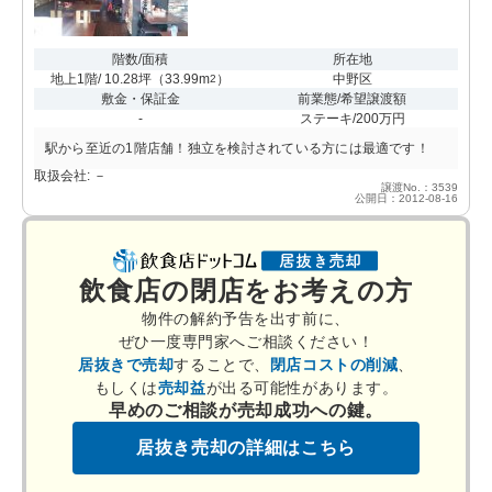
階数/面積
所在地
地上1階/ 10.28坪
（
33.99m
）
中野区
2
敷金・保証金
前業態/希望譲渡額
-
ステーキ/200万円
駅から至近の1階店舗！独立を検討されている方には最適です！
取扱会社: －
譲渡No.：3539
公開日：2012-08-16
飲食店の閉店をお考えの方
物件の解約予告を出す前に、
ぜひ一度専門家へご相談ください！
居抜きで売却
することで、
閉店コストの削減
、
もしくは
売却益
が出る可能性があります。
早めのご相談が売却成功への鍵。
居抜き売却の詳細はこちら