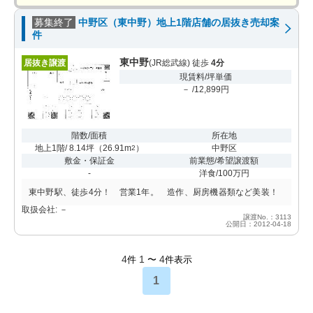
募集終了
中野区（東中野）地上1階店舗の居抜き売却案
件
東中野
居抜き譲渡
(JR総武線) 徒歩
4分
現賃料/坪単価
－ /12,899円
階数/面積
所在地
地上1階/ 8.14坪
（
26.91m
）
中野区
2
敷金・保証金
前業態/希望譲渡額
-
洋食/100万円
東中野駅、徒歩4分！ 営業1年。 造作、厨房機器類など美装！
取扱会社: －
譲渡No.：3113
公開日：2012-04-18
4
1
4
件
〜
件表示
1