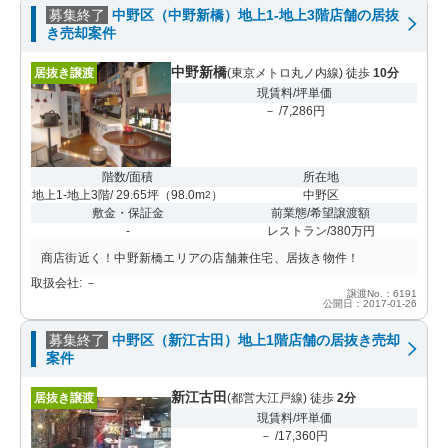
募集終了
中野区（中野新橋）地上1-地上3階店舗の居抜
き売却案件
中野新橋
居抜き譲渡
(東京メトロ丸ノ内線) 徒歩
10分
現賃料/坪単価
－ /7,286円
階数/面積
所在地
地上1-地上3階/ 29.65坪
（
98.0m
）
中野区
2
敷金・保証金
前業態/希望譲渡額
-
レストラン/380万円
商店街近く！中野新橋エリアの店舗兼住宅、居抜き物件！
取扱会社: －
譲渡No.：6191
公開日：2017-01-26
募集終了
中野区（新江古田）地上1階店舗の居抜き売却
案件
新江古田
居抜き譲渡
(都営大江戸線) 徒歩
2分
現賃料/坪単価
－ /17,360円