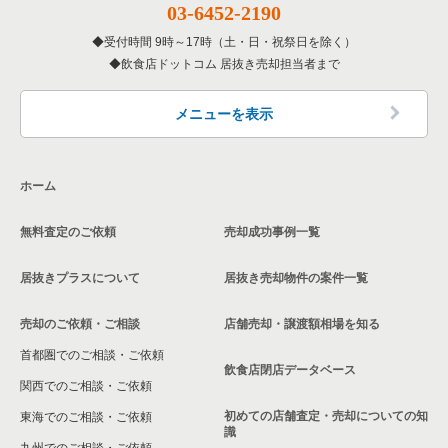
03-6452-2190
東京23区の専門料理の居抜き売却物件の案件一覧
杉並区の飲食店の居抜き売却物件の案件一覧
中野区のその他の居抜き売却物件の案件一覧
受付時間 9時～17時（土・日・祝祭日を除く）
東京23区の和食の居抜き売却物件の案件一覧
飲食店ドットコム 居抜き売却担当者まで
墨田区の飲食店の居抜き売却物件の案件一覧
東京23区の洋食の居抜き売却物件の案件一覧
品川区の飲食店の居抜き売却物件の案件一覧
メニューを表示
東京23区のその他の居抜き売却物件の案件一覧
大田区の飲食店の居抜き売却物件の案件一覧
ホーム
荒川区の飲食店の居抜き売却物件の案件一覧
無料査定のご依頼
売却成功事例一覧
中野区の飲食店の居抜き売却物件の案件一覧
居抜きプラスについて
居抜き売却物件の案件一覧
売却のご依頼・ご相談
店舗売却・譲渡額相場を知る
首都圏でのご相談・ご依頼
飲食店閉店データベース
関西でのご相談・ご依頼
初めての店舗査定・売却についての知
東海でのご相談・ご依頼
識
九州でのご相談・ご依頼