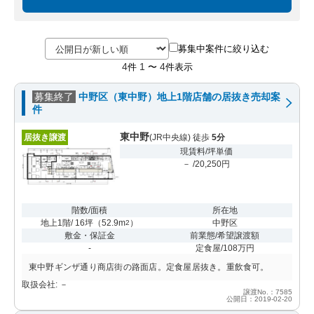
募集中案件に絞り込む
4
1
4
件
〜
件表示
募集終了
中野区（東中野）地上1階店舗の居抜き売却案
件
東中野
居抜き譲渡
(JR中央線) 徒歩
5分
現賃料/坪単価
－ /20,250円
階数/面積
所在地
地上1階/ 16坪
（
52.9m
）
中野区
2
敷金・保証金
前業態/希望譲渡額
-
定食屋/108万円
東中野ギンザ通り商店街の路面店。定食屋居抜き。重飲食可。
取扱会社: －
譲渡No.：7585
公開日：2019-02-20