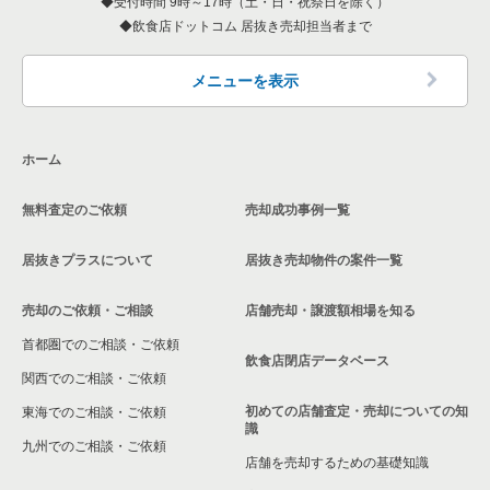
受付時間 9時～17時（土・日・祝祭日を除く）
東京23区の和食の居抜き売却物件の案件一覧
世田谷区の洋食の居抜き売却物件の案件一覧
飲食店ドットコム 居抜き売却担当者まで
墨田区の飲食店の居抜き売却物件の案件一覧
東京23区の洋食の居抜き売却物件の案件一覧
世田谷区のその他の居抜き売却物件の案件一覧
品川区の飲食店の居抜き売却物件の案件一覧
メニューを表示
東京23区のその他の居抜き売却物件の案件一覧
大田区の飲食店の居抜き売却物件の案件一覧
ホーム
荒川区の飲食店の居抜き売却物件の案件一覧
無料査定のご依頼
売却成功事例一覧
中野区の飲食店の居抜き売却物件の案件一覧
居抜きプラスについて
居抜き売却物件の案件一覧
売却のご依頼・ご相談
店舗売却・譲渡額相場を知る
首都圏でのご相談・ご依頼
飲食店閉店データベース
関西でのご相談・ご依頼
初めての店舗査定・売却についての知
東海でのご相談・ご依頼
識
九州でのご相談・ご依頼
店舗を売却するための基礎知識