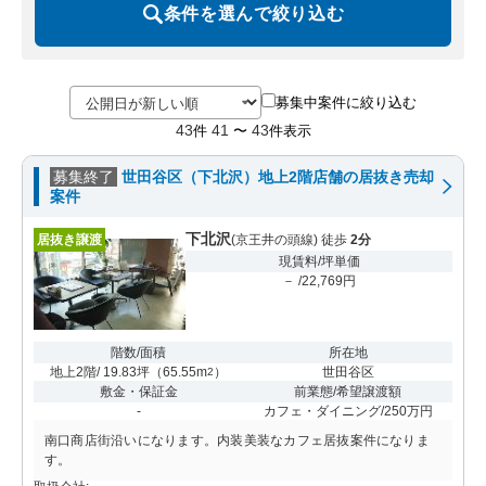
条件を選んで絞り込む
募集中案件に絞り込む
43
41
43
件
〜
件表示
募集終了
世田谷区（下北沢）地上2階店舗の居抜き売却
案件
下北沢
居抜き譲渡
(京王井の頭線) 徒歩
2分
現賃料/坪単価
－ /22,769円
階数/面積
所在地
地上2階/ 19.83坪
（
65.55m
）
世田谷区
2
敷金・保証金
前業態/希望譲渡額
-
カフェ・ダイニング/250万円
南口商店街沿いになります。内装美装なカフェ居抜案件になりま
す。