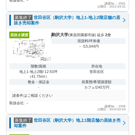
取扱会社: －
譲渡No.：2501
公開日：2011-03-31
募集終了
世田谷区（駒沢大学）地上1-地上2階店舗の居
抜き売却案件
駒沢大学
居抜き譲渡
(東急田園都市線) 徒歩
2分
現賃料/坪単価
－ /15,044円
階数/面積
所在地
地上1-地上2階/ 12.63坪
世田谷区
（
41.75m
）
2
敷金・保証金
前業態/希望譲渡額
-
カフェ/240万円
諸条件はご相談ください
取扱会社: －
譲渡No.：1506
公開日：2010-02-03
募集終了
世田谷区（駒沢大学）地上1階店舗の居抜き売
却案件