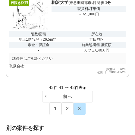
駒沢大学
居抜き譲渡
(東急田園都市線) 徒歩
1分
現賃料/坪単価
－ /21,000円
階数/面積
所在地
地上1階/ 8坪
（
26.5m
）
世田谷区
2
敷金・保証金
前業態/希望譲渡額
-
カフェ/140万円
諸条件はご相談ください
取扱会社: －
譲渡No.：628
公開日：2008-11-20
43
41
43
件
〜
件表示
前へ
1
2
3
別の案件を探す