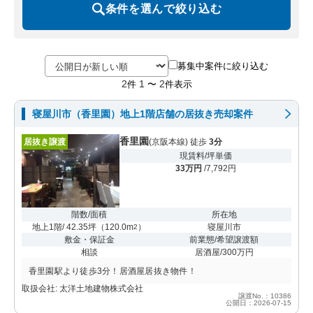
条件を選んで絞り込む
募集中案件に絞り込む
2
1
2
件
〜
件表示
寝屋川市（香里園）地上1階店舗の居抜き売却案件
香里園
居抜き譲渡
(京阪本線) 徒歩
3分
現賃料/坪単価
33万円
/7,792円
階数/面積
所在地
地上1階/ 42.35坪
（
120.0m
）
寝屋川市
2
敷金・保証金
前業態/希望譲渡額
相談
居酒屋/300万円
香里園駅より徒歩3分！居酒屋居抜き物件！
取扱会社: 太洋土地建物株式会社
譲渡No.：10386
公開日：2026-07-15