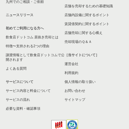
九州でのご相談・ご依頼
大阪市淀川区の飲食店の居抜き売却物件の案件一覧
店舗を売却するための基礎知識
ニュースリリース
店舗内設備に関するポイント
大阪市東成区の飲食店の居抜き売却物件の案件一覧
賃貸借契約に関するポイント
初めてご利用になる方へ
大阪市城東区の飲食店の居抜き売却物件の案件一覧
店舗売却に関する心構え
飲食店ドットコム 居抜き売却とは
大阪市旭区の飲食店の居抜き売却物件の案件一覧
売却現場のＱ＆Ａ
特徴〜支持される2つの理由
和泉市の飲食店の居抜き売却物件の案件一覧
譲渡情報として飲食店ドットコムで公
［当サイトについて］
開されます
運営会社
池田市の飲食店の居抜き売却物件の案件一覧
よくある質問
利用規約
大阪市東淀川区の飲食店の居抜き売却物件の案件一覧
サービスについて
個人情報の取り扱い
サービス内容と料金について
大阪市大正区の飲食店の居抜き売却物件の案件一覧
お問い合わせ
サービスの流れ
サイトマップ
堺市美原区の飲食店の居抜き売却物件の案件一覧
必要な資料・確認事項
藤井寺市の飲食店の居抜き売却物件の案件一覧
大阪市平野区の飲食店の居抜き売却物件の案件一覧