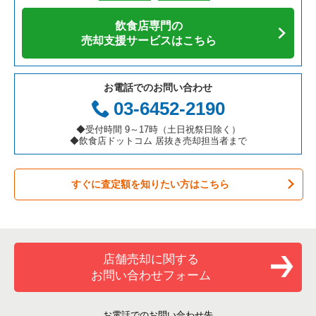
アジア料理の居抜き売却物件の案件一覧
京都府の飲食店の居抜き売却物件の案件一覧
茨木市の飲食店の居抜き売却物件の案件一覧
大阪府の寿司の居抜き売却物件の案件一覧
飲食店専門の
カフェの居抜き売却物件の案件一覧
愛知県の飲食店の居抜き売却物件の案件一覧
大阪市福島区の飲食店の居抜き売却物件の案件一覧
大阪府の焼肉の居抜き売却物件の案件一覧
売却支援サービスはこちら
テイクアウトの居抜き売却物件の案件一覧
岐阜県の飲食店の居抜き売却物件の案件一覧
豊中市の飲食店の居抜き売却物件の案件一覧
大阪府の鉄板焼き・お好み焼の居抜き売却物件の案件一覧
お電話でのお問い合わせ
お弁当・惣菜・デリの居抜き売却物件の案件一覧
三重県の飲食店の居抜き売却物件の案件一覧
大阪市都島区の飲食店の居抜き売却物件の案件一覧
大阪府のアジア料理の居抜き売却物件の案件一覧
03-6452-2190
カラオケ・パブ・スナックの居抜き売却物件の案件一覧
大阪市阿倍野区の飲食店の居抜き売却物件の案件一覧
大阪府のカフェの居抜き売却物件の案件一覧
◆受付時間 9～17時（土日祝祭日除く）
◆飲食店ドットコム 居抜き売却担当者まで
バーの居抜き売却物件の案件一覧
東大阪市の飲食店の居抜き売却物件の案件一覧
大阪府のテイクアウトの居抜き売却物件の案件一覧
すぐに査定額を知りたい方はこちら
居酒屋・ダイニングバーの居抜き売却物件の案件一覧
吹田市の飲食店の居抜き売却物件の案件一覧
大阪府のお弁当・惣菜・デリの居抜き売却物件の案件一覧
専門料理の居抜き売却物件の案件一覧
大阪市西成区の飲食店の居抜き売却物件の案件一覧
大阪府のカラオケ・パブ・スナックの居抜き売却物件の案件一
覧
和食の居抜き売却物件の案件一覧
堺市堺区の飲食店の居抜き売却物件の案件一覧
店舗売却に関する
大阪府のバーの居抜き売却物件の案件一覧
お問い合わせフォーム
洋食の居抜き売却物件の案件一覧
大阪市東住吉区の飲食店の居抜き売却物件の案件一覧
大阪府の居酒屋・ダイニングバーの居抜き売却物件の案件一覧
その他の居抜き売却物件の案件一覧
門真市の飲食店の居抜き売却物件の案件一覧
お電話でのお問い合わせ先