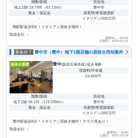
階数/面積
所在地
地上2階/ 18.79坪
（
62.13m
）
豊中市
2
敷金・保証金
前業態/希望譲渡額
-
イタリアン/300万円
岡町駅徒歩9分！イタリアン居抜き物件！
取扱会社: －
譲渡No.：10134
公開日：2024-01-31
募集終了
豊中市（豊中）地下1階店舗の居抜き売却案件
豊中
居抜き譲渡
(阪急宝塚本線) 徒歩
6分
現賃料/坪単価
－ /10,665円
階数/面積
所在地
地下1階/ 36.1坪
（
119.339m
）
豊中市
2
敷金・保証金
前業態/希望譲渡額
-
イタリアン/385万円
豊中駅徒歩6分！イタリアン居抜き物件！テラス席あり！
取扱会社: －
譲渡No.：9490
公開日：2023-02-28