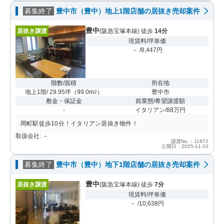
募集終了
豊中市（豊中）地上1階店舗の居抜き売却案件
豊中
居抜き譲渡
(阪急宝塚本線) 徒歩
14分
現賃料/坪単価
－ /8,447円
階数/面積
所在地
地上1階/ 29.95坪
（
99.0m
）
豊中市
2
敷金・保証金
前業態/希望譲渡額
-
イタリアン/88万円
岡町駅徒歩10分！イタリアン居抜き物件！
取扱会社: －
譲渡No.：11872
公開日：2025-11-10
募集終了
豊中市（豊中）地下1階店舗の居抜き売却案件
豊中
居抜き譲渡
(阪急宝塚本線) 徒歩
7分
現賃料/坪単価
－ /10,638円