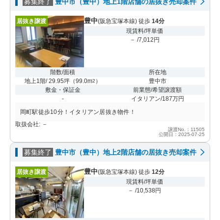
募集終了
豊中市（豊中）地上1階店舗の居抜き売却案件
豊中
居抜き譲渡
(阪急宝塚本線) 徒歩
14分
現賃料/坪単価
－ /7,012円
階数/面積
所在地
地上1階/ 29.95坪
（
99.0m
）
豊中市
2
敷金・保証金
前業態/希望譲渡額
-
イタリアン/187万円
岡町駅徒歩10分！イタリアン居抜き物件！
取扱会社: －
譲渡No.：11505
公開日：2025-07-25
募集終了
豊中市（豊中）地上2階店舗の居抜き売却案件
豊中
居抜き譲渡
(阪急宝塚本線) 徒歩
12分
現賃料/坪単価
－ /10,538円