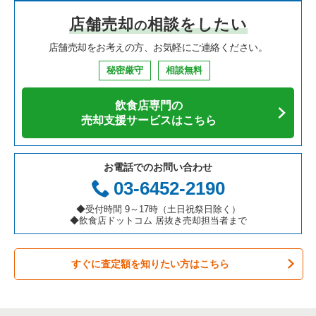
店舗売却
相談をしたい
の
焼肉の居抜き売却物件の案件一覧
大阪府の飲食店の居抜き売却物件の案件一覧
堺市中区の飲食店の居抜き売却物件の案件一覧
大阪府の中華の居抜き売却物件の案件一覧
豊中駅のカフェの居抜き売却物件の案件一覧
店舗売却をお考えの方、お気軽にご連絡ください。
鉄板焼き・お好み焼の居抜き売却物件の案件一覧
兵庫県の飲食店の居抜き売却物件の案件一覧
大阪市西区の飲食店の居抜き売却物件の案件一覧
大阪府のそば・うどんの居抜き売却物件の案件一覧
豊中駅の居酒屋・ダイニングバーの居抜き売却物件の案件一覧
秘密厳守
相談無料
アジア料理の居抜き売却物件の案件一覧
京都府の飲食店の居抜き売却物件の案件一覧
茨木市の飲食店の居抜き売却物件の案件一覧
大阪府の寿司の居抜き売却物件の案件一覧
豊中駅の洋食の居抜き売却物件の案件一覧
飲食店専門の
カフェの居抜き売却物件の案件一覧
愛知県の飲食店の居抜き売却物件の案件一覧
大阪市福島区の飲食店の居抜き売却物件の案件一覧
大阪府の焼肉の居抜き売却物件の案件一覧
豊中駅のその他の居抜き売却物件の案件一覧
売却支援サービスはこちら
テイクアウトの居抜き売却物件の案件一覧
岐阜県の飲食店の居抜き売却物件の案件一覧
豊中市の飲食店の居抜き売却物件の案件一覧
大阪府の鉄板焼き・お好み焼の居抜き売却物件の案件一覧
お電話でのお問い合わせ
お弁当・惣菜・デリの居抜き売却物件の案件一覧
三重県の飲食店の居抜き売却物件の案件一覧
大阪市都島区の飲食店の居抜き売却物件の案件一覧
大阪府のアジア料理の居抜き売却物件の案件一覧
03-6452-2190
カラオケ・パブ・スナックの居抜き売却物件の案件一覧
大阪市阿倍野区の飲食店の居抜き売却物件の案件一覧
大阪府のカフェの居抜き売却物件の案件一覧
◆受付時間 9～17時（土日祝祭日除く）
◆飲食店ドットコム 居抜き売却担当者まで
バーの居抜き売却物件の案件一覧
東大阪市の飲食店の居抜き売却物件の案件一覧
大阪府のテイクアウトの居抜き売却物件の案件一覧
すぐに査定額を知りたい方はこちら
居酒屋・ダイニングバーの居抜き売却物件の案件一覧
吹田市の飲食店の居抜き売却物件の案件一覧
大阪府のお弁当・惣菜・デリの居抜き売却物件の案件一覧
専門料理の居抜き売却物件の案件一覧
大阪市西成区の飲食店の居抜き売却物件の案件一覧
大阪府のカラオケ・パブ・スナックの居抜き売却物件の案件一
覧