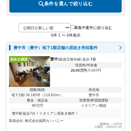
条件を選んで絞り込む
募集中案件に絞り込む
6
1
6
件
〜
件表示
豊中市（豊中）地下1階店舗の居抜き売却案件
豊中
居抜き譲渡
(阪急宝塚本線) 徒歩
7分
現賃料/坪単価
28.05万円
/7,047円
階数/面積
所在地
地下1階/ 36.185坪
（
119.62m
）
豊中市
2
敷金・保証金
前業態/希望譲渡額
80万円
イタリアン/相談
豊中駅徒歩7分！イタリアン居抜き物件！
取扱会社: 株式会社福岡カンパニー
譲渡No.：12078
公開日：2026-07-05