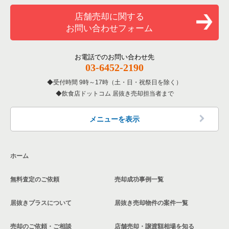
和食の居抜き売却物件の案件一覧
堺市堺区の飲食店の居抜き売却物件の案件一覧
店舗売却に関する
大阪府のバーの居抜き売却物件の案件一覧
お問い合わせフォーム
洋食の居抜き売却物件の案件一覧
大阪市東住吉区の飲食店の居抜き売却物件の案件一覧
大阪府の居酒屋・ダイニングバーの居抜き売却物件の案件一覧
その他の居抜き売却物件の案件一覧
門真市の飲食店の居抜き売却物件の案件一覧
お電話でのお問い合わせ先
大阪府の和食の居抜き売却物件の案件一覧
03-6452-2190
寝屋川市の飲食店の居抜き売却物件の案件一覧
受付時間 9時～17時（土・日・祝祭日を除く）
大阪府の洋食の居抜き売却物件の案件一覧
飲食店ドットコム 居抜き売却担当者まで
大阪市天王寺区の飲食店の居抜き売却物件の案件一覧
大阪府のその他の居抜き売却物件の案件一覧
高石市の飲食店の居抜き売却物件の案件一覧
メニューを表示
大阪市生野区の飲食店の居抜き売却物件の案件一覧
ホーム
交野市の飲食店の居抜き売却物件の案件一覧
無料査定のご依頼
売却成功事例一覧
大阪市鶴見区の飲食店の居抜き売却物件の案件一覧
居抜きプラスについて
居抜き売却物件の案件一覧
大阪市浪速区の飲食店の居抜き売却物件の案件一覧
売却のご依頼・ご相談
店舗売却・譲渡額相場を知る
八尾市の飲食店の居抜き売却物件の案件一覧