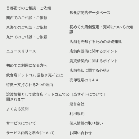
首都圏でのご相談・ご依頼
大東市の飲食店の居抜き売却物件の案件一覧
飲食店閉店データベース
関西でのご相談・ご依頼
箕面市の飲食店の居抜き売却物件の案件一覧
初めての店舗査定・売却についての知
東海でのご相談・ご依頼
識
九州でのご相談・ご依頼
大阪市淀川区の飲食店の居抜き売却物件の案件一覧
店舗を売却するための基礎知識
ニュースリリース
店舗内設備に関するポイント
大阪市東成区の飲食店の居抜き売却物件の案件一覧
賃貸借契約に関するポイント
初めてご利用になる方へ
大阪市城東区の飲食店の居抜き売却物件の案件一覧
店舗売却に関する心構え
飲食店ドットコム 居抜き売却とは
大阪市旭区の飲食店の居抜き売却物件の案件一覧
売却現場のＱ＆Ａ
特徴〜支持される2つの理由
和泉市の飲食店の居抜き売却物件の案件一覧
譲渡情報として飲食店ドットコムで公
［当サイトについて］
開されます
運営会社
池田市の飲食店の居抜き売却物件の案件一覧
よくある質問
利用規約
大阪市東淀川区の飲食店の居抜き売却物件の案件一覧
サービスについて
個人情報の取り扱い
サービス内容と料金について
大阪市大正区の飲食店の居抜き売却物件の案件一覧
お問い合わせ