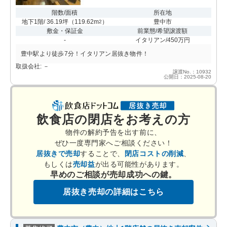
階数/面積
所在地
地下1階/ 36.19坪
（
119.62m
）
豊中市
2
敷金・保証金
前業態/希望譲渡額
-
イタリアン/450万円
豊中駅より徒歩7分！イタリアン居抜き物件！
取扱会社: －
譲渡No.：10932
公開日：2025-08-20
飲食店の閉店をお考えの方
物件の解約予告を出す前に、
ぜひ一度専門家へご相談ください！
居抜きで売却
することで、
閉店コストの削減
、
もしくは
売却益
が出る可能性があります。
早めのご相談が売却成功への鍵。
居抜き売却の詳細はこちら