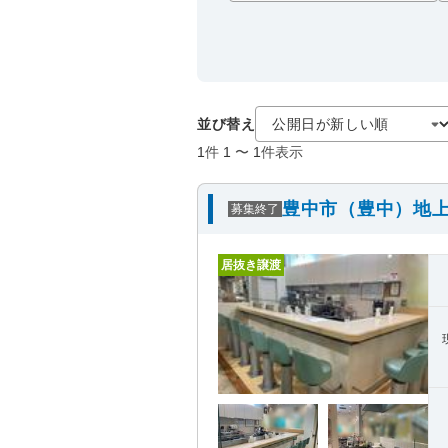
並び替え
1
件
1
〜
1
件表示
豊中市（豊中）地上
募集終了
居抜き譲渡