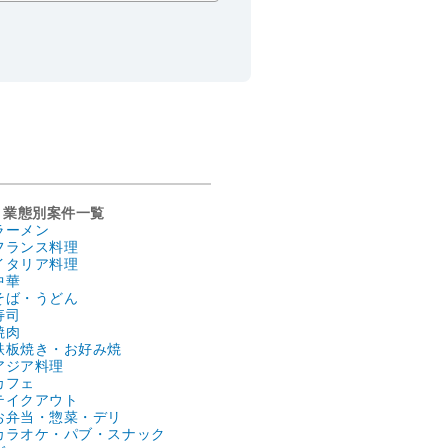
業態別案件一覧
ラーメン
フランス料理
イタリア料理
中華
そば・うどん
寿司
焼肉
鉄板焼き・お好み焼
アジア料理
カフェ
テイクアウト
お弁当・惣菜・デリ
カラオケ・パブ・スナック