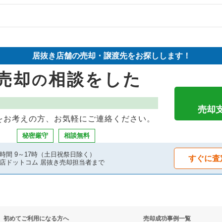
却物件の案件一覧
件の案件一覧
の案件一覧
却物件の案件一覧
却物件の案件一覧
居抜き店舗の売却・譲渡先をお探しします！
件の案件一覧
却物件の案件一覧
抜き売却物件の案件一覧
売却
相談をした
の
件の案件一覧
案件一覧
の案件一覧
物件の案件一覧
却物件の案件一覧
の居抜き売却物件の案件一覧
売却
をお考えの方、お気軽にご連絡ください。
の案件一覧
案件一覧
案件一覧
秘密厳守
相談無料
却物件の案件一覧
案件一覧
の案件一覧
時間 9～17時（土日祝祭日除く）
すぐに査
店ドットコム 居抜き売却担当者まで
の案件一覧
抜き売却物件の案件一覧
却物件の案件一覧
物件の案件一覧
初めてご利用になる方へ
売却成功事例一覧
売却物件の案件一覧
の案件一覧