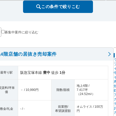
この条件で絞りこむ
募集中案件に絞り込む
4階店舗の居抜き売却案件
阪急宝塚本線
豊中
徒歩
1分
最寄り駅
地上4階 /
現賃料/坪単
－ / 10,990円
階数/面積
7.417坪
価
（
24.52m
）
2
前業態/
オムライス / 100万
敷金/礼金
- / -
希望譲渡額
円