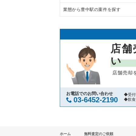
業態から豊中駅の案件を探す
大阪市中央区の飲食店の居抜き売
大阪府のラーメンの居抜き売却物
守口市の飲食店の居抜き売却物件
大阪府のフランス料理の居抜き売
豊中駅のイタリア料理の居抜き売
堺市北区の飲食店の居抜き売却物
大阪府のイタリア料理の居抜き売
豊中駅の鉄板焼き・お好み焼の居
店舗
堺市中区の飲食店の居抜き売却物
大阪府の中華の居抜き売却物件の
豊中駅のカフェの居抜き売却物件
い
大阪市西区の飲食店の居抜き売却
大阪府のそば・うどんの居抜き売
豊中駅の居酒屋・ダイニングバー
店舗売却
茨木市の飲食店の居抜き売却物件
大阪府の寿司の居抜き売却物件の
豊中駅の洋食の居抜き売却物件の
大阪市福島区の飲食店の居抜き売
大阪府の焼肉の居抜き売却物件の
豊中駅のその他の居抜き売却物件
お電話でのお問い合わせ
◆受付
03-6452-2190
◆飲食
豊中市の飲食店の居抜き売却物件
大阪府の鉄板焼き・お好み焼の居
大阪市都島区の飲食店の居抜き売
大阪府のアジア料理の居抜き売却
ホーム
無料査定のご依頼
大阪市阿倍野区の飲食店の居抜き
大阪府のカフェの居抜き売却物件