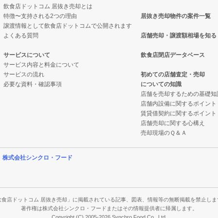
飲食店ドットコム 居抜き売却とは
特徴〜支持される2つの理由
居抜き売却物件の案件一覧
件の案件一覧
却物件の案件一覧
譲渡情報として飲食店ドットコムで公開されます
よくある質問
店舗売却・譲渡額相場を知る
の案件一覧
抜き売却物件の案件一覧
サービスについて
飲食店閉店データベース
サービス内容と料金について
却物件の案件一覧
クの居抜き売却物件の案件一覧
サービスの流れ
初めての店舗査定・売却
必要な資料・確認事項
についての知識
件の案件一覧
案件一覧
店舗を売却するための基礎知
店舗内設備に関するポイント
売却物件の案件一覧
の居抜き売却物件の案件一覧
賃貸借契約に関するポイント
店舗売却に関する心構え
の案件一覧
案件一覧
売却現場のＱ＆Ａ
件の案件一覧
案件一覧
営
株式会社シンクロ・フード
売却物件の案件一覧
の案件一覧
の案件一覧
飲食店ドットコム 居抜き売却」に掲載されている記事、図表、情報等の無断掲載を禁止しま
著作権は株式会社シンクロ・フードまたはその情報提供者に帰属します。
Copyright (C) 2005-2026 Synchro Food Co., Ltd.