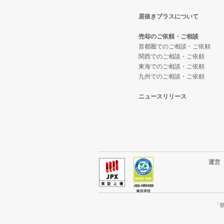
居抜きプラスについて
東大阪市の飲食店の居抜き売却物
大阪府のテイクアウトの居抜き売
売却のご依頼・ご相談
吹田市の飲食店の居抜き売却物件
大阪府のお弁当・惣菜・デリの居
首都圏でのご相談・ご依頼
関西でのご相談・ご依頼
東海でのご相談・ご依頼
大阪市西成区の飲食店の居抜き売
大阪府のカラオケ・パブ・スナッ
九州でのご相談・ご依頼
堺市堺区の飲食店の居抜き売却物
大阪府のバーの居抜き売却物件の
ニュースリリース
大阪市東住吉区の飲食店の居抜き
大阪府の居酒屋・ダイニングバー
門真市の飲食店の居抜き売却物件
大阪府の和食の居抜き売却物件の
寝屋川市の飲食店の居抜き売却物
大阪府の洋食の居抜き売却物件の
運
大阪市天王寺区の飲食店の居抜き
大阪府のその他の居抜き売却物件
高石市の飲食店の居抜き売却物件
「