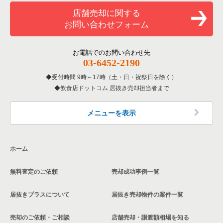
和食の居抜き売却物件の案件一覧
堺市堺区の飲食店の居抜き売却物件の案件一覧
店舗売却に関する
大阪府のバーの居抜き売却物件の案件一覧
お問い合わせフォーム
洋食の居抜き売却物件の案件一覧
大阪市東住吉区の飲食店の居抜き売却物件の案件一覧
大阪府の居酒屋・ダイニングバーの居抜き売却物件の案件一覧
その他の居抜き売却物件の案件一覧
門真市の飲食店の居抜き売却物件の案件一覧
お電話でのお問い合わせ先
大阪府の和食の居抜き売却物件の案件一覧
03-6452-2190
寝屋川市の飲食店の居抜き売却物件の案件一覧
受付時間 9時～17時（土・日・祝祭日を除く）
大阪府の洋食の居抜き売却物件の案件一覧
飲食店ドットコム 居抜き売却担当者まで
大阪市天王寺区の飲食店の居抜き売却物件の案件一覧
大阪府のその他の居抜き売却物件の案件一覧
高石市の飲食店の居抜き売却物件の案件一覧
メニューを表示
大阪市生野区の飲食店の居抜き売却物件の案件一覧
ホーム
交野市の飲食店の居抜き売却物件の案件一覧
無料査定のご依頼
売却成功事例一覧
大阪市鶴見区の飲食店の居抜き売却物件の案件一覧
居抜きプラスについて
居抜き売却物件の案件一覧
大阪市浪速区の飲食店の居抜き売却物件の案件一覧
売却のご依頼・ご相談
店舗売却・譲渡額相場を知る
八尾市の飲食店の居抜き売却物件の案件一覧