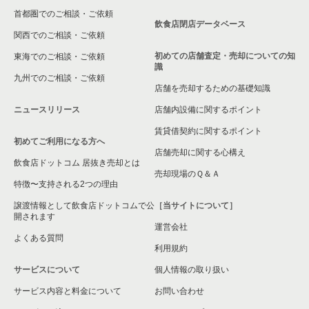
首都圏でのご相談・ご依頼
大東市の飲食店の居抜き売却物件の案件一覧
飲食店閉店データベース
関西でのご相談・ご依頼
箕面市の飲食店の居抜き売却物件の案件一覧
初めての店舗査定・売却についての知
東海でのご相談・ご依頼
識
九州でのご相談・ご依頼
大阪市淀川区の飲食店の居抜き売却物件の案件一覧
店舗を売却するための基礎知識
ニュースリリース
店舗内設備に関するポイント
大阪市東成区の飲食店の居抜き売却物件の案件一覧
賃貸借契約に関するポイント
初めてご利用になる方へ
大阪市城東区の飲食店の居抜き売却物件の案件一覧
店舗売却に関する心構え
飲食店ドットコム 居抜き売却とは
大阪市旭区の飲食店の居抜き売却物件の案件一覧
売却現場のＱ＆Ａ
特徴〜支持される2つの理由
和泉市の飲食店の居抜き売却物件の案件一覧
譲渡情報として飲食店ドットコムで公
［当サイトについて］
開されます
運営会社
池田市の飲食店の居抜き売却物件の案件一覧
よくある質問
利用規約
大阪市東淀川区の飲食店の居抜き売却物件の案件一覧
サービスについて
個人情報の取り扱い
サービス内容と料金について
大阪市大正区の飲食店の居抜き売却物件の案件一覧
お問い合わせ