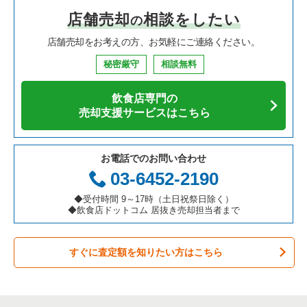
店舗売却
相談をしたい
の
焼肉の居抜き売却物件の案件一覧
大阪府の飲食店の居抜き売却物件の案件一覧
堺市中区の飲食店の居抜き売却物件の案件一覧
大阪府の中華の居抜き売却物件の案件一覧
豊中駅のカフェの居抜き売却物件の案件一覧
店舗売却をお考えの方、お気軽にご連絡ください。
鉄板焼き・お好み焼の居抜き売却物件の案件一覧
兵庫県の飲食店の居抜き売却物件の案件一覧
大阪市西区の飲食店の居抜き売却物件の案件一覧
大阪府のそば・うどんの居抜き売却物件の案件一覧
豊中駅の居酒屋・ダイニングバーの居抜き売却物件の案件一覧
秘密厳守
相談無料
アジア料理の居抜き売却物件の案件一覧
京都府の飲食店の居抜き売却物件の案件一覧
茨木市の飲食店の居抜き売却物件の案件一覧
大阪府の寿司の居抜き売却物件の案件一覧
豊中駅の洋食の居抜き売却物件の案件一覧
飲食店専門の
カフェの居抜き売却物件の案件一覧
愛知県の飲食店の居抜き売却物件の案件一覧
大阪市福島区の飲食店の居抜き売却物件の案件一覧
大阪府の焼肉の居抜き売却物件の案件一覧
豊中駅のその他の居抜き売却物件の案件一覧
売却支援サービスはこちら
テイクアウトの居抜き売却物件の案件一覧
岐阜県の飲食店の居抜き売却物件の案件一覧
豊中市の飲食店の居抜き売却物件の案件一覧
大阪府の鉄板焼き・お好み焼の居抜き売却物件の案件一覧
お電話でのお問い合わせ
お弁当・惣菜・デリの居抜き売却物件の案件一覧
三重県の飲食店の居抜き売却物件の案件一覧
大阪市都島区の飲食店の居抜き売却物件の案件一覧
大阪府のアジア料理の居抜き売却物件の案件一覧
03-6452-2190
カラオケ・パブ・スナックの居抜き売却物件の案件一覧
大阪市阿倍野区の飲食店の居抜き売却物件の案件一覧
大阪府のカフェの居抜き売却物件の案件一覧
◆受付時間 9～17時（土日祝祭日除く）
◆飲食店ドットコム 居抜き売却担当者まで
バーの居抜き売却物件の案件一覧
東大阪市の飲食店の居抜き売却物件の案件一覧
大阪府のテイクアウトの居抜き売却物件の案件一覧
すぐに査定額を知りたい方はこちら
居酒屋・ダイニングバーの居抜き売却物件の案件一覧
吹田市の飲食店の居抜き売却物件の案件一覧
大阪府のお弁当・惣菜・デリの居抜き売却物件の案件一覧
専門料理の居抜き売却物件の案件一覧
大阪市西成区の飲食店の居抜き売却物件の案件一覧
大阪府のカラオケ・パブ・スナックの居抜き売却物件の案件一
覧