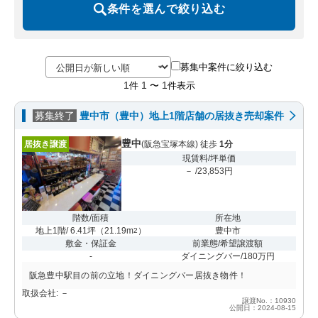
条件を選んで絞り込む
募集中案件に絞り込む
1
1
1
件
〜
件表示
募集終了
豊中市（豊中）地上1階店舗の居抜き売却案件
豊中
居抜き譲渡
(阪急宝塚本線) 徒歩
1分
現賃料/坪単価
－ /23,853円
階数/面積
所在地
地上1階/ 6.41坪
（
21.19m
）
豊中市
2
敷金・保証金
前業態/希望譲渡額
-
ダイニングバー/180万円
阪急豊中駅目の前の立地！ダイニングバー居抜き物件！
取扱会社: －
譲渡No.：10930
公開日：2024-08-15