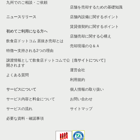
九州でのご相談・ご依頼
大阪市淀川区の飲食店の居抜き売却物件の案件一覧
店舗を売却するための基礎知識
ニュースリリース
店舗内設備に関するポイント
大阪市東成区の飲食店の居抜き売却物件の案件一覧
賃貸借契約に関するポイント
初めてご利用になる方へ
大阪市城東区の飲食店の居抜き売却物件の案件一覧
店舗売却に関する心構え
飲食店ドットコム 居抜き売却とは
大阪市旭区の飲食店の居抜き売却物件の案件一覧
売却現場のＱ＆Ａ
特徴〜支持される2つの理由
和泉市の飲食店の居抜き売却物件の案件一覧
譲渡情報として飲食店ドットコムで公
［当サイトについて］
開されます
運営会社
池田市の飲食店の居抜き売却物件の案件一覧
よくある質問
利用規約
大阪市東淀川区の飲食店の居抜き売却物件の案件一覧
サービスについて
個人情報の取り扱い
サービス内容と料金について
大阪市大正区の飲食店の居抜き売却物件の案件一覧
お問い合わせ
サービスの流れ
サイトマップ
堺市美原区の飲食店の居抜き売却物件の案件一覧
必要な資料・確認事項
藤井寺市の飲食店の居抜き売却物件の案件一覧
大阪市平野区の飲食店の居抜き売却物件の案件一覧