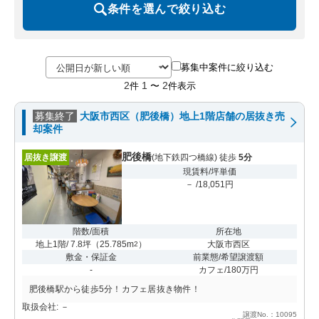
条件を選んで絞り込む
募集中案件に絞り込む
2
1
2
件
〜
件表示
募集終了
大阪市西区（肥後橋）地上1階店舗の居抜き売
却案件
肥後橋
居抜き譲渡
(地下鉄四つ橋線) 徒歩
5分
現賃料/坪単価
－ /18,051円
階数/面積
所在地
地上1階/ 7.8坪
（
25.785m
）
大阪市西区
2
敷金・保証金
前業態/希望譲渡額
-
カフェ/180万円
肥後橋駅から徒歩5分！カフェ居抜き物件！
取扱会社: －
譲渡No.：10095