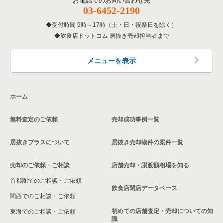
お電話でのお問い合わせ先
大阪府の和食の居抜き売却物件の案件一覧
03-6452-2190
寝屋川市の飲食店の居抜き売却物件の案件一覧
受付時間 9時～17時（土・日・祝祭日を除く）
大阪府の洋食の居抜き売却物件の案件一覧
飲食店ドットコム 居抜き売却担当者まで
大阪市天王寺区の飲食店の居抜き売却物件の案件一覧
大阪府のその他の居抜き売却物件の案件一覧
高石市の飲食店の居抜き売却物件の案件一覧
メニューを表示
大阪市生野区の飲食店の居抜き売却物件の案件一覧
ホーム
交野市の飲食店の居抜き売却物件の案件一覧
無料査定のご依頼
売却成功事例一覧
大阪市鶴見区の飲食店の居抜き売却物件の案件一覧
居抜きプラスについて
居抜き売却物件の案件一覧
大阪市浪速区の飲食店の居抜き売却物件の案件一覧
売却のご依頼・ご相談
店舗売却・譲渡額相場を知る
八尾市の飲食店の居抜き売却物件の案件一覧
首都圏でのご相談・ご依頼
大東市の飲食店の居抜き売却物件の案件一覧
飲食店閉店データベース
関西でのご相談・ご依頼
箕面市の飲食店の居抜き売却物件の案件一覧
初めての店舗査定・売却についての知
東海でのご相談・ご依頼
識