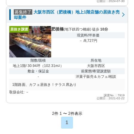
公開日：2024-07-30
募集終了
大阪市西区（肥後橋）地上1階店舗の居抜き売
却案件
肥後橋
居抜き譲渡
(地下鉄四つ橋線) 徒歩
10分
現賃料/坪単価
－ /8,727円
階数/面積
所在地
地上1階/ 30.94坪
（
102.31m
）
大阪市西区
2
敷金・保証金
前業態/希望譲渡額
-
洋菓子販売＆カフェ/相談
1階路面、カフェ居抜き！テラス席あり
取扱会社: －
譲渡No.：7919
公開日：2021-02-22
2
1
2
件
〜
件表示
1