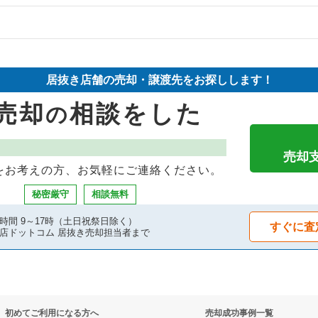
却物件の案件一覧
件の案件一覧
の案件一覧
却物件の案件一覧
却物件の案件一覧
居抜き店舗の売却・譲渡先をお探しします！
件の案件一覧
却物件の案件一覧
物件の案件一覧
売却
相談をした
の
件の案件一覧
案件一覧
の案件一覧
物件の案件一覧
却物件の案件一覧
の居抜き売却物件の案件一覧
売却
をお考えの方、お気軽にご連絡ください。
の案件一覧
案件一覧
の案件一覧
秘密厳守
相談無料
却物件の案件一覧
案件一覧
時間 9～17時（土日祝祭日除く）
すぐに査
店ドットコム 居抜き売却担当者まで
の案件一覧
抜き売却物件の案件一覧
却物件の案件一覧
物件の案件一覧
初めてご利用になる方へ
売却成功事例一覧
売却物件の案件一覧
の案件一覧