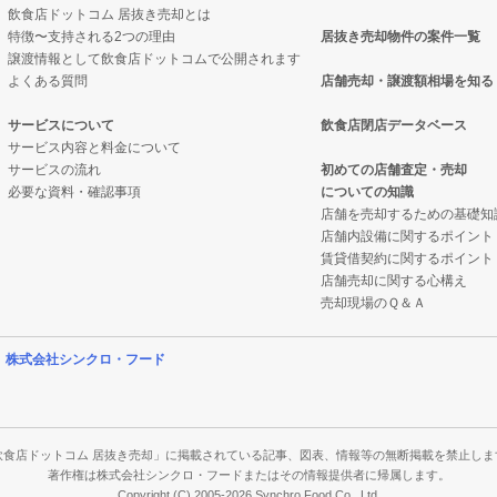
飲食店ドットコム 居抜き売却とは
特徴〜支持される2つの理由
居抜き売却物件の案件一覧
件の案件一覧
却物件の案件一覧
譲渡情報として飲食店ドットコムで公開されます
よくある質問
店舗売却・譲渡額相場を知る
の案件一覧
抜き売却物件の案件一覧
サービスについて
飲食店閉店データベース
サービス内容と料金について
却物件の案件一覧
クの居抜き売却物件の案件一覧
サービスの流れ
初めての店舗査定・売却
必要な資料・確認事項
についての知識
件の案件一覧
案件一覧
店舗を売却するための基礎知
店舗内設備に関するポイント
売却物件の案件一覧
の居抜き売却物件の案件一覧
賃貸借契約に関するポイント
店舗売却に関する心構え
の案件一覧
案件一覧
売却現場のＱ＆Ａ
件の案件一覧
案件一覧
営
株式会社シンクロ・フード
売却物件の案件一覧
の案件一覧
の案件一覧
飲食店ドットコム 居抜き売却」に掲載されている記事、図表、情報等の無断掲載を禁止しま
著作権は株式会社シンクロ・フードまたはその情報提供者に帰属します。
Copyright (C) 2005-2026 Synchro Food Co., Ltd.