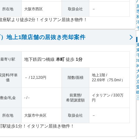
所在地
大阪市西区
取扱会社
－
波座駅より徒歩2分！イタリアン居抜き物件！
）地上1階店舗の居抜き売却案件
地下鉄四つ橋線
本町
徒歩
1分
最寄り駅
現賃料/坪単
地上1階 /
－ / 12,120円
階数/面積
価
22.69坪
（
75.0m
）
2
前業態/
イタリアン / 330万
敷金/礼金
- / -
希望譲渡額
円
所在地
大阪市中央区
取扱会社
－
町駅徒歩1分！イタリアン居抜き物件！