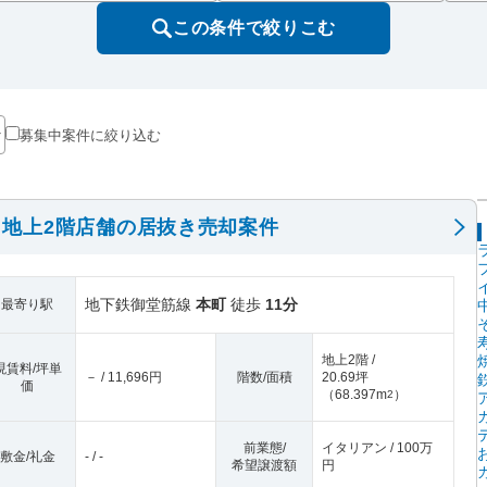
この条件で絞りこむ
募集中案件に絞り込む
地上2階店舗の居抜き売却案件
地下鉄御堂筋線
本町
徒歩
11分
最寄り駅
地上2階 /
現賃料/坪単
－ / 11,696円
階数/面積
20.69坪
価
（
68.397m
）
2
前業態/
イタリアン / 100万
敷金/礼金
- / -
希望譲渡額
円