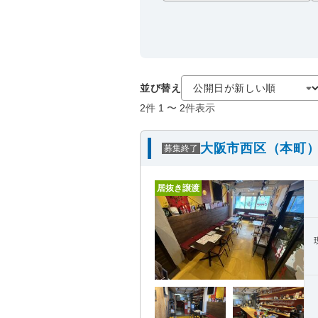
並び替え
2
件
1
〜
2
件表示
大阪市西区（本町）
募集終了
居抜き譲渡