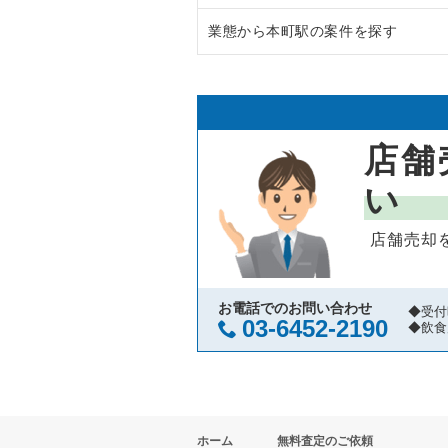
業態から本町駅の案件を探す
大阪市中央区の飲食店の居抜き売
大阪府のラーメンの居抜き売却物
守口市の飲食店の居抜き売却物件
大阪府のフランス料理の居抜き売
本町駅のイタリア料理の居抜き売
堺市北区の飲食店の居抜き売却物
大阪府のイタリア料理の居抜き売
本町駅のアジア料理の居抜き売却
店舗
堺市中区の飲食店の居抜き売却物
大阪府の中華の居抜き売却物件の
本町駅のカフェの居抜き売却物件
い
大阪市西区の飲食店の居抜き売却
大阪府のそば・うどんの居抜き売
本町駅の居酒屋・ダイニングバー
店舗売却
茨木市の飲食店の居抜き売却物件
大阪府の寿司の居抜き売却物件の
本町駅のその他の居抜き売却物件
大阪市福島区の飲食店の居抜き売
大阪府の焼肉の居抜き売却物件の
お電話でのお問い合わせ
◆受付
03-6452-2190
◆飲食
豊中市の飲食店の居抜き売却物件
大阪府の鉄板焼き・お好み焼の居
大阪市都島区の飲食店の居抜き売
大阪府のアジア料理の居抜き売却
ホーム
無料査定のご依頼
大阪市阿倍野区の飲食店の居抜き
大阪府のカフェの居抜き売却物件