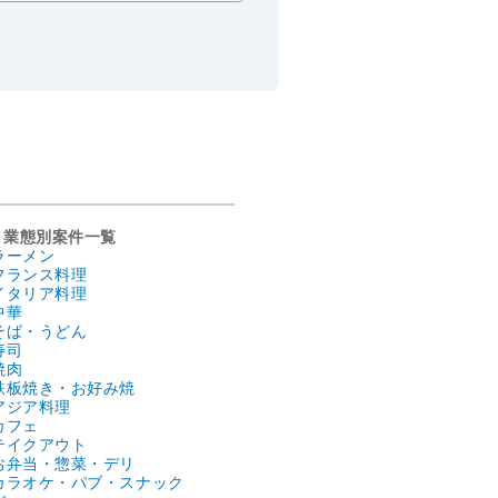
業態別案件一覧
ラーメン
フランス料理
イタリア料理
中華
そば・うどん
寿司
焼肉
鉄板焼き・お好み焼
アジア料理
カフェ
テイクアウト
お弁当・惣菜・デリ
カラオケ・パブ・スナック