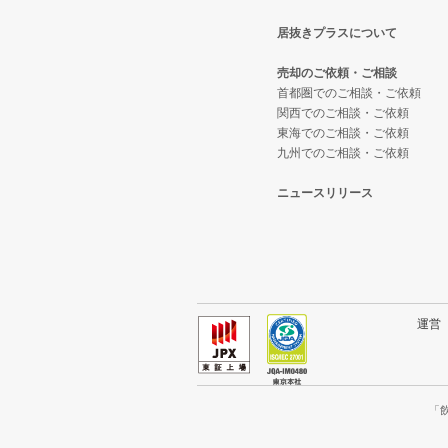
居抜きプラスについて
東大阪市の飲食店の居抜き売却物
大阪府のテイクアウトの居抜き売
売却のご依頼・ご相談
吹田市の飲食店の居抜き売却物件
大阪府のお弁当・惣菜・デリの居
首都圏でのご相談・ご依頼
関西でのご相談・ご依頼
東海でのご相談・ご依頼
大阪市西成区の飲食店の居抜き売
大阪府のカラオケ・パブ・スナッ
九州でのご相談・ご依頼
堺市堺区の飲食店の居抜き売却物
大阪府のバーの居抜き売却物件の
ニュースリリース
大阪市東住吉区の飲食店の居抜き
大阪府の居酒屋・ダイニングバー
門真市の飲食店の居抜き売却物件
大阪府の和食の居抜き売却物件の
寝屋川市の飲食店の居抜き売却物
大阪府の洋食の居抜き売却物件の
運
大阪市天王寺区の飲食店の居抜き
大阪府のその他の居抜き売却物件
高石市の飲食店の居抜き売却物件
「